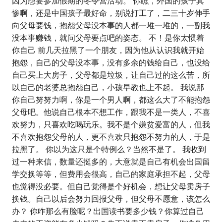
因为想要参加假期的冬令营活动。 你瞧，外国的孩子真
惨啊，还是中国孩子最好命，别说打工了，二三十岁伸手
向父母要钱，抱怨父母没本事的人都一堆一堆的，一副我
没本事赚钱，就问父母要点吧的姿态。 不！是你太惯着
你自己 前几天拉黑了一个朋友，因为他从认识我就开始
抱怨，自己的父母没本事，没有多余的钱给自己，也没给
自己买上大房子，父母都是垃圾，让自己过的这么苦，所
以自己的老婆总抱怨自己，小孩早教也上不起。 我说那
你自己努努力啊，你是一个男人啊，都这么大了不能抱怨
父母吧。他说自己根本不想工作，跟我不是一类人，不喜
欢努力，只喜欢吃喝玩乐。我不是个嫌贫爱富的人，但我
不喜欢抱怨父母的人，更不喜欢只抱怨不努力的人，于是
拉黑了。 你以为这只是个特例么？当然不是了。 我收到
过一种来信，数量还挺多的，大意就是自己有机会出国留
学交换等等，但费用会很高，自己的家庭承担不起，父母
也觉得没必要。但自己觉得是个好机会，想让父母卖房子
换钱。自己以后会努力回报父母，但父母不愿意，该怎么
办？ 你咋那么有脸呢？出国读书要多少钱？你算过自己