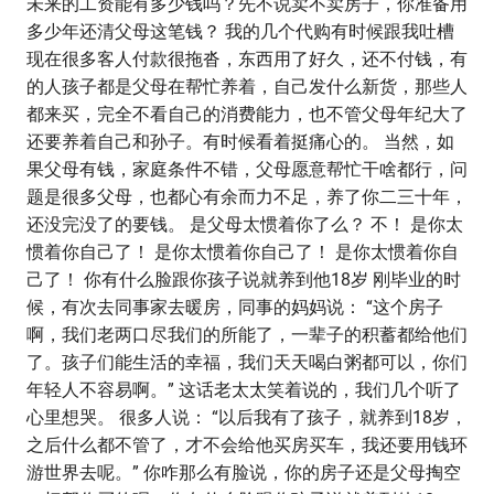
未来的工资能有多少钱吗？先不说卖不卖房子，你准备用
多少年还清父母这笔钱？ 我的几个代购有时候跟我吐槽
现在很多客人付款很拖沓，东西用了好久，还不付钱，有
的人孩子都是父母在帮忙养着，自己发什么新货，那些人
都来买，完全不看自己的消费能力，也不管父母年纪大了
还要养着自己和孙子。有时候看着挺痛心的。 当然，如
果父母有钱，家庭条件不错，父母愿意帮忙干啥都行，问
题是很多父母，也都心有余而力不足，养了你二三十年，
还没完没了的要钱。 是父母太惯着你了么？ 不！ 是你太
惯着你自己了！ 是你太惯着你自己了！ 是你太惯着你自
己了！ 你有什么脸跟你孩子说就养到他18岁 刚毕业的时
候，有次去同事家去暖房，同事的妈妈说： “这个房子
啊，我们老两口尽我们的所能了，一辈子的积蓄都给他们
了。孩子们能生活的幸福，我们天天喝白粥都可以，你们
年轻人不容易啊。” 这话老太太笑着说的，我们几个听了
心里想哭。 很多人说： “以后我有了孩子，就养到18岁，
之后什么都不管了，才不会给他买房买车，我还要用钱环
游世界去呢。” 你咋那么有脸说，你的房子还是父母掏空