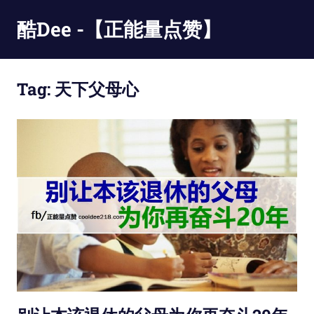
Skip
酷Dee -【正能量点赞】
to
content
没
有
Tag:
天下父母心
最
酷
只
有
更
酷