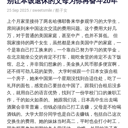
别让本该退休的父母为你再奋斗20年
25 Sep 2025
sweetsmile
酷子女
上个月家里接待了两名哈佛耶鲁来华参观学习的大学生，
席间谈到来中国这次交流的费用问题。这个费用大好几
万，对于普通的美国家庭，甚至中产，也并不算低。 但
我家接待的两个女生，虽然都是来自美国中产的家庭，一
个是靠自己打工换来的，一个靠自己努力学习的奖学金，
在北京能坐公交的肯定不打车，能吃食堂的肯定不去下饭
馆。总之，并非我们想象的，美金换人民币那多便宜啊，
还不得可劲儿花的架势。 大学时候跟一个日本女孩合租
一个房子，她来中国第一个星期没找到合适住处，吃了一
礼拜的面包，感觉自己要挂在中国了。跟我们合租后没多
久，就用自己的语言优势，找到了一份学校门口的兼职工
作，干的如火如荼的。 她跟我们说，日本高中生出去喝
酒聚会非常普遍，但钱必须自己打工去赚，父母是不给喝
酒钱的。大学大部分同学也是自己去赚钱，包括自己这次
交换生的费用。她的妹妹当时高二，平时也会打小时工，