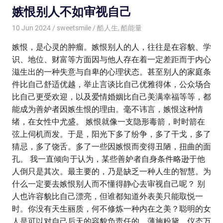
嫉恨别人不如审视自己
10 Jun 2024
sweetsmile
酷人生
,
酷能量
嫉恨，是心灵的肿瘤。嫉恨别人的人，往往是在容貌、学
识、地位、财富等方面因与他人存在着一定差距而于内心
滋生出的一种失意与自卑的心理状态。甚至别人的家庭条
件比自己舒适优越，举止言谈比自己优雅得体，公众场合
比自己更受欢迎，以及爱情婚姻比自己美满幸福等等，都
能成为善妒者因嫉生恨的理由。毫不讳言，嫉恨这种情
绪，在女性中尤盛。 嫉恨就像一支隐形毒箭，时时箭在
弦上伺机而发。于是，阳光下多了纷争，多了干戈，多了
猜忌，多了饶舌。多了一些因嫉恨而变得丑陋，扭曲的面
孔。 我一直倾向于认为，某些善妒者自身条件略逊于他
人倒只是其次。最主要的，乃是缺乏一种人生的智慧。为
什么一定要去嫉恨别人而不懂得静心去审视自己呢？ 别
人也许容貌比自己漂亮，但谁都知道外表美只能取悦一
时。你没有天生丽质，何不修炼一种内在之美？聪明的女
人是可以对自己后天的容貌负责任的。薄施粉黛，仪态万