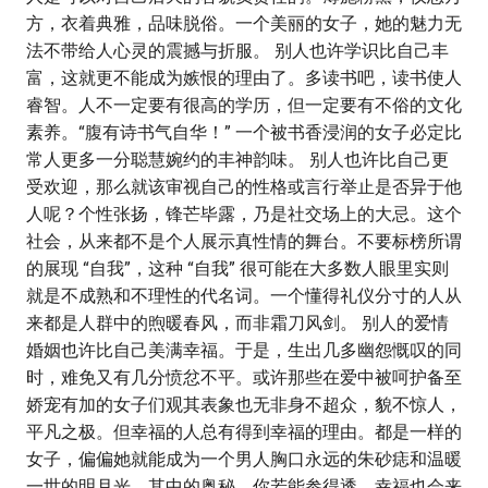
方，衣着典雅，品味脱俗。一个美丽的女子，她的魅力无
法不带给人心灵的震撼与折服。 别人也许学识比自己丰
富，这就更不能成为嫉恨的理由了。多读书吧，读书使人
睿智。人不一定要有很高的学历，但一定要有不俗的文化
素养。“腹有诗书气自华！” 一个被书香浸润的女子必定比
常人更多一分聪慧婉约的丰神韵味。 别人也许比自己更
受欢迎，那么就该审视自己的性格或言行举止是否异于他
人呢？个性张扬，锋芒毕露，乃是社交场上的大忌。这个
社会，从来都不是个人展示真性情的舞台。不要标榜所谓
的展现 “自我”，这种 “自我” 很可能在大多数人眼里实则
就是不成熟和不理性的代名词。一个懂得礼仪分寸的人从
来都是人群中的煦暖春风，而非霜刀风剑。 别人的爱情
婚姻也许比自己美满幸福。于是，生出几多幽怨慨叹的同
时，难免又有几分愤忿不平。或许那些在爱中被呵护备至
娇宠有加的女子们观其表象也无非身不超众，貌不惊人，
平凡之极。但幸福的人总有得到幸福的理由。都是一样的
女子，偏偏她就能成为一个男人胸口永远的朱砂痣和温暖
一世的明月光。其中的奥秘，你若能参得透，幸福也会来