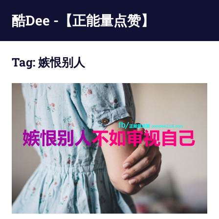
Skip
酷Dee -【正能量点赞】
to
content
没
有
Tag:
嫉恨别人
最
酷
只
有
更
酷