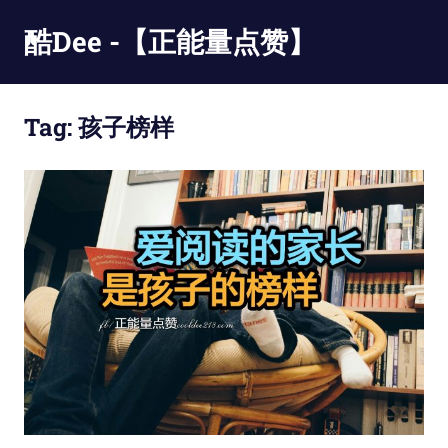
Skip
酷Dee -【正能量点赞】
to
content
没
有
Tag:
孩子榜样
最
酷
只
有
更
酷