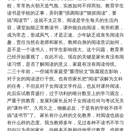
校，常常热火朝天造气氛，实效如何不得而知。教育学生
读书是学校的正事，弄到要“强调阅读”“狠抓阅读”，要
搞“阅读节”，这就不太正常。阅读是学生每天的生活内
容，课堂如能正常教读书，课外能自由阅读，有所积累，
成为常态，形成风气，才是正途。少年缺乏或丧失阅读兴
趣，责任当然在老师和家长。教师自身的阅读意识如何，
是不是一个读书人，对学生影响很大。这个问题，教育界
已经开始重视了，在此不论。现在的关键是家长有没有阅
读习惯，是否了解阅读的意义，家庭有没有阅读传统。
二三十年前，一些城市家庭受“重理轻文”陈腐观念影响，
对子女的阅读进行干扰。也有些家长把“阅读”误解为文科
的任务，不但反对子女阅读文学作品，也反对课外阅读。
此后应试教育盛行，过于功利的唯分数至上的学习观念，
严重干扰教育，发展到家长反对子女阅读任何与考试无关
的“课外书”。久而久之，物极必反，于是有的学校不得不
搞“读书节”了。 家长有什么样的文化教养，对阅读也就会
有什么样的态度。我当教师多年，见过各种不读书不学习
却自以为是的家长，你根本不敢相信他受过教育，也能拿