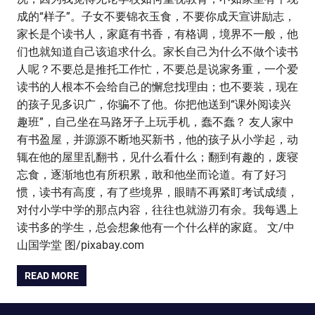
成的“样子”。子女不要锦衣玉食，不要你成天宣讲励志，
家长是个读书人，家庭有书香，有格调，境界不一般，他
们也就知道自己该追求什么。家长自己为什么不做个读书
人呢？不要总是推托工作忙，不要总是说家务重，一个爱
读书的人根本不会给自己的懈怠找理由；也不要装，现在
的孩子见多识广，你骗不了他。你把他送到“课外阅读兴
趣班”，自己坐在马路牙子上玩手机，蠢不蠢？ 友人家中
有书盈屋，并源源不断地买新书，他的孩子从小学起，动
辄在他的屋里乱翻书，见什么看什么；翻到有趣的，废寝
忘食，逐渐地也有所积累，敢和他坐而论道。有了好习
惯，读书有高度，有了些境界，眼睛不再紧盯考试成绩，
对付小学中学的那点内容，往往也就游刃有余。我每遇上
读书多的学生，总会想象他有一个什么样的家庭。 文/中
山国学堂 图/pixabay.com
READ MORE