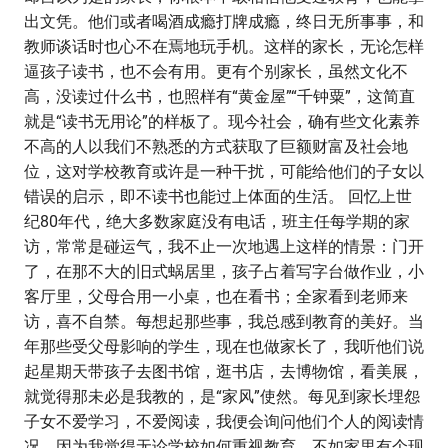
出文凭。他们或者喝酒成瘾打牌成瘾，终日无所事事，和
教师谈话时也心不在焉地玩手机。这样的家长，无论怎样
逼孩子读书，也不会有用。更有个别家长，虽然文化不
高，没读过什么书，也照样有“黄金屋”“千钟粟”，这简直
就是“读书无用论”的样板了。现今社会，确有些文化素养
不高的人以我们不熟悉的方式获取了巨额财富及社会地
位，这对学校教育或许是一种干扰，可能给他们的子女以
错误的启示，即不读书也能过上体面的生活。 回忆上世
纪80年代，绝大多数家庭没有电话，班主任每学期的家
访，常常是碰运气，我不止一次地遇上这样的情景：门开
了，在那不大的旧式蜗居里，孩子占着写字台做作业，小
客厅里，父母合用一小桌，也在看书；全家看到老师来
访，喜不自禁。每想起那些事，我总感到教育的美好。当
年那些受父母影响的学生，现在也做家长了，我听他们说
起星期天带孩子去图书馆，逛书店，去博物馆，看美展，
就觉得那未必是我教的，是“家风”使然。每见到家长埋怨
子女不爱学习，不爱阅读，我便会询问他们个人的阅读情
况，因为我觉得无论学校如何重视教育，不如家里有个现