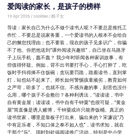
爱阅读的家长，是孩子的榜样
10 Apr 2026
cooldee
酷子女
导读：家长自己为什么不做个读书人呢？不要总是推托工
作忙，不要总是说家务重，一个爱读书的人根本不会给自
己的懈怠找理由；也不要装，现在的孩子见多识广，你骗
不了他。你把他送到“课外阅读兴趣班”，自己坐在马路牙
子上玩手机，蠢不蠢？ 我少年时听闻各种家训故事，有
些值得怀疑。例如，背不出书要打手心，手心打肿了，吃
饭时手抖得捧不住饭碗；贪玩要罚跪，跪着读书，直到掌
灯，站也站不起来了。师长如何警惕孩童顽劣，教育如何
之严苛，听多了，也就不信。不感兴趣的事，刻苦也没什
么用，哪个孩子不会敷衍？各种利诱法，“读读读，书中
自有黄金屋；读读读，书中自有千钟粟”也很可疑，“黄金
屋”简直像是诱人赌博，千钟粟或许只能养饭桶。真正的
读书世家，哪里是靠板子打出来、骗出来的？宋濂说“乃
中有足乐者，不知口体之奉不如人也”，读书求知，就在
于那个“乐”。 现时到处搞阅读推广活动，特别是中小学