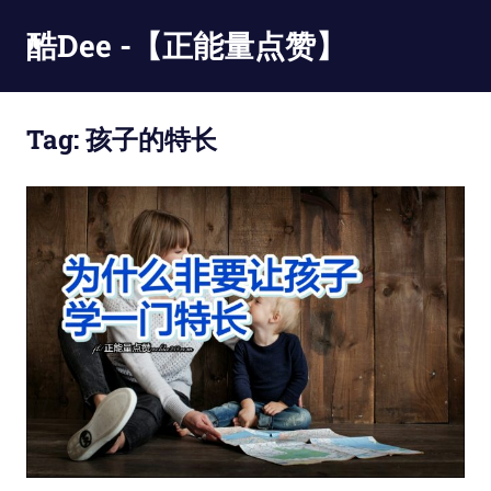
Skip
酷Dee -【正能量点赞】
to
content
没
有
Tag:
孩子的特长
最
酷
只
有
更
酷