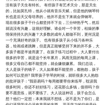
没有孩子天生有特长。 有些孩子有艺术天分，那是天生
的，比如莫扎特，他从小就有音乐天赋，但是他的钢琴特
长也是后天父母培养的，他并不是生下来就会弹钢琴。
现在很多孩子干什么都坚持不下去，三分钟热乎气，然后
就说没有兴趣，这很好理解。谁会对一个辛苦，枯燥的事
情保持持久的兴趣？大多数的成年人都做不到，更何况是
一个充满好奇的孩子。 也有很多孩子从小练习各种乐
器，绘画或者跳舞，但是真正能够坚持下来的并不多，大
多孩子都是半途而废了。在孩子练习过程中，大人要付出
很多的辛苦，就是这个长年累月，风雨无阻的每周上课，
很多父母自己都不能坚持，就会嫌烦嫌累。 我们总说，
大人是孩子的镜子，大人如果都不能坚持，都抱怨，孩子
如何可以坚持? 我带孩子学琴的时候，就听很多大人抱怨
的批评孩子：“我容易吗？每周都要带你来练琴，耽误我
很多时间，你还不好好练习，还花那么多钱，值得吗？你
要不愿意练，就不要练了。大人说这种话，孩子会怎么
想？他们一定想：本来我就不想练，还不是为了你们，是
你们逼我学这个没有意思的东西。 至于学习的目的是什