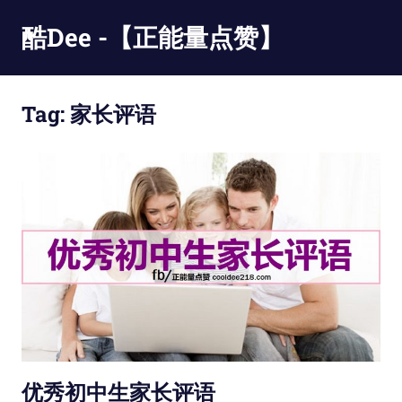
Skip
酷Dee -【正能量点赞】
to
content
没
有
Tag:
家长评语
最
酷
只
有
更
酷
优秀初中生家长评语