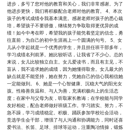
进步，多亏了您对他的教育和关心，我们非常感谢。为了
他进步更快，我们将积极配合老师对他的教育。 4、本次
孩子的考试成绩令我基本满意。感谢老师对孩子的悉心栽
培，希望孩子不要骄傲，继续努力争取取得更优异的成
绩！如今中考在即，希望我的孩子能凭着坚定的信念，勇
往直前，为自己的初中生涯画上一个圆满的句号。 5、女
儿从小学起就是一个优秀的学生，并且担任班干部多年，
学习成绩名列前茅。她比较听话，让我省了不少心。总的
来说，女儿比较独立自主。女儿爱读书，而且有主见，不
盲从，我不追求她的成绩，因为她懂得取舍。女儿最大的
缺点就是不能坚持，她在努力，凭她自己的信心我相信她
一定能做到。 6、她是一个心智健康、沉稳大气的阳光女
孩。性格善良温和、与人为善，充满积极向上的生活态
度；在家中与父母为友，听取家长教诲；在学校能与同学
友好相处，配合老师做好班级工作。学习踏实、努力，不
急不躁，学习成绩稳定。积极、踊跃参加学校社会活动，
竞选学生会干部，增强了与人沟通和协调能力，同时还喜
爱书法、长笛、足球、排球等运动，注重陶冶情操，锻炼