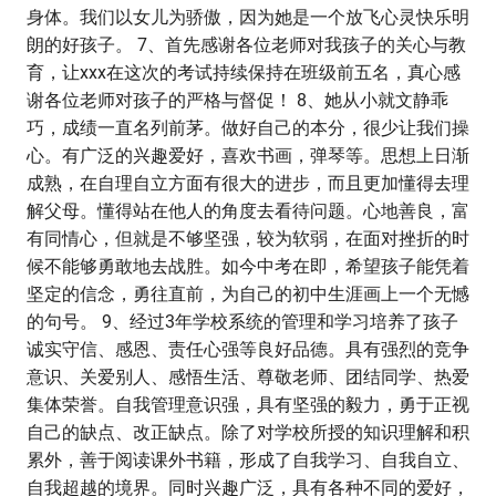
身体。我们以女儿为骄傲，因为她是一个放飞心灵快乐明
朗的好孩子。 7、首先感谢各位老师对我孩子的关心与教
育，让xxx在这次的考试持续保持在班级前五名，真心感
谢各位老师对孩子的严格与督促！ 8、她从小就文静乖
巧，成绩一直名列前茅。做好自己的本分，很少让我们操
心。有广泛的兴趣爱好，喜欢书画，弹琴等。思想上日渐
成熟，在自理自立方面有很大的进步，而且更加懂得去理
解父母。懂得站在他人的角度去看待问题。心地善良，富
有同情心，但就是不够坚强，较为软弱，在面对挫折的时
候不能够勇敢地去战胜。如今中考在即，希望孩子能凭着
坚定的信念，勇往直前，为自己的初中生涯画上一个无憾
的句号。 9、经过3年学校系统的管理和学习培养了孩子
诚实守信、感恩、责任心强等良好品德。具有强烈的竞争
意识、关爱别人、感悟生活、尊敬老师、团结同学、热爱
集体荣誉。自我管理意识强，具有坚强的毅力，勇于正视
自己的缺点、改正缺点。除了对学校所授的知识理解和积
累外，善于阅读课外书籍，形成了自我学习、自我自立、
自我超越的境界。同时兴趣广泛，具有各种不同的爱好，