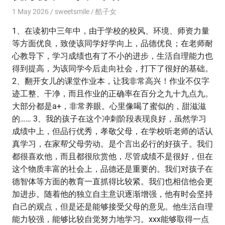
1 May 2026
sweetsmile
酷子女
1、在读初中三年中，由于学校的校风、环境、师资力量
等方面优良，致使该同学好学向上，品德优良；在老师耐
心教导下，学习成绩也有了不小的进步，生活自理能力也
得到提高，为该同学今后走向社会，打下了很好的基础。
2、翻开女儿的课堂作业本，让我非常高兴！作业不仅字
迹工整、干净，而且作业的正确率在百分之九十九点九。
大部分都是a+，非常养眼。心里像喝了蜜似的，甜滋滋
的…… 3、我的孩子在这个冲刺阶段表现良好，虽然学习
成绩中上，但品行优秀，孝敬父母，在学校听老师的话认
真学习，在家帮父母劳动。是个言出必行的好孩子。我们
都很喜欢他，而且都很欣赏他，尽管成绩不是很好，但在
这个物质丰富的社会上，品德还是重要的。我们对孩子在
德智体等方面的教育一直抓得比较紧。我们也相信他会更
加进步。随着他的独立自主意识逐渐增强，他有时会坚持
自己的观点，但是还是能够接受父母的意见。他生活自理
能力较强，能够比较自觉努力地学习。xxx能够取得一点