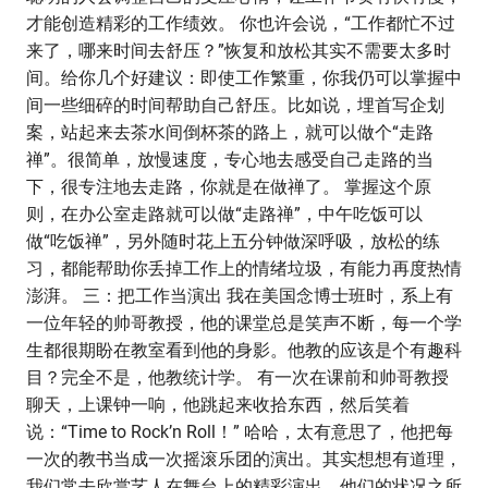
才能创造精彩的工作绩效。 你也许会说，‌‌“工作都忙不过
来了，哪来时间去舒压？‌‌”恢复和放松其实不需要太多时
间。给你几个好建议：即使工作繁重，你我仍可以掌握中
间一些细碎的时间帮助自己舒压。比如说，埋首写企划
案，站起来去茶水间倒杯茶的路上，就可以做个‌‌“走路
禅‌‌”。很简单，放慢速度，专心地去感受自己走路的当
下，很专注地去走路，你就是在做禅了。 掌握这个原
则，在办公室走路就可以做‌‌“走路禅‌‌”，中午吃饭可以
做‌‌“吃饭禅‌‌”，另外随时花上五分钟做深呼吸，放松的练
习，都能帮助你丢掉工作上的情绪垃圾，有能力再度热情
澎湃。 三：把工作当演出 我在美国念博士班时，系上有
一位年轻的帅哥教授，他的课堂总是笑声不断，每一个学
生都很期盼在教室看到他的身影。他教的应该是个有趣科
目？完全不是，他教统计学。 有一次在课前和帅哥教授
聊天，上课钟一响，他跳起来收拾东西，然后笑着
说：‌‌“Time to Rock’n Roll！‌‌” 哈哈，太有意思了，他把每
一次的教书当成一次摇滚乐团的演出。其实想想有道理，
我们常去欣赏艺人在舞台上的精彩演出，他们的状况之所