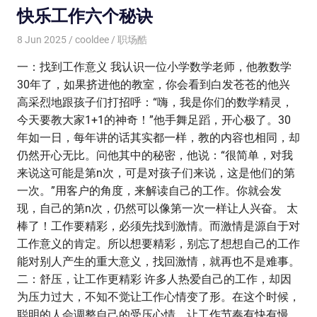
快乐工作六个秘诀
8 Jun 2025
cooldee
职场酷
一：找到工作意义 我认识一位小学数学老师，他教数学
30年了，如果挤进他的教室，你会看到白发苍苍的他兴
高采烈地跟孩子们打招呼：‌‌“嗨，我是你们的数学精灵，
今天要教大家1+1的神奇！‌‌”他手舞足蹈，开心极了。30
年如一日，每年讲的话其实都一样，教的内容也相同，却
仍然开心无比。问他其中的秘密，他说：‌‌“很简单，对我
来说这可能是第n次，可是对孩子们来说，这是他们的第
一次。‌‌”用客户的角度，来解读自己的工作。你就会发
现，自己的第n次，仍然可以像第一次一样让人兴奋。 太
棒了！工作要精彩，必须先找到激情。而激情是源自于对
工作意义的肯定。所以想要精彩，别忘了想想自己的工作
能对别人产生的重大意义，找回激情，就再也不是难事。
二：舒压，让工作更精彩 许多人热爱自己的工作，却因
为压力过大，不知不觉让工作心情变了形。在这个时候，
聪明的人会调整自己的受压心情，让工作节奏有快有慢，