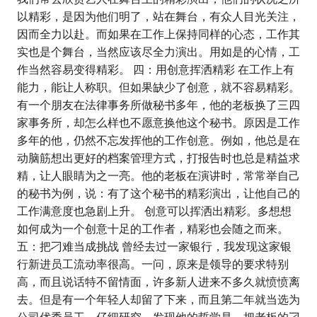
以精彩，是因为他们明了，站在舞台，有众人目光关注，
因而全力以赴。而如果在工作上保持同样的心态，工作其
实也是个舞台，当然应该尽全力演出。用如是的心情，工
作当然容易变得精彩。 四：用创意挥洒精彩 在工作上有
能力，能让人称职。但如果缺少了创意，就不容易精彩。
有一个朋友在法律事务所做秘书多年，他的老板换了三四
家事务所，却怎么样也不愿意换他这个秘书。原因是工作
多年的他，仍然不忘发挥他的工作创意。例如，他总是在
动脑筋想出更好的档案管理方式，打报告时也总是精益求
精，让人眼睛为之一亮。他的老板在演讲时，常常举自己
的秘书为例，说：有了这个秘书的精彩演出，让他自己的
工作满意度也急剧上升。 创意可以挥洒出精彩。多想想
如何成为一个创意十足的工作者，精彩也会随之而来。
五：把刁难当成挑战 曾经去过一家银行，我发现这家银
行新进员工流动率很高。一问，原来是领导的要求特别
高，而且说话特不留情面，许多新人进来不多久就愤愤离
去。但是有一个年轻人却留了下来，而且第二年就当选为