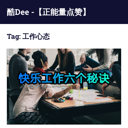
Skip
酷Dee -【正能量点赞】
to
content
没
有
Tag:
工作心态
最
酷
只
有
更
酷