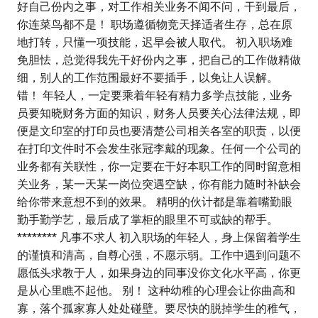
好自己份内之事，对工作相关业务不闻不问，干到最后，
你连菜鸟都不是！ 职场遵循物竞天择适者生存，总在原
地打转，只懂一项技能，迟早会被人取代。 初入职场难
免胆怯，总觉得我先干好份内之事，把自己的工作做精做
细，别人的工作范围最好不要插手，以免让人误解。
错！ 年轻人，一定要乘着年轻有精力多学点技能，业务
员要知晓财务方面的知识，财务人员要关心法律法规，即
便是文印室的打印员也要清楚公司相关各室的职责，以便
在打印文件时不会发生张冠李戴的现象。任何一个公司的
业务都有关联性，你一定要在干好本职工作的同时留意相
关业务，某一天某一岗位突遇空缺，你有能力随时补缺会
给你带来意想不到的效果。 精明的伙计都是靠着嘴勤眼
勤手勤学艺，最后成了掌柜的眼里不可或缺的帮手。
******** 凡事不求人 初入职场的年轻人，身上保留着学生
的谨慎和清高，自尊心强，不愿示弱。工作中遇到问题不
愿低头求教于人，如果身边的同事没你文化水平高，你更
是从心里瞧不起他。 别！ 这种幼稚的心理会让你曲高和
寡，落个孤家寡人处处碰壁。要尽快的脱掉学生的稚气，