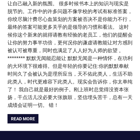
让自己融入新的氛围。 很多时候书本上的知识与现实是
脱节的。工作中的许多问题不像学校的考试有标准答案，
你绞尽脑汁费尽心血策划的方案被否决不是你能力不行，
最终的答案可能更多关乎的是领导的习惯和看法。 这时
候你这个新来的就得请教有经验的老员工，他们的提醒会
让你的努力事半功倍，更何况你的谦虚请教能让对方感到
被认可被尊重，同时也满足了人人好为人师的欲望 。
******** 默默无闻能忍能让 默默无闻是一种情怀，在功利
的大环境下很难得。但是年轻的你要记住:你的默默奉献
时间久了会被认为是理所应当，天不佑此类人，生活不助
此类人，时代更难容下此类人。现实会告诉你，你太单纯
了！ 我自己就是最好的例子。刚上班时总觉得没资本张
扬，干点活儿没必要大张旗鼓，坚信埋头苦干，总有一天
成绩会证明一切。 错！
READ MORE