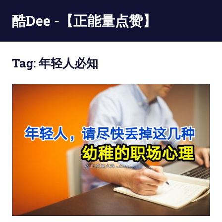
Skip
酷Dee -【正能量点赞】
to
content
没
有
Tag:
年轻人必知
最
酷
只
有
更
酷