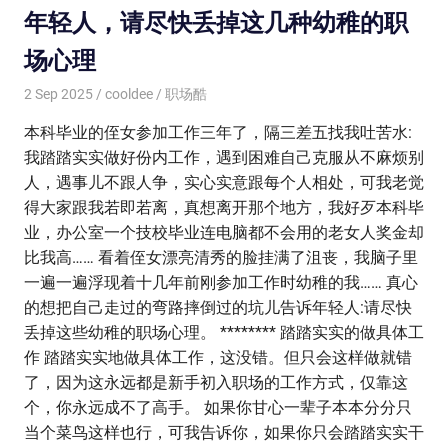
年轻人，请尽快丢掉这几种幼稚的职
场心理
2 Sep 2025
cooldee
职场酷
本科毕业的侄女参加工作三年了，隔三差五找我吐苦水:
我踏踏实实做好份内工作，遇到困难自己克服从不麻烦别
人，遇事儿不跟人争，实心实意跟每个人相处，可我老觉
得大家跟我若即若离，真想离开那个地方，我好歹本科毕
业，办公室一个技校毕业连电脑都不会用的老女人奖金却
比我高…… 看着侄女漂亮清秀的脸挂满了沮丧，我脑子里
一遍一遍浮现着十几年前刚参加工作时幼稚的我…… 真心
的想把自己走过的弯路摔倒过的坑儿告诉年轻人:请尽快
丢掉这些幼稚的职场心理。 ******** 踏踏实实的做具体工
作 踏踏实实地做具体工作，这没错。但只会这样做就错
了，因为这永远都是新手初入职场的工作方式，仅靠这
个，你永远成不了高手。 如果你甘心一辈子本本分分只
当个菜鸟这样也行，可我告诉你，如果你只会踏踏实实干