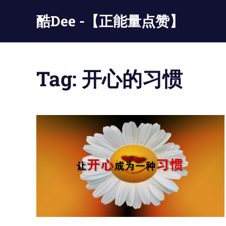
Skip
酷Dee -【正能量点赞】
to
content
没
有
最
Tag:
开心的习惯
酷
只
有
更
酷