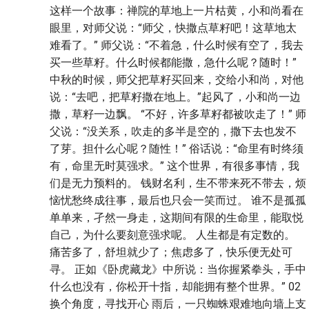
这样一个故事：禅院的草地上一片枯黄，小和尚看在
眼里，对师父说：“师父，快撒点草籽吧！这草地太
难看了。” 师父说：“不着急，什么时候有空了，我去
买一些草籽。什么时候都能撒，急什么呢？随时！”
中秋的时候，师父把草籽买回来，交给小和尚，对他
说：“去吧，把草籽撒在地上。”起风了，小和尚一边
撒，草籽一边飘。 “不好，许多草籽都被吹走了！” 师
父说：“没关系，吹走的多半是空的，撒下去也发不
了芽。担什么心呢？随性！” 俗话说：“命里有时终须
有，命里无时莫强求。” 这个世界，有很多事情，我
们是无力预料的。 钱财名利，生不带来死不带去，烦
恼忧愁终成往事，最后也只会一笑而过。 谁不是孤孤
单单来，孑然一身走，这期间有限的生命里，能取悦
自己，为什么要刻意强求呢。 人生都是有定数的。
痛苦多了，舒坦就少了；焦虑多了，快乐便无处可
寻。 正如《卧虎藏龙》中所说：当你握紧拳头，手中
什么也没有，你松开十指，却能拥有整个世界。” 02
换个角度，寻找开心 雨后，一只蜘蛛艰难地向墙上支