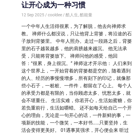
让开心成为一种习惯
12 Sep 2025
cooldee
酷人生
,
酷能量
一个中年人生活得很累，为了解脱，他去向禅师求
教。 禅师什么都没说，只让他背上背篓，将沿途的石
子放到背篓里。 中年人照办。走过一段路之后，背篓
里的石子越装越多，他的肩膀越来越沉。 他无法承
受，只能将背篓放下。 禅师问他的感受，他回
答：“很累，身上很沉。” 禅师这才开示他： 人们来到
这个世界上，一开始背着的背篓都是空的，随着遇到
的人、经历的事慢慢增多，所有刻下的印记，就像那
些小石子，一桩桩、一件件，都留在了心上。 每个人
的承受力都是有限的，当你顾虑太多、忧愁太多，就
会不堪重任。 生活实难，你若开心，生活如蜜糖，你
若负重前行，生活如嚼蜡。 还不如每天给自己一个开
心的理由，无论是一句开心的话，一件新鲜的事，一
项新的技能，一个微笑，一本好书……只要坚持，生
活会变得更美好。 01遇事莫强求，开心便会来 听过