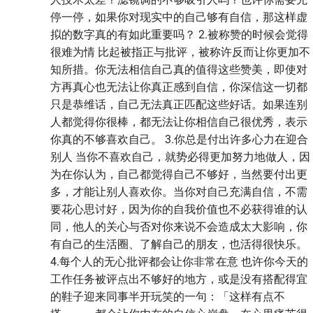
停一停，如果你对现实中的自己够有自信，那这样虚
拟的数字真的有如此重要吗？ 2.被称赞的时候会觉得
很难为情 比起被指正与批评，被称许反而让你更加不
知所措。你无法相信自己真的值得这些赞美，即使对
方再真心也无法让你真正感到自信，你深信这一切都
只是恭维话，自己无法真正匹配这些好话。如果连别
人都觉得你很棒，都无法让你相信自己很优秀，表示
你真的不够喜欢自己。 3.你总是付出许多心力在迎合
别人 当你不喜欢自己，就势必得更加努力地做人，因
为在你认为，自己都觉得自己不够好，当然要付出更
多，才能让别人喜欢你。当你对自己充满自信，不需
要花心思讨好，因为你的自我价值也不必获得谁的认
同，他人的关心与否对你来说不会造成太大影响，你
有自己的生活圈、了解自己的朋友，也活得很快乐。
4.每个人的无心批评都会让你非常在意 也许你今天的
工作任务被评点出不够好的地方，或是没有搭配得宜
的鞋子迎来同事半开玩笑的一句：「这样有点不