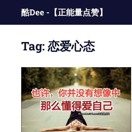
Skip
酷Dee -【正能量点赞】
to
content
没
有
最
Tag:
恋爱心态
酷
只
有
更
酷