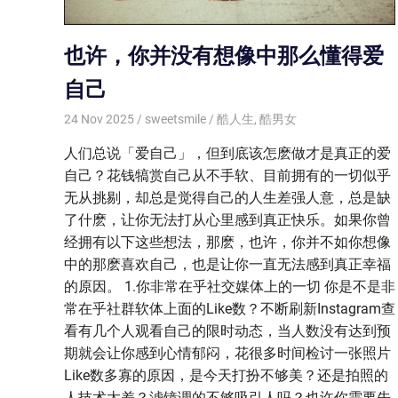
也许，你并没有想像中那么懂得爱
自己
24 Nov 2025
sweetsmile
酷人生
,
酷男女
人们总说「爱自己」，但到底该怎麽做才是真正的爱
自己？花钱犒赏自己从不手软、目前拥有的一切似乎
无从挑剔，却总是觉得自己的人生差强人意，总是缺
了什麽，让你无法打从心里感到真正快乐。如果你曾
经拥有以下这些想法，那麽，也许，你并不如你想像
中的那麽喜欢自己，也是让你一直无法感到真正幸福
的原因。 1.你非常在乎社交媒体上的一切 你是不是非
常在乎社群软体上面的Like数？不断刷新Instagram查
看有几个人观看自己的限时动态，当人数没有达到预
期就会让你感到心情郁闷，花很多时间检讨一张照片
Like数多寡的原因，是今天打扮不够美？还是拍照的
人技术太差？滤镜调的不够吸引人吗？也许你需要先