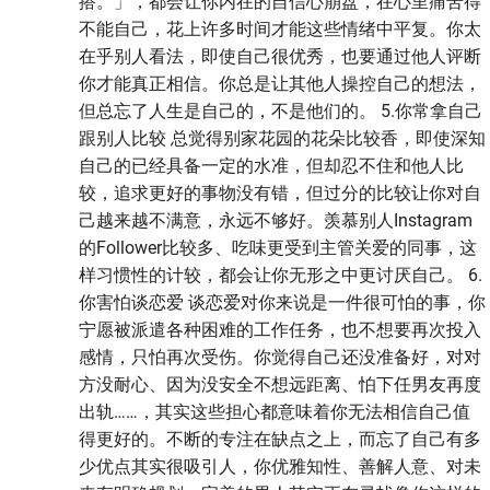
搭。」，都会让你内在的自信心崩盘，在心里痛苦得
不能自己，花上许多时间才能这些情绪中平复。你太
在乎别人看法，即使自己很优秀，也要通过他人评断
你才能真正相信。你总是让其他人操控自己的想法，
但总忘了人生是自己的，不是他们的。 5.你常拿自己
跟别人比较 总觉得别家花园的花朵比较香，即使深知
自己的已经具备一定的水准，但却忍不住和他人比
较，追求更好的事物没有错，但过分的比较让你对自
己越来越不满意，永远不够好。羡慕别人Instagram
的Follower比较多、吃味更受到主管关爱的同事，这
样习惯性的计较，都会让你无形之中更讨厌自己。 6.
你害怕谈恋爱 谈恋爱对你来说是一件很可怕的事，你
宁愿被派遣各种困难的工作任务，也不想要再次投入
感情，只怕再次受伤。你觉得自己还没准备好，对对
方没耐心、因为没安全不想远距离、怕下任男友再度
出轨……，其实这些担心都意味着你无法相信自己值
得更好的。不断的专注在缺点之上，而忘了自己有多
少优点其实很吸引人，你优雅知性、善解人意、对未