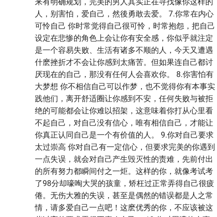
来有明确规划，完美的男人其实正在寻找像你这样的
人，别害怕，爱自己，然後勇敢去爱。 7.你常在内心
可怜自己 你时常觉得自己很可怜，时常抱怨，把自己
设定在悲惨的角色上会让你有安全感，你似乎就注定
是一个容易失败、生活有诸多不顺的人，今天又遭遇
什麽挫折才不会让你感到太痛苦。但如果连自己都讨
厌现在的自己，那没有任何人会喜欢你。 8.你害怕有
大梦想 你不相信自己可以作梦，也不觉得你有本事实
践他们，离开舒适圈让你感到不安，任何失败与被拒
绝的可能都会让你难以招架，这意味着你打从心里看
不起自己，对自己没有信心，唯有相信自己，才能让
你真正认同自己是一个有价值的人。 9.你对自己要求
太过崇高 你对自己有一定信心，但要求完美的你遇到
一点失误，就会对自己产生毁灭性的责难，先前付出
的所有努力都瞬间付之一炬。这样的你，就像考试考
了98分却嚎啕大哭的孩童，矫枉过正常弄得自己很疲
倦。无伤大雅的失误，甚至是偶然的错误都是人之常
情，请多爱自己一点吧！这麽优秀的你，不应该被这