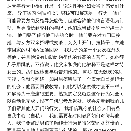
从青年行为中得到什麽，讨论这件事让妇女当下感受到什
麽。 导正练习 制造机会让男孩可以展现绅士行为，他们
可能需要方向及指导怎麽做，但请容许他们将言语化为行
动。当男孩长到交往的年纪，他们应当被提醒一些绅士方
法。 他们要了解当他们去约会时，他们要在对方门口接
她，与女方双亲招呼或交谈，为女士开门、拉椅子，在她
该回家的时间内送她回家。 我儿子的第一个女友在外头
等他，并且他没有协助她乘坐他的较高的吉普车。她必须
几乎用跳的。不待说，他父亲和我向他解释不是这样对待
女士的。我们应该更早就告知他的。 熟练 在无数次的练
习後，你就会熟练。如果男孩错失了一个表示自己是绅士
的机会，他需要再被教育。问他可以怎麽做才会不一样，
并解释为什麽这很重要。熟练的定义就是这个行为完全可
以自动化完成，没有任何思考及迟疑。我喜爱看到我的儿
子们帮其他人开门的行为。 我相信现今的社会人们有些
自我中心（自私）。我们需要花时间教育如何对待其他
人。我们要帮助男孩了解绅士行为是很光荣的及尊贵的，
而且要使其他人感到尊贵与礼遇的。 图/pixabay.com