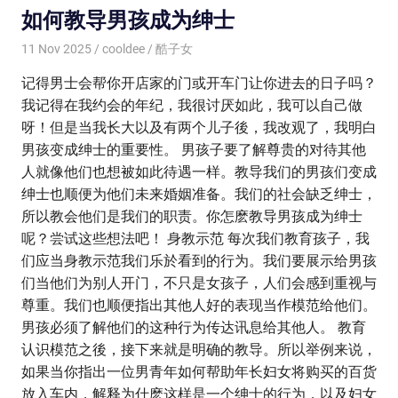
如何教导男孩成为绅士
11 Nov 2025
cooldee
酷子女
记得男士会帮你开店家的门或开车门让你进去的日子吗？
我记得在我约会的年纪，我很讨厌如此，我可以自己做
呀！但是当我长大以及有两个儿子後，我改观了，我明白
男孩变成绅士的重要性。 男孩子要了解尊贵的对待其他
人就像他们也想被如此待遇一样。教导我们的男孩们变成
绅士也顺便为他们未来婚姻准备。我们的社会缺乏绅士，
所以教会他们是我们的职责。你怎麽教导男孩成为绅士
呢？尝试这些想法吧！ 身教示范 每次我们教育孩子，我
们应当身教示范我们乐於看到的行为。我们要展示给男孩
们当他们为别人开门，不只是女孩子，人们会感到重视与
尊重。我们也顺便指出其他人好的表现当作模范给他们。
男孩必须了解他们的这种行为传达讯息给其他人。 教育
认识模范之後，接下来就是明确的教导。所以举例来说，
如果当你指出一位男青年如何帮助年长妇女将购买的百货
放入车内，解释为什麽这样是一个绅士的行为，以及妇女