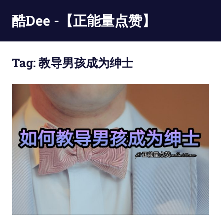
Skip
酷Dee -【正能量点赞】
to
content
没
有
Tag:
教导男孩成为绅士
最
酷
只
有
更
酷