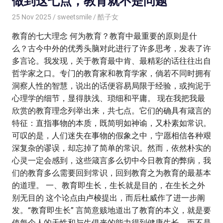
做到这七点，教育就不是问题
25 Nov 2025
sweetsmile
酷子女
教育的七大理念 何为教育？教育中最重要的原则是什
么？古今中外的优秀头脑对此进行了许多思考，发表了许
多言论。我发现，关于教育最中肯、最精彩的话往往出自
哲学家之口。专门的教育家和教育学家，倘若不同时拥有
洞察人性的智慧，说出的话便容易局限于经验，或拘泥于
心理学的细节，显得肤浅、琐细和平庸。 现在我把我最
欣赏的教育理念列举出来，共七点。它们的确具有箴言的
特征：直指事物的本质，既简明如神谕，又朴素如常识。
可叹的是，人们迷失在事物的假象之中，宁愿相信各种艰
深复杂的谬误，却忘掉了简单的常识。然而，依然朴实的
心灵一定会感到，这些箴言多么切中今日教育的弊病，我
们的教育多么需要回到常识，回到教育之为教育的最基本
的道理。 一、教育即生长，生长就是目的，在生长之外
别无目的 这个论点由卢梭提出，而后杜威作了进一步阐
发。“教育即生长” 言简意赅地道出了教育的本义，就是要
使每个人的天性和与生俱来的能力得到健康生长，而不是