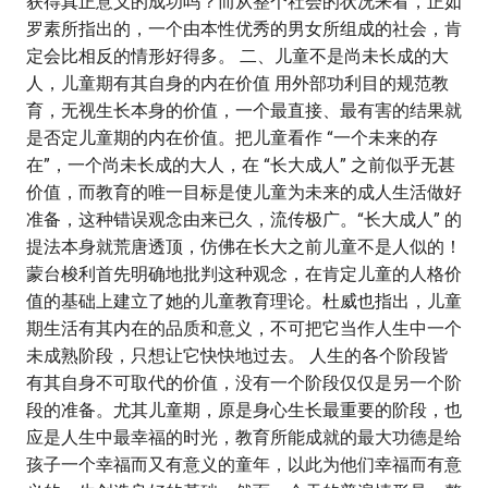
获得真正意义的成功吗？而从整个社会的状况来看，正如
罗素所指出的，一个由本性优秀的男女所组成的社会，肯
定会比相反的情形好得多。 二、儿童不是尚未长成的大
人，儿童期有其自身的内在价值 用外部功利目的规范教
育，无视生长本身的价值，一个最直接、最有害的结果就
是否定儿童期的内在价值。把儿童看作 “一个未来的存
在”，一个尚未长成的大人，在 “长大成人” 之前似乎无甚
价值，而教育的唯一目标是使儿童为未来的成人生活做好
准备，这种错误观念由来已久，流传极广。“长大成人” 的
提法本身就荒唐透顶，仿佛在长大之前儿童不是人似的！
蒙台梭利首先明确地批判这种观念，在肯定儿童的人格价
值的基础上建立了她的儿童教育理论。杜威也指出，儿童
期生活有其内在的品质和意义，不可把它当作人生中一个
未成熟阶段，只想让它快快地过去。 人生的各个阶段皆
有其自身不可取代的价值，没有一个阶段仅仅是另一个阶
段的准备。尤其儿童期，原是身心生长最重要的阶段，也
应是人生中最幸福的时光，教育所能成就的最大功德是给
孩子一个幸福而又有意义的童年，以此为他们幸福而有意