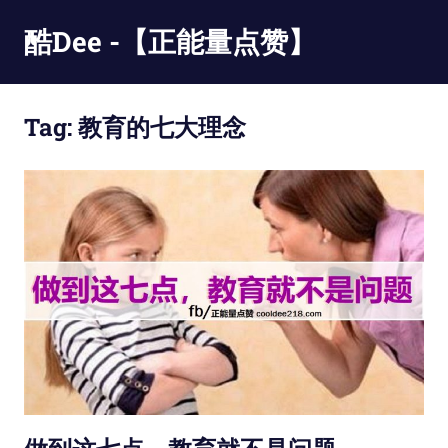
Skip
酷Dee -【正能量点赞】
to
content
没
有
Tag:
教育的七大理念
最
酷
只
有
更
酷