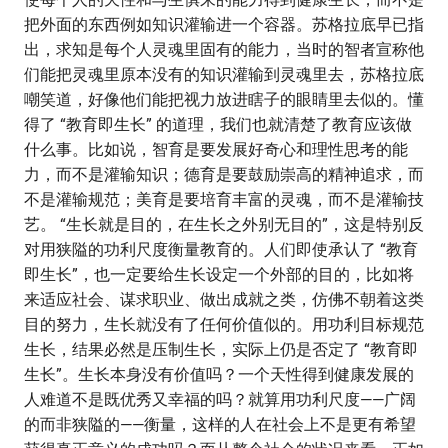
把外面的东西例如知识灌输进一个容器。苏格拉底早已指
出，求知是每个人灵魂里固有的能力，当时的智者宣称他
们能把灵魂里原本没有的知识灌输到灵魂里去，苏格拉底
嘲笑道，好像他们能把视力放进瞎子的眼睛里去似的。懂
得了 “教育即生长” 的道理，我们也就清楚了教育应该做
什么事。比如说，智育是要发展好奇心和理性思考的能
力，而不是灌输知识；德育是要鼓励崇高的精神追求，而
不是灌输规范；美育是要培育丰富的灵魂，而不是灌输技
艺。 “生长就是目的，在生长之外别无目的”，这是特别反
对用狭隘的功利尺度衡量教育的。人们即使承认了 “教育
即生长”，也一定要给生长设定一个外部的目的，比如将
来适应社会、谋求职业、做出成就之类，仿佛不朝着这类
目的努力，生长就没有了任何价值似的。用功利目标规范
生长，结果必然是压制生长，实际上仍是否定了 “教育即
生长”。生长本身没有价值吗？一个天性得到健康发展的
人难道不是既优秀又幸福的吗？就算用功利尺度——广阔
的而非狭隘的——衡量，这样的人在社会上不是更有希望