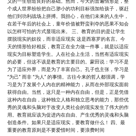
义的一生创造良好的基础。然而，今天的普遍情形是，整
个成人世界纷纷把自己渺小的功利目标强加给孩子，驱赶
他们到功利战场上拼搏。我担心，在他们未来的人生中，
在若干年后的社会上，童年价值被野蛮剥夺的恶果不知会
以怎样可怕的方式显现出来。 三、教育的目的是让学生
摆脱现实的奴役，而非适应现实 这是西塞罗的名言。今
天的情形恰好相反，教育正在全力做一件事，就是以适应
现实为目标塑造学生。人在社会上生活，当然有适应现实
的必要，但这不该是教育的主要目的。蒙田说：学习不是
为了适应外界，而是为了丰富自己。孔子也主张，学习是
“为己” 而非 “为人” 的事情。古往今来的哲人都强调，学
习是为了发展个人内在的精神能力，从而在外部现实面前
获得自由。当然，这只是一种内在自由，但是，正是凭借
这种内在自由，这种独立人格和独立思考的能力，那些优
秀的灵魂和头脑对于改变人类社会的现实发生了伟大的作
用。教育就应该为促进内在自由、产生优秀的灵魂和头脑
创造条件。如果只是适应现实，要教育做什么！ 四、最
重要的教育原则是不要爱惜时间，要浪费时间