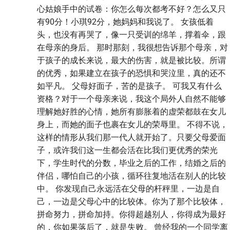
心姑娘手中的试卷：你怎么每次都考不好？怎么又只
有90分！小琪92分，她妈妈和我说了。 女孩低着
头，也没有再哭了，像一只受训的绵羊，撑着伞，跟
在母亲的身后。 那时那刻，我很想告诉那个母亲，对
于孩子的成长来说，最大的伤害，就是被比较。所谓
的优秀，如果建立在孩子的恐惧和哭泣里，真的还不
如平凡。 父母好面子，苦的是孩子。 可我又有什么
资格？对于一个母亲来说，我这个局外人自然不能够
理解她好胜的心情，她所有膨胀着的虚荣都鼓在女儿
身上，而她的面子也裹在女儿的荣辱里。 不得不说，
这样的情形从我们那一代人就开始了。只要父母爱面
子，或许我们这一生都会活在比我们更优秀的荣光
下，学生时代的分数，毕业之后的工作，结婚之后的
伴侣，哪怕自己的小孩，循环往复地活在别人的比较
中。 你发现自己永远活在父母的杆秤里，一边是自
己，一边是父母心中的比较体。你为了那个比较体，
拼命努力，拼命加持。你得超越别人，你得成为最好
的，你如果落后了，就是失败。 曾经我的一个同学离