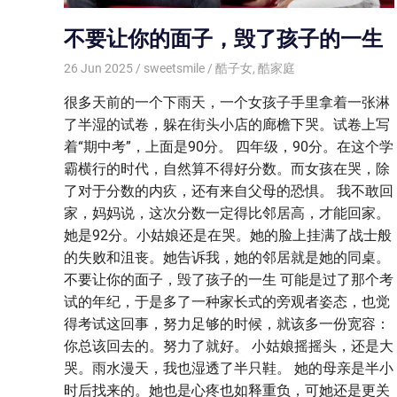
不要让你的面子，毁了孩子的一生
26 Jun 2025
sweetsmile
酷子女
,
酷家庭
很多天前的一个下雨天，一个女孩子手里拿着一张淋
了半湿的试卷，躲在街头小店的廊檐下哭。试卷上写
着“期中考”，上面是90分。 四年级，90分。在这个学
霸横行的时代，自然算不得好分数。而女孩在哭，除
了对于分数的内疚，还有来自父母的恐惧。 我不敢回
家，妈妈说，这次分数一定得比邻居高，才能回家。
她是92分。小姑娘还是在哭。她的脸上挂满了战士般
的失败和沮丧。她告诉我，她的邻居就是她的同桌。
不要让你的面子，毁了孩子的一生 可能是过了那个考
试的年纪，于是多了一种家长式的旁观者姿态，也觉
得考试这回事，努力足够的时候，就该多一份宽容：
你总该回去的。努力了就好。 小姑娘摇摇头，还是大
哭。雨水漫天，我也湿透了半只鞋。 她的母亲是半小
时后找来的。她也是心疼也如释重负，可她还是更关