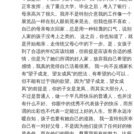
正常发挥，去了重点大学。毕业之后，考入了银行，
母亲高兴了很久。我并不是特别介意我的工作像一个
展览品一样在别人眼前晃来晃去。但我也很不喜欢，
自己的母亲每次回家，总是用一种轻蔑的口气，说别
人家的孩子没考上之类的。 这之后，你也知道了，就
是开始相亲，走传统父母心中的下一步。是，女孩子
到了合适的年纪应该结婚，但前提是应该有合适的感
情，但是为了她们所谓的好人家，放弃我自己希望的
感情，我真的觉得自己活着很累。 我一向不反感家长
有“望子成龙、望女成凤”的想法，有希望的心可以，
但不能有过于强的欲望。因为“望子成龙，望女成
凤”的前提是，你的子女是龙凤，而其实大部分人，
不过是普通人，做一个平凡而快乐的普通人，也并没
有什么不好。 你眼中的优秀不代表孩子的快乐，而所
谓的出彩也不代表一定能过上好的人生。世界永远冷
暖自知，孩子也要有她自己的道路。 我一直特别庆幸
自己有一对好父母，不是因为他们提供了任何好的物
质条件，而在他们的眼中，尊重我所有的努力，比所