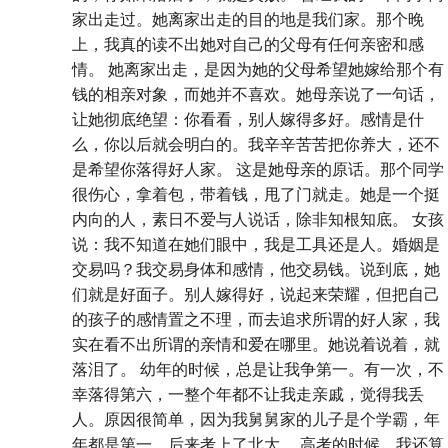
家出走过。她离家出走的目的地是我们家。那个晚
上，我真的读不出她对自己的父母有任何亲密和感
情。 她离家出走，是因为她的父母希望她嫁给那个有
钱的相亲对象，而她并不喜欢。她母亲说了一句话，
让她彻底绝望：你看看，别人嫁得多好。感情是什
么，你以后就会明白的。我辛辛苦苦把你养大，还不
是希望你落得好人家。 这是她母亲的原话。那个同学
很伤心，拿着包，带着钱，甩了门就走。她是一个挺
内向的人，素日不爱与人说话，除非知根知底。 女孩
说：我不知道在她们眼中，我是工具还是人。婚姻是
交易吗？我交易身体和感情，他交易钱。说到底，她
们就是好面子。别人嫁得好，说起来荣耀，但把自己
的孩子的感情置之不理，而去追求所谓的好人家，我
实在看不出所谓的亲情和爱在哪里。她说着说着，就
落泪了。 幼年的时候，总是让我争第一。有一次，不
幸落得第六，一整个年都不让我走亲戚，觉得我丢
人。原因很简单，因为我舅舅家的儿子是个学霸，年
年都是第一，后来考上了北大。 高考的时候，我还算