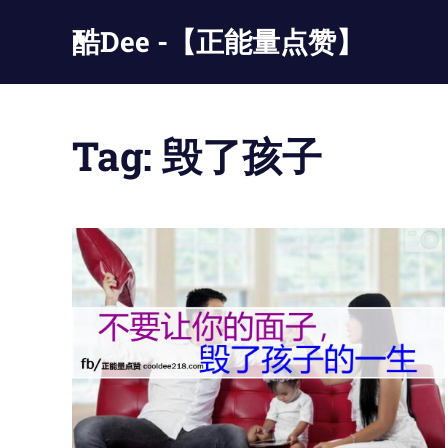
Skip
酷Dee -【正能量点赞】
to
content
没
有
最
Tag:
毁了孩子
酷
只
有
更
酷