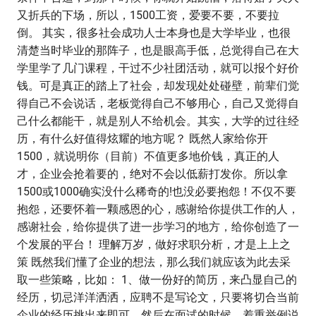
又折兵的下场，所以，1500工资，爱要不要，不要拉
倒。 其实，很多社会成功人士本身也是大学毕业，也很
清楚当时毕业的那阵子，也是眼高手低，总觉得自己在大
学里学了几门课程，干过不少社团活动，就可以报个好价
钱。可是真正的踏上了社会，却发现处处碰壁，前辈们觉
得自己不会说话，老板觉得自己不够用心，自己又觉得自
己什么都能干，就是别人不给机会。其实，大学的过往经
历，有什么好值得炫耀的地方呢？ 既然人家给你开
1500，就说明你（目前）不值更多地价钱，真正的人
才，企业会抢着要的，绝对不会以低薪打发你。所以拿
1500或1000确实没什么稀奇的!也没必要抱怨！不仅不要
抱怨，还要怀着一颗感恩的心，感谢给你提供工作的人，
感谢社会，给你提供了进一步学习的地方，给你创造了一
个发展的平台！ 理解万岁，做好求职分析，才是上上之
策 既然我们懂了企业的想法，那么我们就应该为此去采
取一些策略，比如： 1、做一份好的简历，来凸显自己的
经历，切忌洋洋洒洒，应聘不是写论文，只要将切合当前
企业的经历挑出来即可。然后在面试的时候，着重举例说