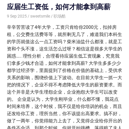
应届生工资低，如何才能拿到高薪
9 Sep 2025
sweetsmile
职场酷
辛辛苦苦读了4年大学，工资只肯给你2000元，扣掉房
租，公交费生活费等等，就所剩无几了，难道我们本科生
的学历就值这么一点工资吗？柴米油盐什么都涨，就是工
资和个头不涨，这生活怎么过呀？相信这是很多大学生的
困惑….. 理性分析，合理看待应届生低工资现象，究竟我
们拿多少钱才合适，如何才能拿到高薪? 大学生多多少少
都学过经济学，里面提到了价格在价值的基础上，受供求
关系的影响，围绕价值上下波动。在目前大学生一抓一大
把的情况下，企业不得不考虑降低大学生的薪资要求。而
这个并非是大学生埋怨企业，企业抱怨大学生可以改变
的。 企业是认为，大学生刚毕业，什么都不懂，我花点
时间来培养，这个时候，我不仅是给你培训的机会，而且
还发给你工资，理所当然，你不该提出高要求。搞不好，
做了一两年，你觉得能力上去了，又觉得企业给你开出的
条件不合适，到那个时候，你就开始跳槽，落得赔了夫人