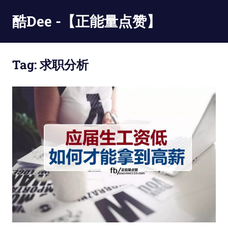
Skip
酷Dee -【正能量点赞】
to
content
没
有
Tag:
求职分析
最
酷
只
有
更
酷