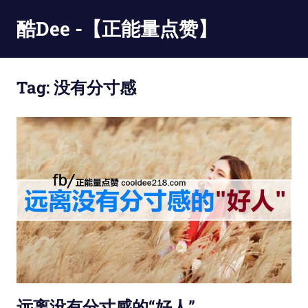
Skip
酷Dee -【正能量点赞】
to
content
没
有
Tag:
没有分寸感
最
酷
只
有
更
酷
远离没有分寸感的“好人”