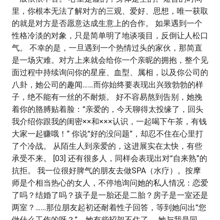
里，你根本无法了解对方的三观、爱好、思想，唯一获取
的就是对方是否愿意达成生意上的合作。 如果遇到一个
性格冷淡的对象，只是简单明了地谈项目，反倒让人松口
气。 不幸的是，一旦遇到一个热情过头的家伙，那简直
是一场灾难。对方上来就会给你一个亲昵的拥抱，整个见
面过程中持续询问你的星座、血型、属相，以及你公司的
八卦，她公司的趣闻……而你始终要表现出兴致勃勃的样
子，绝不能有一丝的不耐烦。 好不容易熬到告别，她挽
着你的胳膊贴着脸：“亲爱的，今天聊得太投缘了，回头
我介绍你跟我的闺密××和×××认识，一起喝下午茶，有钱
大家一起赚哦！” 你说“好的没问题”，却忍不住在心里打
了个冷战。 从陌生人到亲爱的，这进展实在太快，有些
承受不来。 [03] 还有很多人，同样会表现出对“自来熟”的
抗拒。 我一位很好脾气的朋友去做SPA（水疗）。按摩
师是个相当热心的女人，不停地询问她的私人情况：恋爱
了吗？结婚了吗？孩子是一胎还是二胎？房子是一室还是
两室？……那位朋友起初还耐着性子回答，等到她问出“您
做什么工作的呀？”，她有些招架不住了。 她与我是同