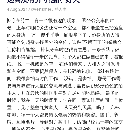
4 Aug 2024
sweetsmile
酷人生
[01] 在芬兰，有一个很有趣的现象。 乘坐公交车的时
候，上车时哪怕旁边还有一个空位，都不能坐在已经落座
的人身边。 万一傻乎乎地一屁股坐下了，你身边的人很
可能立刻起身去找另外的空位，这种“不留面子”的举动会
让你相当尴尬。 排队等车时也很有意思。一条长队，彼
此恨不得隔个一米的距离。每个人都在做自己的事，看报
纸、书、手机或是放空。 在他们看来，人和人之间保持
私有空间，不要贸然侵入，是起码的礼仪。 [02] 有段时
间，我很害怕当时的工作。 没错，是害怕。 那份工作需
要与外界进行大量的交流与沟通，需要认识形形色色的陌
生人，并在最快的时间里与对方尽可能地熟络。 最多的
时候，我在一天的时间里，坐在同一家咖啡厅的同一个位
置上，见了整整九拨客人。 从天亮到天黑，喝了十几杯
咖啡。每一个人都要待以饱满的热情和笑容。握手、寒
暄、互换名片，等到对方离开时，仿佛已经几十年的知交
一般依依不舍。 心里是虚的，身体是空的。短暂的时间