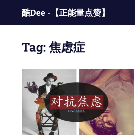
Skip
酷Dee -【正能量点赞】
to
content
没
有
最
Tag:
焦虑症
酷
只
有
更
酷