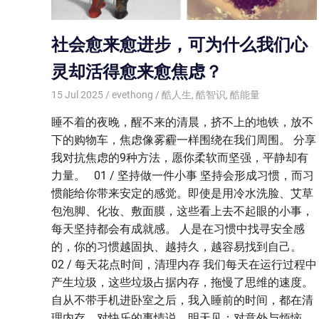
社会愈来愈进步，可为什么我们心
灵却活得愈来愈焦虑？
15 Jul 2025
evethong
酷人生
,
酷智识
,
酷能量
睡不着的夜晚，醒不来的清晨，挤不上的地铁，放不
下的购物车，焦虑像雾霾一样围绕在我们周围。 分享
我对抗焦虑的9种方法，愿你柔软而坚强，平静却有
力量。 01 / 坚持做一件小事 坚持会形成习惯，而习
惯能给你带来安定的感觉。即使是用冷水洗脸、艾草
包泡脚、化妆、敷面膜，这些看上去不起眼的小事，
每天坚持都会有成就感。 人是在习惯中找寻安全感
的，你的习惯越固执、越持久，越容易找到自己。
02 / 每天花点时间，清理内存 我们每天在运行过程中
产生垃圾，这些垃圾占据内存，拖慢了思维的速度。
自从不带手机进卧室之后，我入睡前的时间，都在清
理内存。对快乐的事情说，明天见；对意外与烦恼