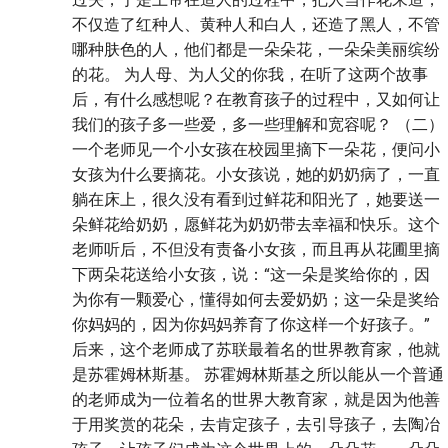
不仅造了红种人、黄种人和白人，还造了黑人，不管
哪种肤色的人，他们都是一朵朵花，一朵朵美丽缤纷
的花。 为人母、为人父的你我，在听了这两个故事
后，有什么感想呢？在教育孩子的过程中，又如何让
我们的孩子多一些爱，多一些理解和宽容呢？ （二）
一个老师见一个小女孩在校园里摘下一朵花，便问小
女孩为什么要摘花。小女孩说，她的奶奶病了，一直
躺在床上，很久没有看到过鲜花和阳光了，她要送一
朵鲜花给奶奶，愿鲜花为奶奶带去幸福和快乐。这个
老师听后，不但没有责备小女孩，而且再从花圃里摘
下两朵花送给小女孩，说：“这一朵是奖给你的，因
为你有一颗爱心，懂得如何去爱奶奶；这一朵是奖给
你妈妈的，因为你妈妈养育了你这样一个好孩子。”
后来，这个老师成了苏联最着名的世界教育家，他就
是苏霍姆林斯基。 苏霍姆林斯基之所以能从一个普通
的老师成为一位着名的世界大教育家，就是因为他善
于用奖赏的花朵，去肯定孩子，去引导孩子，去陶冶