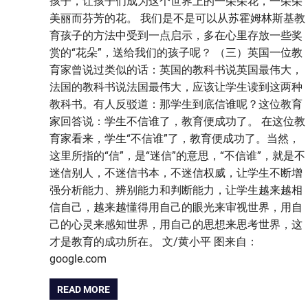
孩子，让孩子们成为这个世界上的一朵朵花，一朵朵
美丽而芬芳的花。 我们是不是可以从苏霍姆林斯基教
育孩子的方法中受到一点启示，多在心里存放一些奖
赏的“花朵”，送给我们的孩子呢？ （三）英国一位教
育家曾说过类似的话：英国的教科书说英国最伟大，
法国的教科书说法国最伟大，应该让学生读到这两种
教科书。有人反驳道：那学生到底信谁呢？这位教育
家回答说：学生不信谁了，教育便成功了。 在这位教
育家看来，学生“不信谁”了，教育便成功了。当然，
这里所指的“信”，是“迷信”的意思，“不信谁”，就是不
迷信别人，不迷信书本，不迷信权威，让学生不断增
强分析能力、辨别能力和判断能力，让学生越来越相
信自己，越来越懂得用自己的眼光来审视世界，用自
己的心灵来感知世界，用自己的思想来思考世界，这
才是教育的成功所在。 文/黄小平 图来自：
google.com
READ MORE