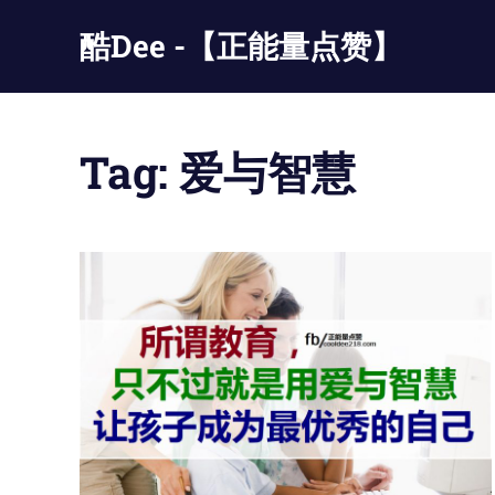
Skip
酷Dee -【正能量点赞】
to
content
没
有
最
Tag:
爱与智慧
酷
只
有
更
酷