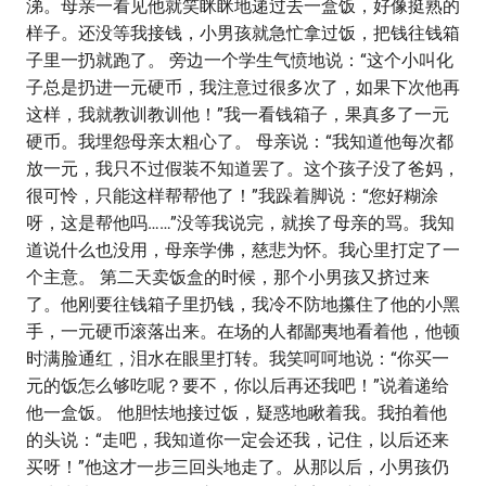
涕。母亲一看见他就笑眯眯地递过去一盒饭，好像挺熟的
样子。还没等我接钱，小男孩就急忙拿过饭，把钱往钱箱
子里一扔就跑了。 旁边一个学生气愤地说：“这个小叫化
子总是扔进一元硬币，我注意过很多次了，如果下次他再
这样，我就教训教训他！”我一看钱箱子，果真多了一元
硬币。我埋怨母亲太粗心了。 母亲说：“我知道他每次都
放一元，我只不过假装不知道罢了。这个孩子没了爸妈，
很可怜，只能这样帮帮他了！”我跺着脚说：“您好糊涂
呀，这是帮他吗……”没等我说完，就挨了母亲的骂。我知
道说什么也没用，母亲学佛，慈悲为怀。我心里打定了一
个主意。 第二天卖饭盒的时候，那个小男孩又挤过来
了。他刚要往钱箱子里扔钱，我冷不防地攥住了他的小黑
手，一元硬币滚落出来。在场的人都鄙夷地看着他，他顿
时满脸通红，泪水在眼里打转。我笑呵呵地说：“你买一
元的饭怎么够吃呢？要不，你以后再还我吧！”说着递给
他一盒饭。 他胆怯地接过饭，疑惑地瞅着我。我拍着他
的头说：“走吧，我知道你一定会还我，记住，以后还来
买呀！”他这才一步三回头地走了。从那以后，小男孩仍