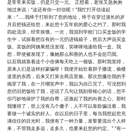
是常常来买饭，仍是只交一元。 正想着，老张又急匆匆
地过来说：“这还有你一封信呢！”我忙打开信读起
来：“……我终于打听到了您的地址，终于在穿过漫长的岁
月后把钱还给您，来赴您十五年前的爱心之约了。那时我
四处流浪，经常挨饿。一次，我混到学校门口买盒饭的学
生中，试探着把仅有的一元扔进钱箱子，然后大声说买盒
饭。卖饭的阿姨果然没发现，笑咪咪地递给我一盒。我
想，即使被发现了，像她那么和善的人也不会惩罚我。
以后我就靠着这个小伎俩每天吃上一顿饭。那时我觉得，
原来人们是这样好蒙骗呀！我便开始壮着胆子撒谎，偷楼
道里的东西，后来又打算去商店里偷。那次您攥住我的手
揭穿了我，在一片嘲笑声中，我以为自己完了。可没想到
您仍旧把饭给了我，还说了几句让我刻骨铭心的话，您不
但巧妙地保护了我的自尊，还激起了我的向善之心。那时
我懂得了，世上没有几个傻子，人不可以靠欺骗活着，我
要做一个诚实的好人。在以后的日子里，每当我想起您充
满信任的目光时，我便有了一种力量，发誓要混出个人样
来，不管我走多远，走多久，也要来赴您的约定。” “有一