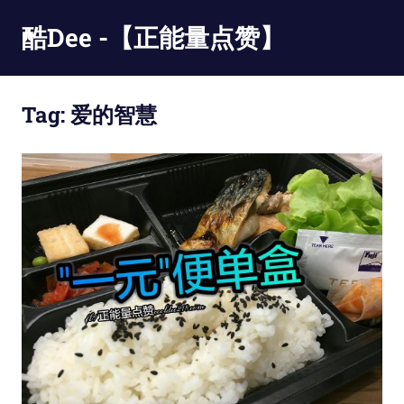
Skip
酷Dee -【正能量点赞】
to
content
没
有
Tag:
爱的智慧
最
酷
只
有
更
酷