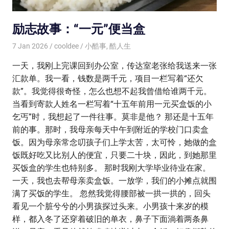
励志故事：“一元”便当盒
7 Jan 2026
cooldee
小酷事
,
酷人生
一天，我刚上完课回到办公室，传达室老张给我送来一张
汇款单。我一看，钱数是两千元，项目一栏写着“还欠
款”。我觉得很奇怪，怎么也想不起我曾借给谁两千元。
当看到寄款人姓名一栏写着“十五年前用一元买盒饭的小
乞丐”时，我想起了一件往事。莫非是他？ 那还是十五年
前的事。那时，我母亲每天中午到附近的学校门口卖盒
饭。因为母亲常念叨孩子们上学太苦，太可怜，她做的盒
饭既好吃又比别人的便宜，只要二十块，因此，到她那里
买饭盒的学生也特别多。 那时我刚大学毕业待业在家。
一天，我也去帮母亲卖盒饭。一放学，我们的小摊点就围
满了买饭的学生。 忽然我觉得腰部被一拱一拱的，回头
看见一个脏兮兮的小男孩探过头来。小男孩十来岁的模
样，都入冬了还穿着破旧的单衣，鼻子下面淌着两条鼻