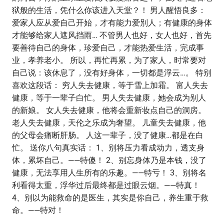
狱般的生活，凭什么你该进入天堂？！ 男人醒悟良多：
爱家人应从爱自己开始，才有能力爱別人；有健康的身体
才能够给家人遮风挡雨… 不管男人也好，女人也好，首先
要善待自己的身体，珍爱自己，才能热爱生活，完成事
业，孝养老小。 所以，再忙再累，为了家人，时常要对
自己说：该休息了，没有好身体，一切都是浮云…。 特别
喜欢这段话： 穷人失去健康，等于雪上加霜。 富人失去
健康，等于一辈子白忙。 男人失去健康，她会成为别人
的新娘。 女人失去健康，他将会重新妆点自己的洞房。
老人失去健康，天伦之乐成为奢望。 儿童失去健康，他
的父母会痛断肝肠。 人这一辈子，没了健康…都是在白
忙。 送你八句真实话： 1、别将压力看成动力，透支身
体，累坏自己。——特傻！ 2、别忘身体乃是本钱，没了
健康，无法享用人生所有的乐趣。——特亏！ 3、别将名
利看得太重，浮华过后最终都是过眼云烟。——特真！
4、别以为能救命的是医生，其实是你自己，养生重于救
命。——特对！