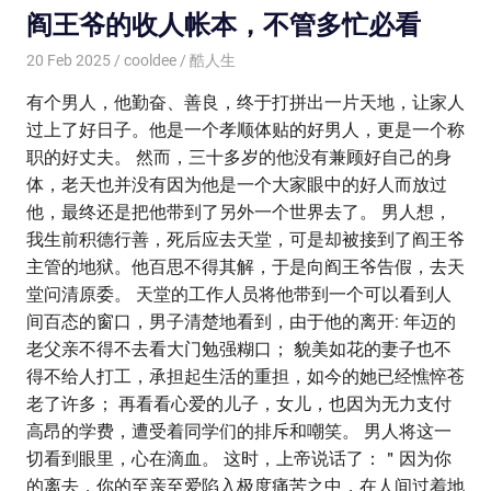
阎王爷的收人帐本，不管多忙必看
20 Feb 2025
cooldee
酷人生
有个男人，他勤奋、善良，终于打拼出一片天地，让家人
过上了好日子。他是一个孝顺体贴的好男人，更是一个称
职的好丈夫。 然而，三十多岁的他没有兼顾好自己的身
体，老天也并没有因为他是一个大家眼中的好人而放过
他，最终还是把他带到了另外一个世界去了。 男人想，
我生前积德行善，死后应去天堂，可是却被接到了阎王爷
主管的地狱。他百思不得其解，于是向阎王爷告假，去天
堂问清原委。 天堂的工作人员将他带到一个可以看到人
间百态的窗口，男子清楚地看到，由于他的离开: 年迈的
老父亲不得不去看大门勉强糊口； 貌美如花的妻子也不
得不给人打工，承担起生活的重担，如今的她已经憔悴苍
老了许多； 再看看心爱的儿子，女儿，也因为无力支付
高昂的学费，遭受着同学们的排斥和嘲笑。 男人将这一
切看到眼里，心在滴血。 这时，上帝说话了：＂因为你
的离去，你的至亲至爱陷入极度痛苦之中，在人间过着地