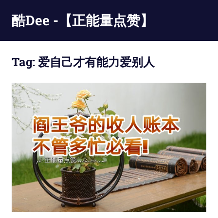
Skip
酷Dee -【正能量点赞】
to
content
没
有
Tag:
爱自己才有能力爱别人
最
酷
只
有
更
酷