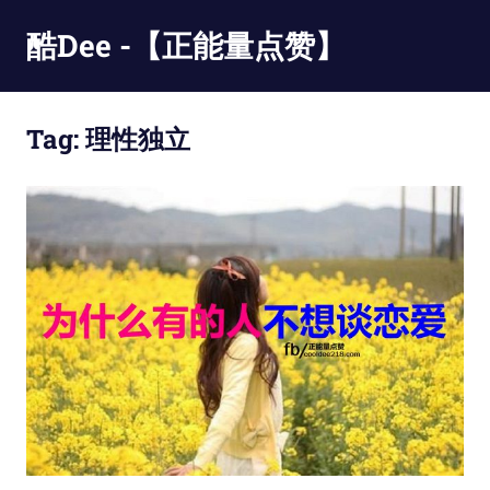
Skip
酷Dee -【正能量点赞】
to
content
没
有
Tag:
理性独立
最
酷
只
有
更
酷