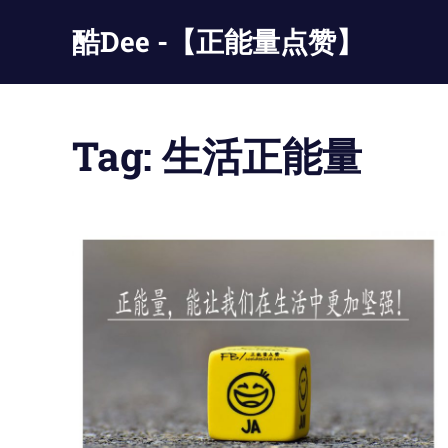
Skip
酷Dee -【正能量点赞】
to
content
没
有
最
Tag:
生活正能量
酷
只
有
更
酷