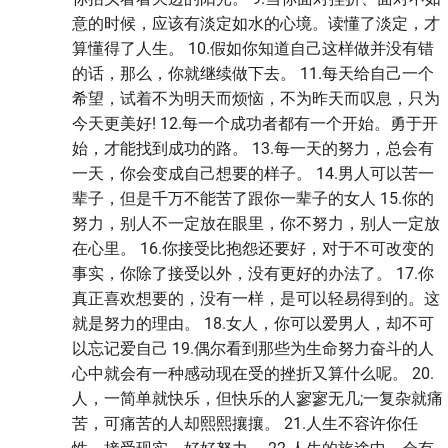
意的时候，应该有淡定如水的心境。读懂了淡定，才
算懂得了人生。 10.假如你知道自己这样做并没有错
的话，那么，你就继续做下去。 11.每天给自己一个
希望，试着不为明天而烦恼，不为昨天而叹息，只为
今天更美好! 12.每一个成功者都有一个开始。勇于开
始，才能找到成功的路。 13.每一天的努力，总会有
一天，你会变成自己想要的样子。 14.男人可以苦一
辈子，但是千万不能苦了跟你一辈子的女人 15.你的
努力，别人不一定放在眼里，你不努力，别人一定放
在心里。 16.你接受比抱怨还要好，对于不可改变的
事实，你除了接受以外，没有更好的办法了。 17.你
真正喜欢想要的，没有一样，是可以轻易得到的。这
就是努力的理由。 18.女人，你可以爱男人，却不可
以忘记爱自己 19.偶尔看到那些为生命努力奋斗的人
心中就会有一种感动现在受的挫折又算什么呢。 20.
人，一简单就快乐，但快乐的人寥寥无几;一复杂就痛
苦，可痛苦的人却熙熙攘攘。 21.人生不容许你任