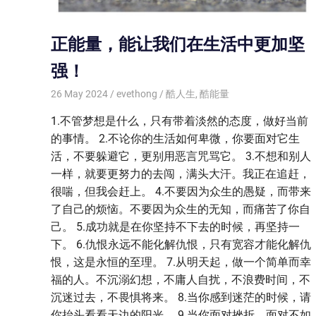
正能量，能让我们在生活中更加坚
强！
26 May 2024
evethong
酷人生
,
酷能量
1.不管梦想是什么，只有带着淡然的态度，做好当前
的事情。 2.不论你的生活如何卑微，你要面对它生
活，不要躲避它，更别用恶言咒骂它。 3.不想和别人
一样，就要更努力的去闯，满头大汗。我正在追赶，
很喘，但我会赶上。 4.不要因为众生的愚疑，而带来
了自己的烦恼。不要因为众生的无知，而痛苦了你自
己。 5.成功就是在你坚持不下去的时候，再坚持一
下。 6.仇恨永远不能化解仇恨，只有宽容才能化解仇
恨，这是永恒的至理。 7.从明天起，做一个简单而幸
福的人。不沉溺幻想，不庸人自扰，不浪费时间，不
沉迷过去，不畏惧将来。 8.当你感到迷茫的时候，请
你抬头看看天边的阳光。 9.当你面对挫折、面对不如