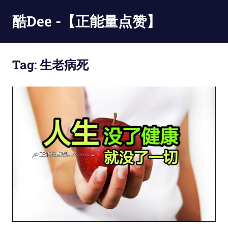
Skip
酷Dee -【正能量点赞】
to
content
没
有
Tag:
生老病死
最
酷
只
有
更
酷