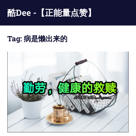
Skip
酷Dee -【正能量点赞】
to
content
没
有
Tag:
病是懒出来的
最
酷
只
有
更
酷