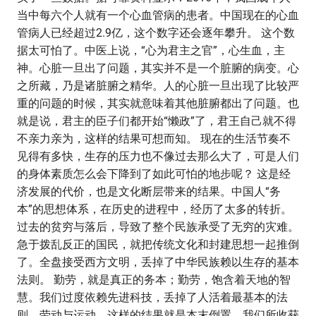
当中每六个人就有一个心血管病的患者。中国现在的心血
管病人已经超过2.9亿，这个数字还会逐年攀升。 这个数
据太可怕了。中医上说，“心为君主之官”，心生血，主
神。心脏一旦出了问题，其实并不是一个脏腑的病变。心
之所藏，乃是诸脏腑之精华。人的心脏一旦出现了比较严
重的问题的时候，其实就意味着其他脏腑都出了问题。也
就是说，君主的臣子们都开始“懒政”了，君王自己就不得
不亲力亲为，这样的结果可想而知。 现在的生活节奏不
见得有多快，生存的压力也不像过去那么大了，可是人们
的身体素质怎么会下降到了如此可怕的地步呢？ 这是经
济发展的代价，也是文化断层带来的结果。中国人“务
本”的思想体系，在历史的进程中，经历了太多的转折。
过去的贫穷与落后，导致了整个民族承受了无穷的灾难。
急于拨乱反正的国民，就把传统文化和封建思想一起推倒
了。全盘接受西方文明，丢掉了中华民族赖以生存的基本
法则。 勤劳，就是真正的务本；勤劳，饱含着天地的智
慧。我们过度依赖先进科技，丢掉了人活着最基本的法
则，劳动与运动。这样的结果就是本末倒置，我们所收获