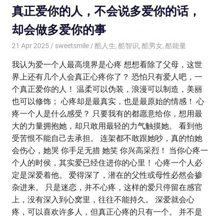
真正爱你的人，不会说多爱你的话，
却会做多爱你的事
21 Apr 2025
sweetsmile
酷人生
,
酷智识
,
酷男女
,
酷能量
我认为爱一个人最高境界是心疼 想想看除了父母，这世
界上还有几个人会真正心疼你了？ 恐怕只有爱人吧，一
个真正爱你的人！ 温柔可以伪装，浪漫可以制造，美丽
也可以修饰； 心疼却是最真实，也是最原始的情感！ 心
疼一个人是什么感受？ 只要我有的都愿意给你，想用最
大的力量拥抱她，却只敢用最轻的力气触摸她。 看到他
受苦恨不能自己去承担。 连架都不敢跟她吵，真的怕她
会伤心，她哭 你手足无措 她笑 你兴高采烈！ 当你心疼一
个人的时侯，其实爱已经住进你的心里！ 心疼一个人必
定是深爱着他。 爱得深了，潜在的父性或母性必然会掺
杂进来。 只是迷恋，并不心疼，这样的爱只停留在感官
上，没有深入到心窝里，往往不能持久。 深爱就会心
疼，可以喜欢许多人，但真正心疼的只有一个。 并不是