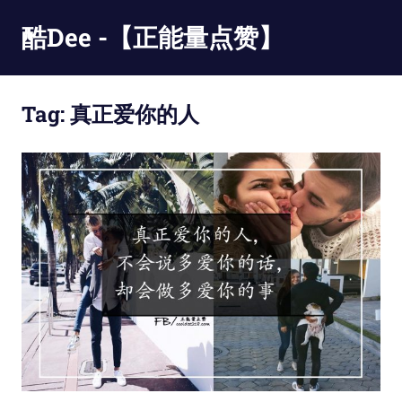
Skip
酷Dee -【正能量点赞】
to
content
没
有
Tag:
真正爱你的人
最
酷
只
有
更
酷