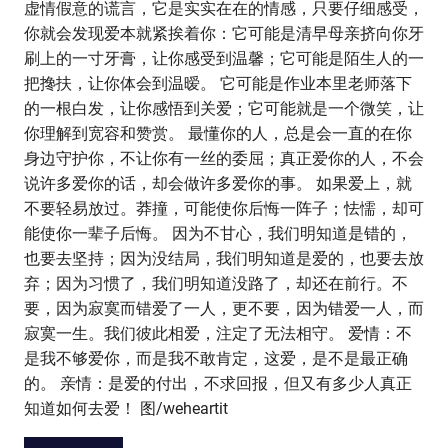
虚情假意的谎言，它是实实在在的情感，只要仔细感受，
你就会发现爱本就紧挨着你：它可能是清早母亲挤向你牙
刷上的一寸牙膏，让你感受到温馨；它可能是陌生人的一
把搀扶，让你体会到温暧。 它可能是作业本里老师落下
的一根白发，让你感悟到关爱；它可能就是一个微笑，让
你理解到宽容和赞赏。 最懂你的人，总是会一直的在你
身边守护你，不让你有一丝的委屈；真正爱你的人，不会
说许多爱你的话，却会做许多爱你的事。 如果爱上，就
不要轻易放过。莽撞，可能使你后悔一阵子；怯懦，却可
能使你一辈子后悔。 因为不甘心，我们明知道是错的，
也要去坚持；因为没结局，我们明知道是爱的，也要去放
弃；因为习惯了，我们明知道没路了，却还在前行。不
要，因为寂寞而错爱了一人，更不要，因为错爱一人，而
寂寞一生。我们彼此相爱，注定了无法相守。 爱情：不
是我不够爱你，而是我不敢肯定，这爱，是不是最正确
的。 亲情：是爱的付出，不求回报，但又有多少人真正
知道如何去爱！ 图/weheartit