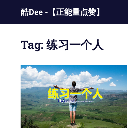
Skip
酷Dee -【正能量点赞】
to
content
没
有
最
Tag:
练习一个人
酷
只
有
更
酷