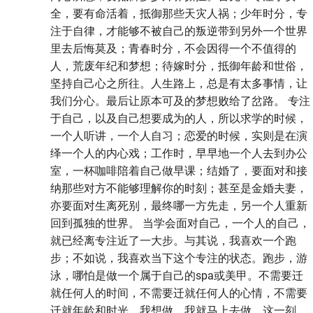
全，要有命活着，抵御那些天灾人祸；少年时分，专
注于自律，才能够不被自己的叛逆带到另外一个世界
里去后悔莫及；青春时分，不会因得一个不值得的
人，荒废年纪和梦想；待嫁时分，抵御年龄和世俗，
坚持自己心之所往。人生路上，总是有太多事情，让
我们分心。最后让原本可及的梦想败给了岔路。 专注
于自己，以及自己想要成为的人，所以求学的时候，
一个人听讲，一个人自习；恋爱的时候，实则是在演
绎一个人的内心戏；工作时，早早地一个人去到办公
室，一杯咖啡陪着自己做早课；结婚了，要面对和接
纳那些对方不能够理解你的时刻；甚至是金婚夫妻，
亦要面对生离死别，最终哪一方先走，另一个人重新
回到孤独的世界。 当学会面对自己，一个人的自己，
就已经离专注近了一大步。与其说，我喜欢一个跑
步；不如说，我喜欢当下这个专注的状态。跑步，游
泳，哪怕是做一个属于自己的spa或美甲。不需要迁
就任何人的时间，不需要迁就任何人的心情，不需要
迁就年龄和时光，我想做，我就马上去做。这一刻，