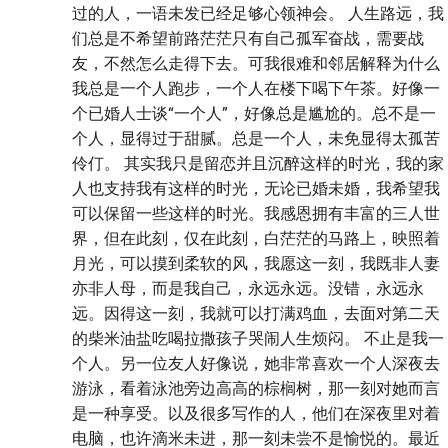
过的人，一语未发已经足够心领神会。 人生路远，我
们总是不希望前路茫茫只有自己孤军奋战，需要战
友，不然怎么走得下去。可我很难和邻居解释为什么
我总是一个人跑步，一个人在楼下喝下午茶。好像一
个已婚人士谈“一个人”，好像总是尴尬的。总不是一
个人，显得过于甜腻。总是一个人，未免显得太孤苦
伶仃。 其实我只是留恋并且沉醉这样的时光，我的家
人也支持我有这样的时光，无论已婚未婚，我希望我
可以保留一些这样的时光。我感恩拥有丰富的三人世
界，但在此刻，仅在此刻，白茫茫的马路上，映照着
月光，可以摸到柔软的风，我愿这一刻，我既非人妻
亦非人母，而是我自己，永远永远。没错，永远永
远。因得这一刻，我就可以打满鸡血，去面对第二天
的柴米油盐吃喝拉撒孩子哭闹人生烦闷。 不止是我一
个人。另一位友人好像说，她非常喜欢一个人深夜去
游泳，看着泳池旁边高高的棕榈树，那一刻对她而言
是一种享受。以及很多写作的人，他们在深夜里对着
电脑，也许滴米未进，那一刻未尝不是愉悦的。最近