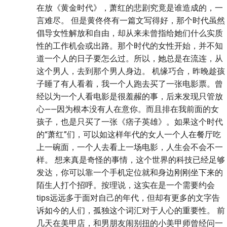
在放《黄金时代》，萧红的悲剧究竟是谁造成的，一
言难尽。 但是黄佟佟有一篇文写得好，那个时代虽然
倡导女性解放和自由，却从来未曾指给她们什么实质
性的工作机会或出路。那个时代的女性开始，并不知
道一个人的日子要怎么过。所以，她总是在流连，从
这个男人，去到那个男人身边。 机缘巧合，昨晚趁孩
子睡了有人看着，我一个人跑去买了一张电影票。曾
经以为一个人看电影是很羞赧的事，后来发现只管放
心——因为根本没有人在意你。而且排在我前面的女
孩子，也是只买了一张《痞子英雄》。如果这个时代
的“萧红”们，可以如这样年代的女人一个人在餐厅吃
上一碗面，一个人去看上一场电影，人生会不会不一
样。 想来真是奇怪的事情，这个世界的科技已经足够
发达，你可以靠一个手机定位就和身边刚刚坐下来的
陌生人打个招呼。按理说，这实在是一个需要约会
tips远远多于面对自己的年代，但却有更多的文字告
诉如今的人们，孤独这个词汇对于人心的重要性。 前
几天在美甲店，和男朋友闹别扭的小美甲师曾经问一