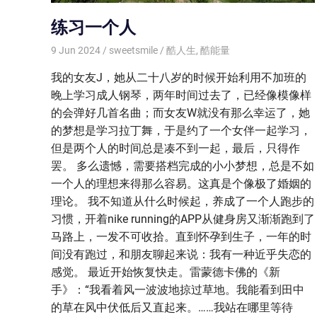
练习一个人
9 Jun 2024
sweetsmile
酷人生
,
酷能量
我的女友J，她从二十八岁的时候开始利用不加班的
晚上学习成人钢琴，两年时间过去了，已经像模像样
的会弹好几首名曲；而女友W就没有那么幸运了，她
的梦想是学习拉丁舞，于是约了一个女伴一起学习，
但是两个人的时间总是凑不到一起，最后，只得作
罢。 多么遗憾，需要搭档完成的小小梦想，总是不如
一个人的理想来得那么容易。这真是个像极了婚姻的
理论。 我不知道从什么时候起，养成了一个人跑步的
习惯，开着nike running的APP从健身房又渐渐跑到了
马路上，一发不可收拾。直到怀孕到生子，一年的时
间没有跑过，和朋友聊起来说：我有一种近乎失恋的
感觉。 最近开始恢复快走。雷蒙德卡佛的《新
手》：“我看着风一波波地掠过草地。我能看到田中
的草在风中伏低后又直起来。……我站在哪里等待