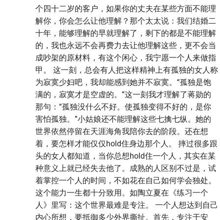
个四十二岁的客户，如果你的丈夫在某些方面不能理
解你，你会怎么让他理解？那个太太说：我们结婚二
十年，能够理解的早就理解了，剩下的都是不能理解
的，我也永远不会再费力去让他理解这些，更不会当
成吵架的原材料，有这个闲心，我宁愿一个人来做指
甲。 这一刻，总会有人把这样精神上有孤独的女人称
为寂寞少妇吧，我却能感到她并不寂寞。“孤独是饱
满的，寂寞才是空虚的。”这一刻我才理解了蒋勋的
那句：“孤独没什么不好。使孤独变得不好的，是你
害怕孤独。”小姑娘还不能理解这些七擒七纵。她的
世界依然停留在天涯海角我陪你去的阶段。还在想
着，要怎样才能仅仅hold住身边那个人。 摔过很多跟
头的女人都知道，当你总想hold住一个人，其实在某
种意义上就已经失去他了。成熟的人区别不过是，试
着掌控一个人的时间，不如花在自己如何学会独处。
这个能力一生都十分致用。如陶立夏在《练习一个
人》里写：这个世界最难是专注。 一个人想达到自己
内心所想，要抵御多少外界撕扯。首先，专注于安