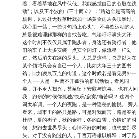
着，看着草地在风中伏低。我能感觉自己的心脏在跳
动”；以及王小波的《三十而立》：“路边全是高高的
杨树，风过处无数落叶就如一场黄金雨从头顶飘过。
我心里一荡，一些诗句涌上心头”。 不喜欢运动的人
总是很难理解那样的自找苦吃。气喘吁吁满头大汗，
这个时刻不仅仅只属于跑步者，身边还有骑行者，他
们的车子上大多安装一点安全闪灯，像流星一样划
过，然后消失在路的尽头。人总是这样，总是以为在
某个领域只会有自己一个人，比如大年三十的图书
馆，比如凌晨五点的街道，这个时候若是看见另外一
个人——人是一种离不开孤独的群居动物，看见同
类，并不令人扫兴，甚至留下安慰与惊喜。 也有人问
我，跑步的时候你孤独/快乐/寂寞/痛苦吗？ 这四个
词太单调。一个人的夜跑，是一种隐秘的愉悦。 旁人
看来，城市里的路只是路，可是对我而言，路是春的
杜鹃，夏的栀子，秋的金桂，冬的白雪，心情好的时
候，想跑去世界尽头；心情不好的时候，也想去到尽
头。对于没有跑过的人，千言万语难以解释；对于跑