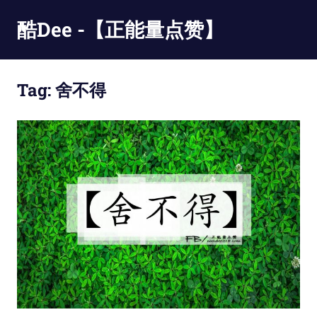
Skip
酷Dee -【正能量点赞】
to
content
没
有
Tag:
舍不得
最
酷
只
有
更
酷