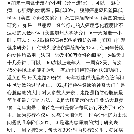
➤如果一周健步走7个小时（分日进行），可以： 冠心
病、心脏病的发病率，降低30%。 胰腺癌患癌风险降低
50%（美国《读者文摘》） 死亡风险降50%（英国的最新
研究） 如果一旦患癌，经常行走的人癌症恶化程度比不
运动的人低57%（美国加州大学研究） ➤一天健走一小
时，可以： 对2型糖尿病有50%的预防效果（美国《护理
健康研究》） 使患乳腺癌的风险降低 12%，任何年龄段
的女性均适用（法国一涉及400万女性的研究） ➤每天走
十几分钟，可以： 60岁以上老年人，一周有3天、每次
45分钟以上的健走运动，有助于维持较好的认知功能，
避免痴呆 每天走路20分钟，每年就能帮助远离心脏病和
中风导致的过早死亡。 02.步行通往健康的神奇大门 1.是
心脏健康的大门 对大多数人来说，走路是预防心脏病最
简单和最方便的方法。 2.是大脑健康的大门 要防大脑萎
缩、老年痴呆，途径之一就是保证每周步行不少于9.6公
里。因为步行不仅可以增加大脑体积，也会让记忆力出现
问题的几率降低50%。 3.是远离糖尿病的大门 研究表
明，一周坚持3天，每天在30分钟内步行3公里，糖尿病