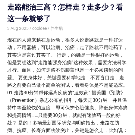
走路能治三高？怎样走？走多少？看
这一条就够了
3 Aug 2025
cooldee
养生酷
现在的人越来越在意运动，很多人说走路就是一种好运
动，不用器械，可以治病、治癌，走了路就不用吃药了，
其实这是言过其实了。 行走，的确是一种很好的运动，
但是要想达到“走路能强身治病”这种效果，需要方法科学
才行。而且，如何走路不伤膝盖也是一个必须谈到的问
题。 要想身体好，关键是要科学地走，不要盲目走，走
路之前要自己做个简单的测试，看看身体是不是能适应。
01.走路30分钟帮你远离疾病的“速效药” 据美国《预防》
（Prevention）杂志公布的指引，每天走30分钟，并且保
持中等至较快的速度，即可保护心脏健康、降低身体疼痛
和提高情绪……只需要30分钟，就能有速效药一般的好
处？ 是的！多项最新国际研究均明确指出，走路在防
病、抗癌、长寿方面功效突出，关键是怎么走，比如说：