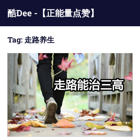
Skip
酷Dee -【正能量点赞】
to
content
没
有
Tag:
走路养生
最
酷
只
有
更
酷