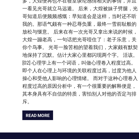
多，大煌便再也不在寝室谈论感情相关的事情，并且
一看见光哥就立马远遁。 后来，大煌被妹子劈腿，光
哥知道后便频频感慨：早知道会是这样，当时还不听
我的。那语气颇有一种忍辱负重，最终一雪前耻般的
放松与惬意。 后来在有一次光哥又拿出来说的时候，
大煌一蹦老高，一句话把光哥噎住了：老子乐意，关
你个鸟事。 光哥一脸苦相的望着我们，大家颇有默契
地保持了沉默。估计大家心里都闪现两个字。 活该。
[02] 心理学上有一个词语，叫做心理卷入程度过高。
即个人在心理上与环境的关联程度过高，过度为他人
操心和受他人影响的心理情绪。 而对于这种心理卷入
程度过高的原因分析中，有一个很重要的解释便是，
其本身具有不自信的特质，害怕别人对他的否定与排
斥。
READ MORE