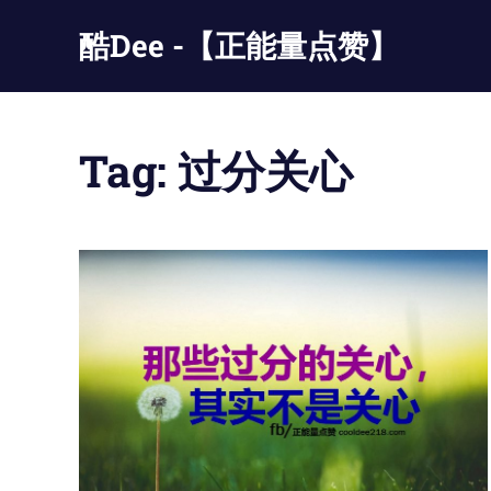
Skip
酷Dee -【正能量点赞】
to
content
没
有
最
Tag:
过分关心
酷
只
有
更
酷