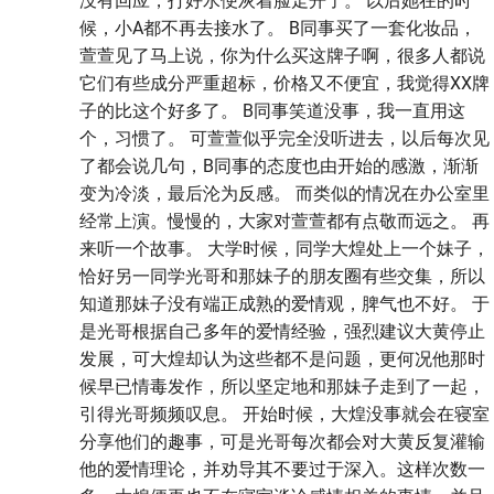
没有回应，打好水便灰着脸走开了。 以后她在的时
候，小A都不再去接水了。 B同事买了一套化妆品，
萱萱见了马上说，你为什么买这牌子啊，很多人都说
它们有些成分严重超标，价格又不便宜，我觉得XX牌
子的比这个好多了。 B同事笑道没事，我一直用这
个，习惯了。 可萱萱似乎完全没听进去，以后每次见
了都会说几句，B同事的态度也由开始的感激，渐渐
变为冷淡，最后沦为反感。 而类似的情况在办公室里
经常上演。慢慢的，大家对萱萱都有点敬而远之。 再
来听一个故事。 大学时候，同学大煌处上一个妹子，
恰好另一同学光哥和那妹子的朋友圈有些交集，所以
知道那妹子没有端正成熟的爱情观，脾气也不好。 于
是光哥根据自己多年的爱情经验，强烈建议大黄停止
发展，可大煌却认为这些都不是问题，更何况他那时
候早已情毒发作，所以坚定地和那妹子走到了一起，
引得光哥频频叹息。 开始时候，大煌没事就会在寝室
分享他们的趣事，可是光哥每次都会对大黄反复灌输
他的爱情理论，并劝导其不要过于深入。这样次数一