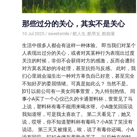
那些过分的关心，其实不是关心
10 Jul 2025
sweetsmile
酷人生
,
酷男女
,
酷能量
生活中很多人都会有这样一种体验。 即当我们对某个
人表现出过分的关心，或者对其某种行为表现出过度
关注的时候，非但不会获得对方的感激，反而会遭到
对方莫名其妙的冷处理，甚至抗拒与反感。 此时，我
们心里就会滋生出一种对方辜负自己好意，甚至完全
不知好歹的委屈情绪。可真是如此么？ 当然不是。
[01] 以前公司有一美女同事萱萱，为人特别热情。 同
事小A买了一个心仪已久的卡通塑料杯，萱萱见了马
上说，塑料杯有毒不能用来喝水呀。小A微笑回应说
我知道呀，可是我太喜欢了。 第二天看见了，她又
说，哎呀，你不知道塑料杯有毒吗？小A笑了笑没有
说话。 第三天又被撞见，唉，说了有毒你还喝。小A