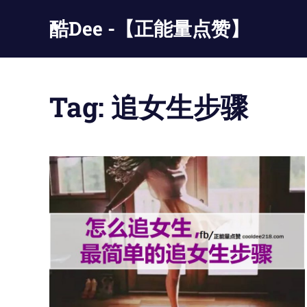
Skip
酷Dee -【正能量点赞】
to
content
没
有
最
Tag:
追女生步骤
酷
只
有
更
酷