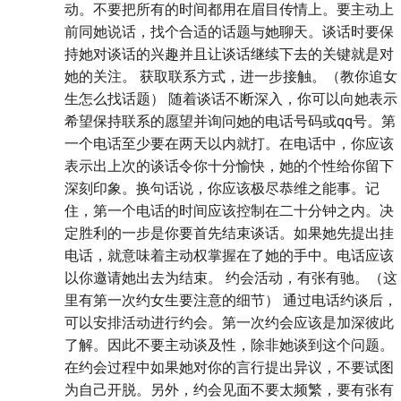
动。不要把所有的时间都用在眉目传情上。要主动上
前同她说话，找个合适的话题与她聊天。谈话时要保
持她对谈话的兴趣并且让谈话继续下去的关键就是对
她的关注。 获取联系方式，进一步接触。（教你追女
生怎么找话题） 随着谈话不断深入，你可以向她表示
希望保持联系的愿望并询问她的电话号码或qq号。第
一个电话至少要在两天以内就打。在电话中，你应该
表示出上次的谈话令你十分愉快，她的个性给你留下
深刻印象。换句话说，你应该极尽恭维之能事。记
住，第一个电话的时间应该控制在二十分钟之内。决
定胜利的一步是你要首先结束谈话。如果她先提出挂
电话，就意味着主动权掌握在了她的手中。电话应该
以你邀请她出去为结束。 约会活动，有张有驰。（这
里有第一次约女生要注意的细节） 通过电话约谈后，
可以安排活动进行约会。第一次约会应该是加深彼此
了解。因此不要主动谈及性，除非她谈到这个问题。
在约会过程中如果她对你的言行提出异议，不要试图
为自己开脱。另外，约会见面不要太频繁，要有张有