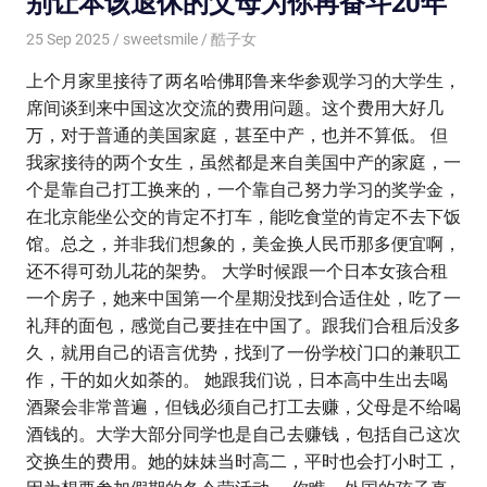
别让本该退休的父母为你再奋斗20年
25 Sep 2025
sweetsmile
酷子女
上个月家里接待了两名哈佛耶鲁来华参观学习的大学生，
席间谈到来中国这次交流的费用问题。这个费用大好几
万，对于普通的美国家庭，甚至中产，也并不算低。 但
我家接待的两个女生，虽然都是来自美国中产的家庭，一
个是靠自己打工换来的，一个靠自己努力学习的奖学金，
在北京能坐公交的肯定不打车，能吃食堂的肯定不去下饭
馆。总之，并非我们想象的，美金换人民币那多便宜啊，
还不得可劲儿花的架势。 大学时候跟一个日本女孩合租
一个房子，她来中国第一个星期没找到合适住处，吃了一
礼拜的面包，感觉自己要挂在中国了。跟我们合租后没多
久，就用自己的语言优势，找到了一份学校门口的兼职工
作，干的如火如荼的。 她跟我们说，日本高中生出去喝
酒聚会非常普遍，但钱必须自己打工去赚，父母是不给喝
酒钱的。大学大部分同学也是自己去赚钱，包括自己这次
交换生的费用。她的妹妹当时高二，平时也会打小时工，