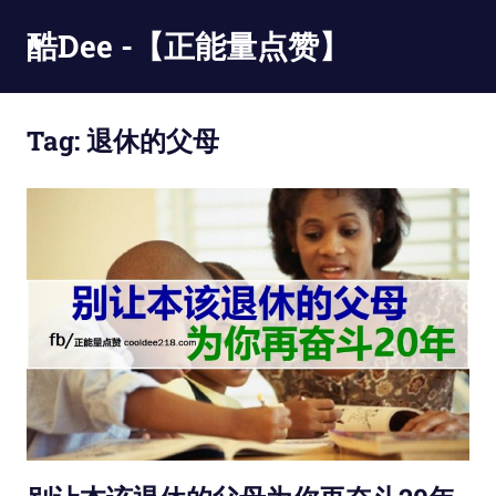
Skip
酷Dee -【正能量点赞】
to
content
没
有
Tag:
退休的父母
最
酷
只
有
更
酷