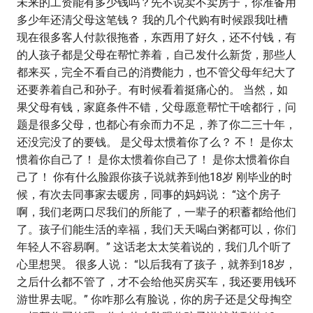
未来的工资能有多少钱吗？先不说卖不卖房子，你准备用
多少年还清父母这笔钱？ 我的几个代购有时候跟我吐槽
现在很多客人付款很拖沓，东西用了好久，还不付钱，有
的人孩子都是父母在帮忙养着，自己发什么新货，那些人
都来买，完全不看自己的消费能力，也不管父母年纪大了
还要养着自己和孙子。有时候看着挺痛心的。 当然，如
果父母有钱，家庭条件不错，父母愿意帮忙干啥都行，问
题是很多父母，也都心有余而力不足，养了你二三十年，
还没完没了的要钱。 是父母太惯着你了么？ 不！ 是你太
惯着你自己了！ 是你太惯着你自己了！ 是你太惯着你自
己了！ 你有什么脸跟你孩子说就养到他18岁 刚毕业的时
候，有次去同事家去暖房，同事的妈妈说： “这个房子
啊，我们老两口尽我们的所能了，一辈子的积蓄都给他们
了。孩子们能生活的幸福，我们天天喝白粥都可以，你们
年轻人不容易啊。” 这话老太太笑着说的，我们几个听了
心里想哭。 很多人说： “以后我有了孩子，就养到18岁，
之后什么都不管了，才不会给他买房买车，我还要用钱环
游世界去呢。” 你咋那么有脸说，你的房子还是父母掏空