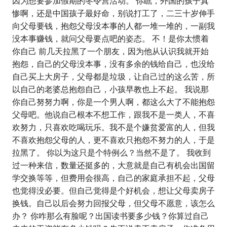
因为想要参加假期的冬令营活动。 你瞧，外国的孩子真
惨啊，还是中国孩子最好命，别说打工了，二三十岁伸手
向父母要钱，抱怨父母没本事的人都一堆一堆的，一副我
没本事赚钱，就问父母要点吧的姿态。 不！是你太惯着
你自己 前几天拉黑了一个朋友，因为他从认识我就开始
抱怨，自己的父母没本事，没有多余的钱给自己，也没给
自己买上大房子，父母都是垃圾，让自己过的这么苦，所
以自己的老婆总抱怨自己，小孩早教也上不起。 我说那
你自己努努力啊，你是一个男人啊，都这么大了不能抱怨
父母吧。他说自己根本不想工作，跟我不是一类人，不喜
欢努力，只喜欢吃喝玩乐。我不是个嫌贫爱富的人，但我
不喜欢抱怨父母的人，更不喜欢只抱怨不努力的人，于是
拉黑了。 你以为这只是个特例么？当然不是了。 我收到
过一种来信，数量还挺多的，大意就是自己有机会出国留
学交换等等，但费用会很高，自己的家庭承担不起，父母
也觉得没必要。但自己觉得是个好机会，想让父母卖房子
换钱。自己以后会努力回报父母，但父母不愿意，该怎么
办？ 你咋那么有脸呢？出国读书要多少钱？你算过自己