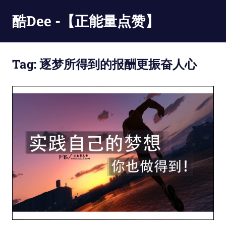
Skip
酷Dee -【正能量点赞】
to
content
没
有
Tag:
逐梦所得到的报酬更振奋人心
最
酷
只
有
更
酷