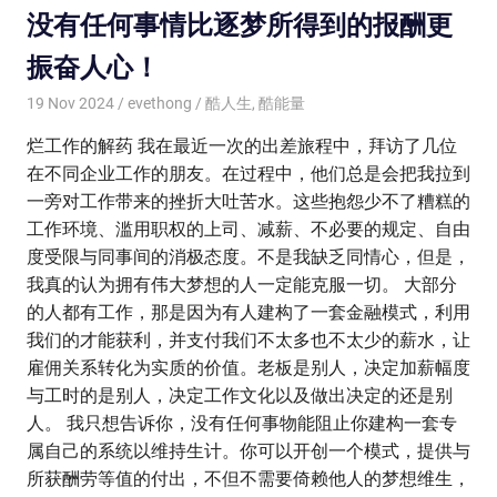
没有任何事情比逐梦所得到的报酬更
振奋人心！
19 Nov 2024
evethong
酷人生
,
酷能量
烂工作的解药 我在最近一次的出差旅程中，拜访了几位
在不同企业工作的朋友。在过程中，他们总是会把我拉到
一旁对工作带来的挫折大吐苦水。这些抱怨少不了糟糕的
工作环境、滥用职权的上司、减薪、不必要的规定、自由
度受限与同事间的消极态度。不是我缺乏同情心，但是，
我真的认为拥有伟大梦想的人一定能克服一切。 大部分
的人都有工作，那是因为有人建构了一套金融模式，利用
我们的才能获利，并支付我们不太多也不太少的薪水，让
雇佣关系转化为实质的价值。老板是别人，决定加薪幅度
与工时的是别人，决定工作文化以及做出决定的还是别
人。 我只想告诉你，没有任何事物能阻止你建构一套专
属自己的系统以维持生计。你可以开创一个模式，提供与
所获酬劳等值的付出，不但不需要倚赖他人的梦想维生，