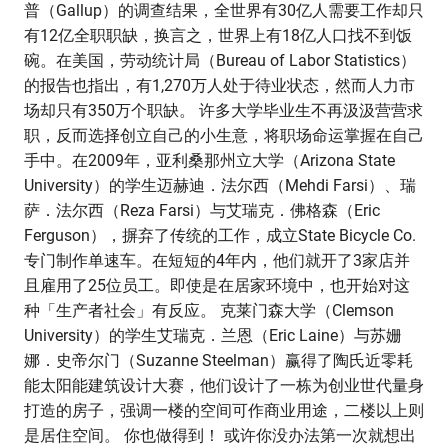
普（Gallup）的调查结果，全世界有30亿人需要工作却只
有12亿全职职缺，换言之，世界上有18亿人口找不到饭
碗。在美国，劳动统计局（Bureau of Labor Statistics）
的报告也指出，有1,270万人处于待业状态，然而人力市
场却只有350万个职缺。 许多大学毕业生不再汲汲营营求
职，反而选择创立自己的小生意，将职场命运掌握在自己
手中。在2009年，亚利桑那州立大学（Arizona State
University）的学生迈赫迪．法尔西（Mehdi Farsi）、瑞
萨．法尔西（Reza Farsi）与艾瑞克．佛格森（Eric
Ferguson），摒弃了传统的工作，成立State Bicycle Co.
专门制作单速车。在短短的4年内，他们就开了3家店并
且雇用了25位员工。即使是在居家环境中，也开始对这
种「生产者社会」有反应。 克莱门森大学（Clemson
University）的学生艾瑞克．兰恩（Eric Laine）与苏姗
娜．史帝尔门（Suzanne Steelman）赢得了陶氏近零耗
能太阳能建筑设计大赛，他们设计了一栋为创业世代量身
打造的房子，强调一楼的空间可作商业用途，二楼以上则
是居住空间。 你也做得到！ 或许你没办法第一次就想出