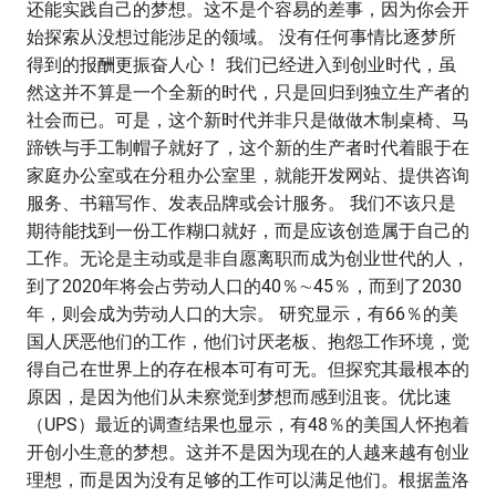
还能实践自己的梦想。这不是个容易的差事，因为你会开
始探索从没想过能涉足的领域。 没有任何事情比逐梦所
得到的报酬更振奋人心！ 我们已经进入到创业时代，虽
然这并不算是一个全新的时代，只是回归到独立生产者的
社会而已。可是，这个新时代并非只是做做木制桌椅、马
蹄铁与手工制帽子就好了，这个新的生产者时代着眼于在
家庭办公室或在分租办公室里，就能开发网站、提供咨询
服务、书籍写作、发表品牌或会计服务。 我们不该只是
期待能找到一份工作糊口就好，而是应该创造属于自己的
工作。无论是主动或是非自愿离职而成为创业世代的人，
到了2020年将会占劳动人口的40％∼45％，而到了2030
年，则会成为劳动人口的大宗。 研究显示，有66％的美
国人厌恶他们的工作，他们讨厌老板、抱怨工作环境，觉
得自己在世界上的存在根本可有可无。但探究其最根本的
原因，是因为他们从未察觉到梦想而感到沮丧。优比速
（UPS）最近的调查结果也显示，有48％的美国人怀抱着
开创小生意的梦想。这并不是因为现在的人越来越有创业
理想，而是因为没有足够的工作可以满足他们。根据盖洛