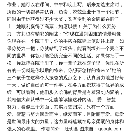
作业，她可以在课间、中午和晚上写。后来竞选主席时，
所做的一切都异常认真、负责，兢兢业业于每一个细节，
同时由于她获得过不少大奖，又有专利的金牌戴在脖子
上，她顺利赢得了高票，如愿以偿！ 关于为什么要努
力，方莉也有精彩的阐述：“你现在遇到困难的情景就像
你现在在一个院子里，你的手搭在院墙上使劲往上爬，如
果你努力一把，你就站到了墙头，能看到墙外一个完全不
同的世界，你就可能经历完全不同的生活。如果你把手一
松，你就摔在院子里了，你一辈子就在院子里，你现在所
有的一切就是你以后的将来。你想要怎样的将来？”她的
三个孩子在这样令人振奋的观点之下，认真努力地过好每
一天，做好自己的每一件事，在各方面都获得了优异的成
绩，可以看到，他们步入哈佛的背后是有着深刻内涵的，
我相信大家从书中一定能够读懂这种内涵。 爱、智慧、
努力，看似三个方面，其实万变归宗，只有一个方面——
爱。智慧与努力因爱而生，缘爱而茁，且附丽于爱。母爱
是世间最伟大的力量，这力量就蕴藏在母亲柔弱的身体和
强大的心灵里。 作者简介：汪玥含 图来自：google.com