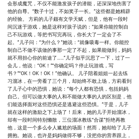
会形成魔咒，不仅不能激发孩子的潜能，还深深地伤害了
他的自尊。“数子十过，不如奖子一长。”这些都是她精辟
的经验。 方莉的儿子颇有文学天赋，但是，他有一段时
间沉迷于游戏，她是这样对孩子说的：“如果你能控制自
己不玩游戏，等把书写完再玩，你长大了一定会了不
起。”儿子问：“为什么？”她说：“就像吸毒一样。你能控
制自己不做不该做的事那一定了不起，如果能做到，妈妈
就不用担心你的前途了……”儿子似乎沉思了一下，过了一
会儿，他说：“OK！”“你确定吗？停止玩游戏，写
书？”“OK！OK！OK！”他确认。 儿子陪着姐姐一起去练
习溜冰，在一旁看了三个月，却始终不敢上场，方莉看到
了儿子心中的恐惧，她说：“每个人都有恐惧，包括妈妈
自己。但可以做大事的人和不能做大事的人的区别是，他
们能选择面对这些恐惧还是逃避这些恐惧。”于是，儿子
就在这样的激励之下上场了！后来，她的儿子开始溜冰，
却有一段时间特别懒散，三位溜冰教练“合谋”拒绝再教
他，这是一个多么令人尴尬的场面！然而，她却给了儿子
拥抱。她说，也许是妈妈做得不够，没把你的营养跟上，