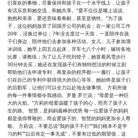
们喜欢的事物，尽量保持和孩子在一个水平线上，让孩子
有话乐意和她交流，和她共享。“爱不仅仅是嘴上说说、
抱抱和亲亲，爱还意味着奉献，甚至是牺牲。”为了孩
子，这位妈妈放弃了回国开公司的机会；在一家公司工作
20年，没换过单位；7年没去度过一天假，一直陪伴在孩
子们身边，陪伴他们去参加各种活动。女儿、儿子参加溜
冰训练，她早上四五点起床，开车七八个小时，辗转各地
比赛，请教练；为了让儿子吃到饺子，她冒着风雪步行
30分钟去买；她还在发现孩子们有独特想法的时候立刻
帮助他们去申请专利，再复杂的程序都一一履行，让孩子
们在自己的专利中获得强大的信心等等。她始终是孩子们
的后勤军，让他们可以全力以赴地去做事情。 方莉所做
的每一件事情都令我感动。罗曼·罗兰说：“母爱是一种巨
大的火焰。”方莉的母爱温暖了孩子的心，照亮了孩子人
生的路。 智慧，是妈妈最棒的优势 每一位爱孩子的妈妈
都是值得尊敬的，而会爱孩子的、智慧的妈妈更加令人尊
敬。 方莉说，不要总说“我的孩子不行”“我们根本不是学
习的料”“以后肯定一事无成”，不要有过低的期望值，这