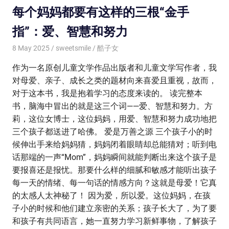
每个妈妈都要有这样的三根“金手
指”：爱、智慧和努力
8 May 2025
sweetsmile
酷子女
作为一名原创儿童文学作品出版者和儿童文学写作者，我
对母爱、亲子、成长之类的题材向来喜爱且重视，故而，
对于这本书，我是抱着学习的态度来读的。 读完整本
书，脑海中冒出的就是这三个词——爱、智慧和努力。方
莉，这位女博士，这位妈妈，用爱、智慧和努力成功地把
三个孩子都送进了哈佛。 爱是万善之源 三个孩子小的时
候伸出手来给妈妈猜，妈妈闭着眼睛却总能猜对；听到电
话那端的一声“Mom”，妈妈瞬间就能判断出来这个孩子是
要报喜还是报忧。那要什么样的细腻和敏感才能听出孩子
每一天的情绪、每一句话的情感方向？这就是母爱！它真
的太感人太神秘了！ 因为爱，所以爱。这位妈妈，在孩
子小的时候和他们建立亲密的关系；孩子长大了，为了要
和孩子有共同语言，她一直努力学习新鲜事物，了解孩子