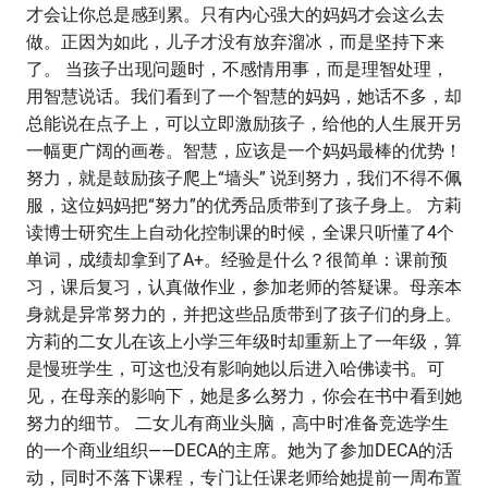
才会让你总是感到累。只有内心强大的妈妈才会这么去
做。正因为如此，儿子才没有放弃溜冰，而是坚持下来
了。 当孩子出现问题时，不感情用事，而是理智处理，
用智慧说话。我们看到了一个智慧的妈妈，她话不多，却
总能说在点子上，可以立即激励孩子，给他的人生展开另
一幅更广阔的画卷。智慧，应该是一个妈妈最棒的优势！
努力，就是鼓励孩子爬上“墙头” 说到努力，我们不得不佩
服，这位妈妈把“努力”的优秀品质带到了孩子身上。 方莉
读博士研究生上自动化控制课的时候，全课只听懂了4个
单词，成绩却拿到了A+。经验是什么？很简单：课前预
习，课后复习，认真做作业，参加老师的答疑课。母亲本
身就是异常努力的，并把这些品质带到了孩子们的身上。
方莉的二女儿在该上小学三年级时却重新上了一年级，算
是慢班学生，可这也没有影响她以后进入哈佛读书。可
见，在母亲的影响下，她是多么努力，你会在书中看到她
努力的细节。 二女儿有商业头脑，高中时准备竞选学生
的一个商业组织——DECA的主席。她为了参加DECA的活
动，同时不落下课程，专门让任课老师给她提前一周布置