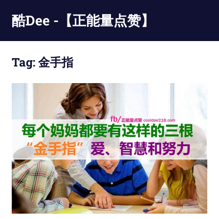
Skip
酷Dee -【正能量点赞】
to
content
没
有
Tag:
金手指
最
酷
只
有
更
酷