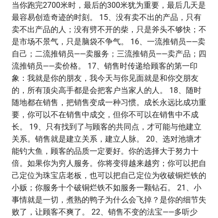
当你跑完2700米时，最后的300米犹为重要，最后几天是
最容易创造奇迹的时刻。 15、没有卖不出的产品，只有
卖不出产品的人；没有劈不开的柴，只是斧头不够快；不
是市场不景气，只是脑袋不争气。 16、一流推销员——卖
自己；二流推销员——卖服务；三流推销员——卖产品；四
流推销员——卖价格。 17、销售时传递给顾客的第一印
象：我就是你的朋友，我今天与你见面就是和你交朋友
的，所有顶尖高手都是会把客户当家人的人。 18、随时
随地都在销售，把销售变成一种习惯。成长永远比成功重
要，你可以不在销售中成交，但你不可以在销售中不成
长。 19、只有找到了与顾客的共同点，才可能与他建立
关系。销售就是建立关系，建立人脉。 20、选对池塘才
能钓大鱼，顾客的品质一定要好。你的选择大于努力十
倍。如果你为穷人服务。你将变得越来越穷；你可以把自
己定位为珠宝店老板，也可以把自己定位为收破铜烂铁的
小贩；你服务十个破铜烂铁不如服务一颗钻石。 21、小
事情就是一切，煮熟的鸭子为什么会飞掉？是你的细节失
败了，让顾客不爽了。 22、销售不变的法宝——多听少