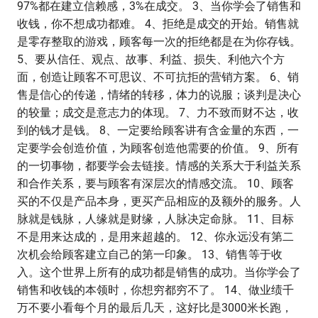
97%都在建立信赖感，3%在成交。 3、当你学会了销售和
收钱，你不想成功都难。 4、拒绝是成交的开始。销售就
是零存整取的游戏，顾客每一次的拒绝都是在为你存钱。
5、要从信任、观点、故事、利益、损失、利他六个方
面，创造让顾客不可思议、不可抗拒的营销方案。 6、销
售是信心的传递，情绪的转移，体力的说服；谈判是决心
的较量；成交是意志力的体现。 7、力不致而财不达，收
到的钱才是钱。 8、一定要给顾客讲有含金量的东西，一
定要学会创造价值，为顾客创造他需要的价值。 9、所有
的一切事物，都要学会去链接。情感的关系大于利益关系
和合作关系，要与顾客有深层次的情感交流。 10、顾客
买的不仅是产品本身，更买产品相应的及额外的服务。人
脉就是钱脉，人缘就是财缘，人脉决定命脉。 11、目标
不是用来达成的，是用来超越的。 12、你永远没有第二
次机会给顾客建立自己的第一印象。 13、销售等于收
入。这个世界上所有的成功都是销售的成功。当你学会了
销售和收钱的本领时，你想穷都穷不了。 14、做业绩千
万不要小看每个月的最后几天，这好比是3000米长跑，