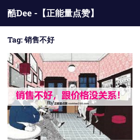
Skip
酷Dee -【正能量点赞】
to
content
没
有
Tag:
销售不好
最
酷
只
有
更
酷