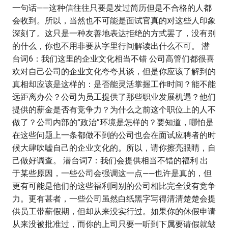
一句话——这种信往往只要是发过简历但是不合格的人都
会收到。所以，当然也不可能是面试官真的对这些人印象
深刻了。这只是一种友善地表达拒绝的方式罢了，没有别
的什么，你也不用非要从字里行间解读出什么不可。 潜
台词6：我们这里的企业文化相当不错 公司高管们都很喜
欢对自己公司的企业文化夸夸其谈，但是你应该了解到的
真相却应该是这样的：是否能灵活掌握工作时间？能不能
远距离办公？公司为员工提供了那些职业发展机遇？他们
提供的薪金是否有竞争力？为什么之前这个职位上的人不
做了？公司内部的“政治”环境是怎样的？要知道，哪怕是
在这些问题上一条都做不到的公司也会在面试应聘者的时
候大肆吹嘘自己的企业文化的。所以，请你擦亮眼睛，自
己做好调查。 潜台词7：我们会提供相当不错的福利 出
于某些原因，一些公司会强调这一点——也许是真的，但
更有可能是他们的这些福利同别的公司相比完全没有竞争
力。更有甚者，一些公司虽然白纸黑字写得清清楚楚会提
供员工带薪假期，但却从来没实行过。如果你的休假申请
从来没被批准过，而你的上司只要一听到下属要请假就皱