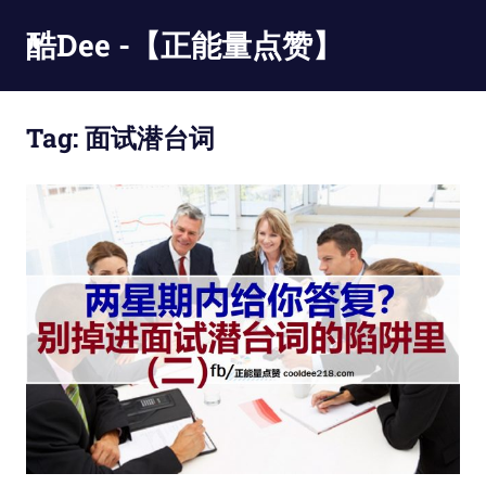
Skip
酷Dee -【正能量点赞】
to
content
没
有
Tag:
面试潜台词
最
酷
只
有
更
酷