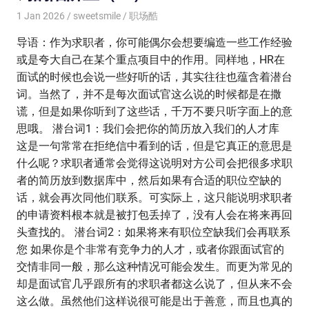
1 Jan 2026
sweetsmile
职场酷
导语：作为求职者，你可能偶尔会想要编造一些工作经验
或是夸大自己在某个重点项目中的作用。同样地，HR在
面试的时候也会说一些好听的话，其实往往也蕴含着潜台
词。当然了，并不是每次面试官这么说的时候都是在撒
谎，但是如果你听到了这些话，千万不要只听字面上的意
思哦。 潜台词1：我们会把你的简历放入我们的人才库
这是一句常常在拒绝信中看到的话，但是它真正的意思是
什么呢？求职者通常会觉得这说明对方公司会把很多求职
者的简历放到数据库中，然后如果有合适的职位空缺的
话，就会再次同他们联系。可实际上，这只能说明求职者
的申请资料根本就是被打包丢掉了，没有人会在将来再回
头查找的。 潜台词2：如果将来有职位空缺我们会再联系
您 如果你是个非常有竞争力的人才，或者你跟面试官的
交情非同一般，那么这种情况可能会发生。而更为常见的
却是面试官几乎跟所有的求职者都这么说了，但从来不会
这么做。虽然他们这样说很可能是出于善意，而且也真的