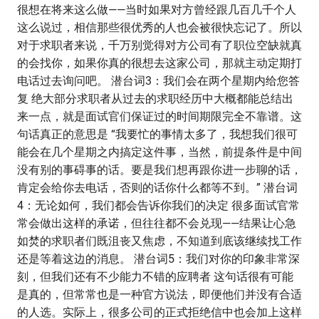
很想在将来这么做——当时如果对方曾经跟几百几千个人
这么说过，相信那些很优秀的人也会被很快忘记了。所以
对于求职者来说，千万别觉得对方公司有了职位空缺就真
的会找你，如果你真的很想去这家公司，那就主动定期打
电话过去询问吧。 潜台词3：我们会在两个星期内给您答
复 绝大部分求职者从过去的求职经历中大概都能总结出
来一点，就是面试官们保证过的时间期限完全不靠谱。这
句话真正的意思是 “我要忙的事情太多了，我想我们很可
能会在几个星期之内搞定这件事，当然，前提条件是中间
没有别的事碍事的话。要是我们想再跟你进一步聊的话，
肯定会给你去电话，否则的话你什么都等不到。” 潜台词
4：无论如何，我们都会告诉你我们的决定 很多面试官常
常会做出这样的承诺，但往往都不会兑现——结果让心急
如焚的求职者们既沮丧又焦虑，不知道到底该继续找工作
还是等着这边的消息。 潜台词5：我们对你的印象非常深
刻，但我们还有不少能力不错的应聘者 这句话很有可能
是真的，但常常也是一种官方说法，即便他们并没有合适
的人选。实际上，很多公司的正式拒绝信中也会加上这样