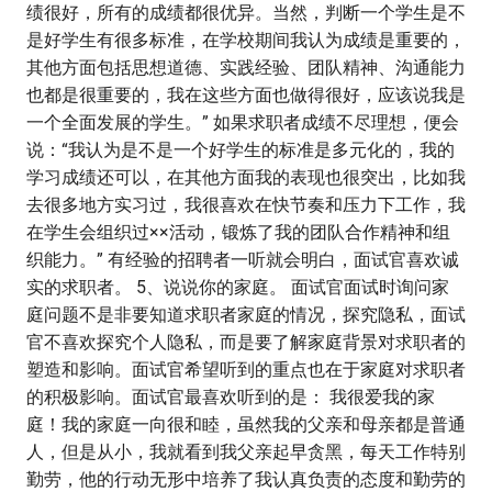
绩很好，所有的成绩都很优异。当然，判断一个学生是不
是好学生有很多标准，在学校期间我认为成绩是重要的，
其他方面包括思想道德、实践经验、团队精神、沟通能力
也都是很重要的，我在这些方面也做得很好，应该说我是
一个全面发展的学生。” 如果求职者成绩不尽理想，便会
说：“我认为是不是一个好学生的标准是多元化的，我的
学习成绩还可以，在其他方面我的表现也很突出，比如我
去很多地方实习过，我很喜欢在快节奏和压力下工作，我
在学生会组织过××活动，锻炼了我的团队合作精神和组
织能力。” 有经验的招聘者一听就会明白，面试官喜欢诚
实的求职者。 5、说说你的家庭。 面试官面试时询问家
庭问题不是非要知道求职者家庭的情况，探究隐私，面试
官不喜欢探究个人隐私，而是要了解家庭背景对求职者的
塑造和影响。面试官希望听到的重点也在于家庭对求职者
的积极影响。面试官最喜欢听到的是： 我很爱我的家
庭！我的家庭一向很和睦，虽然我的父亲和母亲都是普通
人，但是从小，我就看到我父亲起早贪黑，每天工作特别
勤劳，他的行动无形中培养了我认真负责的态度和勤劳的