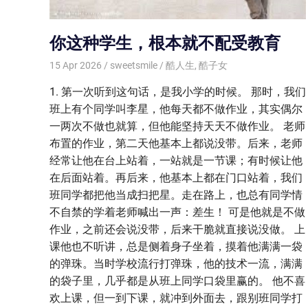
你这种学生，根本就不配受教育
15 Apr 2026
sweetsmile
酷人生
,
酷子女
1. 第一次听到这句话，是我小学的时候。 那时，我们
班上有个同学叫李星，他每天都不做作业，其实偶尔
一两次不做也就算，但他能坚持天天不做作业。 老师
布置的作业，第二天他基本上都说没带。后来，老师
经常让他在台上站着，一站就是一节课；有时候让他
在后面站着。再后来，他基本上都在门口站着，我们
班同学都把他当成扫把星。走在路上，也总有同学情
不自禁的学着老师喊出一声：差生！ 可是他就是不做
作业，之前还会说没带，后来干脆就直接说没做。 上
课他也不听讲，总是侧着身子坐着，摸着他满满一袋
的弹珠。当时学校流行打弹珠，他的技术一流，满满
的袋子里，几乎都是从班上同学口袋里赢的。 他不喜
欢上课，但一到下课，就冲到外面去，跟别班同学打