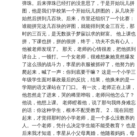
弹珠。后来弹珠已经打的没意思了，于是开始玩儿拼
图，他是我们学校第一个开始玩儿拼图的，从几块开
始然后拼到几百块。后来，市里还组织了一个比赛：
谁能拼完这几百块的评图，就能得到奖金三百元，那
时的三百元，是无数孩子梦寐以求的财富。 他上课也
拼，下课也拼，拼的很拼，终于，功夫不负有心人，
他被老师发现了。 那天，老师的心情很差，把他抓到
讲台上，一顿打。一个女老师，很难想象她竟然爆发
了这么强的战斗力，李星的衣服被抓碎了，他努力的
爬起来，喊了一声：你到底要干嘛？ 这是一个小学三
年级学生面对暴政最后的反抗，结果，他换来的是一
学期的语文课站在了门口。 有一次，老师正在上课，
他忽然走了进来，哭的稀里哗啦，老师问他怎么了？
他说，他想上课。 老师瞪着他，说了那句我终身难忘
的话：你这种学生，根本不配受教育。 2．现在回想
起来，才觉得那时的小学老师，是一个多么没教养的
人。一个老师，凭什么决定学生能不能受教育？ 也是
后来我才知道，李星从小父母离婚，他随着妈妈，母