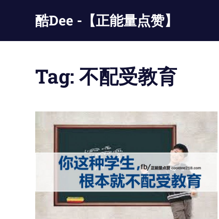
Skip
酷Dee -【正能量点赞】
to
content
没
有
最
Tag:
不配受教育
酷
只
有
更
酷