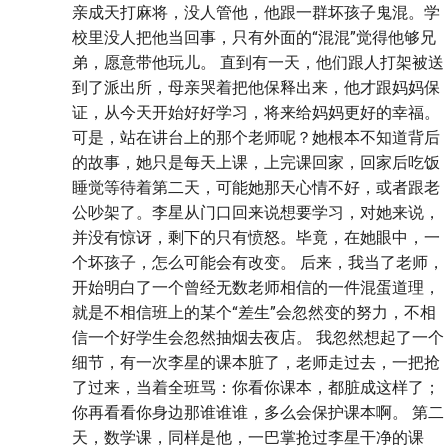
亲成天打麻将，没人管他，他跟一群坏孩子鬼混。学
校里没人把他当回事，只有外面的“混混”觉得他够兄
弟，愿意带他玩儿。 直到有一天，他们跟人打架被送
到了派出所，母亲哭着把他保释出来，他才跟妈妈保
证，从今天开始好好学习，将来给妈妈更好的幸福。
可是，站在讲台上的那个老师呢？她根本不知道背后
的故事，她只是每天上课，上完课回家，回家后吃饭
睡觉等待着第二天，可能她那天心情不好，或者跟老
公吵架了。李星从门口回来说想要学习，对她来说，
并没有惊讶，剩下的只有愤怒。毕竟，在她眼中，一
个坏孩子，怎么可能会有改变。 后来，我当了老师，
开始明白了一个曾经无数老师相信的一件混蛋道理，
就是不相信班上的某个“差生”会忽然变的努力，不相
信一个好学生会忽然抽烟去夜店。 我忽然想起了一个
细节，有一次李星的课本脏了，老师走过去，一把抢
了过来，当着全班骂：你看你课本，都脏成这样了；
你再看看你身边那谁谁谁，多么会保护课本啊。 第二
天，数学课，同样是他，一巴掌抢过李星干净的课