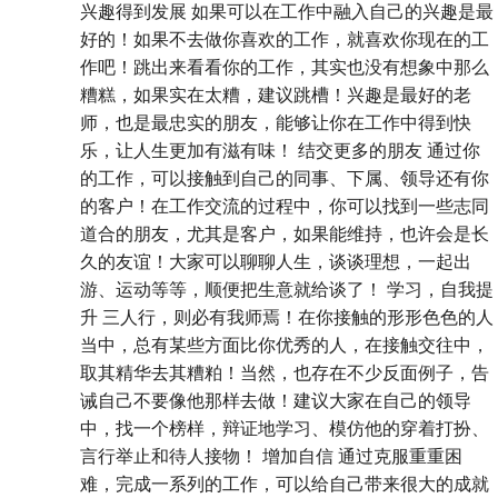
兴趣得到发展 如果可以在工作中融入自己的兴趣是最
好的！如果不去做你喜欢的工作，就喜欢你现在的工
作吧！跳出来看看你的工作，其实也没有想象中那么
糟糕，如果实在太糟，建议跳槽！兴趣是最好的老
师，也是最忠实的朋友，能够让你在工作中得到快
乐，让人生更加有滋有味！ 结交更多的朋友 通过你
的工作，可以接触到自己的同事、下属、领导还有你
的客户！在工作交流的过程中，你可以找到一些志同
道合的朋友，尤其是客户，如果能维持，也许会是长
久的友谊！大家可以聊聊人生，谈谈理想，一起出
游、运动等等，顺便把生意就给谈了！ 学习，自我提
升 三人行，则必有我师焉！在你接触的形形色色的人
当中，总有某些方面比你优秀的人，在接触交往中，
取其精华去其糟粕！当然，也存在不少反面例子，告
诫自己不要像他那样去做！建议大家在自己的领导
中，找一个榜样，辩证地学习、模仿他的穿着打扮、
言行举止和待人接物！ 增加自信 通过克服重重困
难，完成一系列的工作，可以给自己带来很大的成就