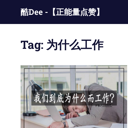
Skip
酷Dee -【正能量点赞】
to
content
没
有
最
Tag:
为什么工作
酷
只
有
更
酷