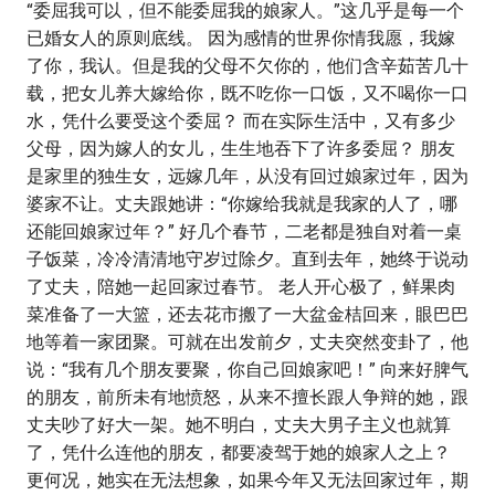
“委屈我可以，但不能委屈我的娘家人。”这几乎是每一个
已婚女人的原则底线。 因为感情的世界你情我愿，我嫁
了你，我认。但是我的父母不欠你的，他们含辛茹苦几十
载，把女儿养大嫁给你，既不吃你一口饭，又不喝你一口
水，凭什么要受这个委屈？ 而在实际生活中，又有多少
父母，因为嫁人的女儿，生生地吞下了许多委屈？ 朋友
是家里的独生女，远嫁几年，从没有回过娘家过年，因为
婆家不让。丈夫跟她讲：“你嫁给我就是我家的人了，哪
还能回娘家过年？” 好几个春节，二老都是独自对着一桌
子饭菜，冷冷清清地守岁过除夕。直到去年，她终于说动
了丈夫，陪她一起回家过春节。 老人开心极了，鲜果肉
菜准备了一大篮，还去花市搬了一大盆金桔回来，眼巴巴
地等着一家团聚。可就在出发前夕，丈夫突然变卦了，他
说：“我有几个朋友要聚，你自己回娘家吧！” 向来好脾气
的朋友，前所未有地愤怒，从来不擅长跟人争辩的她，跟
丈夫吵了好大一架。她不明白，丈夫大男子主义也就算
了，凭什么连他的朋友，都要凌驾于她的娘家人之上？
更何况，她实在无法想象，如果今年又无法回家过年，期