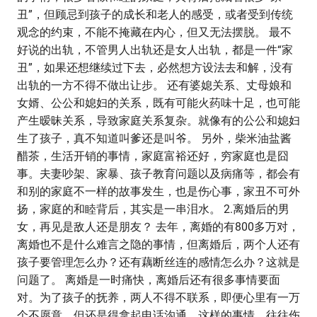
丑”，但顾忌到孩子的成长和老人的感受，或者受到传统
观念的约束，不能不掩藏在内心，但又无法摆脱。 最不
好说的出轨，不管男人出轨还是女人出轨，都是一件“家
丑”，如果还想继续过下去，必然想方设法去和解，没有
出轨的一方不得不做出让步。 还有婆媳关系、丈母娘和
女婿、公公和媳妇的关系，既有可能火药味十足，也可能
产生暧昧关系，导致家庭关系复杂。就像有的公公和媳妇
生了孩子，真不知道叫爹还是叫爷。 另外，柴米油盐酱
醋茶，生活开销的事情，家庭富裕还好，穷家庭也是囧
事。夫妻吵架、家暴、孩子教育问题以及病痛等，都会有
和别的家庭不一样的故事发生，也是伤心事，家丑不可外
扬，家庭的和睦背后，其实是一串泪水。 2.离婚后的男
女，再见是敌人还是朋友？ 去年，离婚的有800多万对，
离婚也不是什么难言之隐的事情，但离婚后，两个人还有
孩子要管理怎么办？还有藕断丝连的感情怎么办？这就是
问题了。 离婚是一时痛快，离婚后还有很多事情要面
对。为了孩子的抚养，两人不得不联系，即便心里有一万
个不愿意，但还是得拿起电话沟通。这样的事情，往往伤