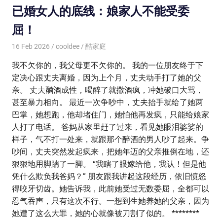
已婚女人的底线：娘家人不能受委
屈！
16 Feb 2026
cooldee
酷家庭
我不欠你的，我父母更不欠你的。 我的一位朋友终于下
定决心跟丈夫离婚，因为上个月，丈夫动手打了她的父
亲。 丈夫酗酒成性，喝醉了就撒酒疯，冲她破口大骂，
甚至暴力相向。 最近一次争吵中，丈夫抬手就给了她两
巴掌，她想跑，他却堵住门，她怕他再发疯，只能给娘家
人打了电话。 爸妈从家里赶了过来，看见她眼泪婆娑的
样子，气不打一处来，就跟那个醉酒的男人吵了起来。争
吵间，丈夫突然发起疯来，把她年迈的父亲推倒在地，还
狠狠地用脚踹了一脚。 “我瞎了眼嫁给他，我认！但是他
凭什么欺负我爸妈？” 朋友跟我讲起这段经历，依旧愤怒
得咬牙切齿。她告诉我，此前她受过无数委屈，全都可以
忍气吞声，只有这次不行。一想到生她养她的父亲，因为
她遭了这么大罪，她的心就像被刀割了似的。 ********