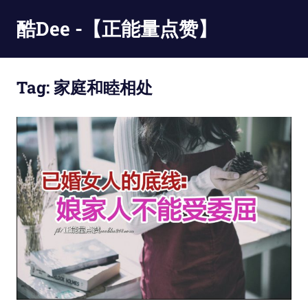
Skip
酷Dee -【正能量点赞】
to
content
没
有
Tag:
家庭和睦相处
最
酷
只
有
更
酷