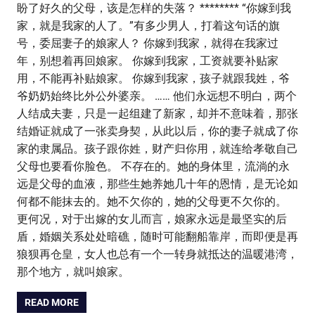
盼了好久的父母，该是怎样的失落？ ******** “你嫁到我
家，就是我家的人了。”有多少男人，打着这句话的旗
号，委屈妻子的娘家人？ 你嫁到我家，就得在我家过
年，别想着再回娘家。 你嫁到我家，工资就要补贴家
用，不能再补贴娘家。 你嫁到我家，孩子就跟我姓，爷
爷奶奶始终比外公外婆亲。 …… 他们永远想不明白，两个
人结成夫妻，只是一起组建了新家，却并不意味着，那张
结婚证就成了一张卖身契，从此以后，你的妻子就成了你
家的隶属品。孩子跟你姓，财产归你用，就连给孝敬自己
父母也要看你脸色。 不存在的。她的身体里，流淌的永
远是父母的血液，那些生她养她几十年的恩情，是无论如
何都不能抹去的。她不欠你的，她的父母更不欠你的。
更何况，对于出嫁的女儿而言，娘家永远是最坚实的后
盾，婚姻关系处处暗礁，随时可能翻船靠岸，而即便是再
狼狈再仓皇，女人也总有一个一转身就抵达的温暖港湾，
那个地方，就叫娘家。
READ MORE