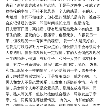
害到了新的家庭或者新的恋情。于是乎这件事，变成了遮
遮掩掩的事情，不得不顾忌另一个人的感受。 有的人，
离婚后，老死不相往来，但心里的阴影总是有的，谁都不
会忘记曾经的故事，即便时间很长之后，也是淡化。 一
日夫妻百日恩，离婚后，哪有恩情荡然无存？有的是一张
陌生的脸、坚硬的心，很痛苦，也很无奈。 3.很爱另一
半，但发现另一半有惊天的秘密。 爱一个人是美好的，
恋爱是可以包容对方一切缺点的，但爱情并不会导致两个
人都透明。但爱情发展到一定程度，有的人会偶然发现另
一半的秘密，例如：有私生子、和另一人异性朋友扯不
清、有过一段婚姻等。最后行成一道门槛，堵心。 发现
和自己愿望不一样的情况，但还爱着另一半，离开舍不
得，继续爱着感觉闹心，于是集腋成裘，成为心病。 4.
男人和女人不是恋爱关系，但发生了龌蹉的事情。 有时
候，男女两个人并不是恋爱关系，是朋友或者同事、同
学、熟人等关系，但彼此接触机会很多，导致发生了亲
亲、性、同房居住等龌蹉情况。 有的人，有和睦的家
庭，但因为一次出差或者旅游，遇到很熟悉的异性，忍不