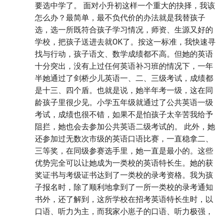
要选中学了。 面对小升初这样一个重大的抉择，我该
怎么办？最简单，最不负代价的办法就是我替孩子
选，选一所既符合孩子学习情况，师资、生源又好的
学校，把孩子送进去就OK了。按这一标准，我快速寻
找与行动，孩子语文、数学成绩都不高。但她的英语
十分突出，没有上过任何英语补习班的情况下，一年
半她通过了剑桥少儿英语一、二、三级考试，成绩都
是十三、四个盾。也就是说，她半年考一级，这在同
龄孩子里很少见。小学五年级就通过了公共英语一级
考试，成绩也很不错，如果不是怕孩子太辛苦我给予
阻拦，她也会去参加公共英语二级考试的。 此外，她
还参加过无数次市级的英语口语比赛，一直稳拿二、
三等奖，在同级参赛选手里，她一直是最小的。这些
优势完全可以让她成为一类校的英语特长生。她的获
奖证书与考级证书达到了一类校的录考资格。我为孩
子报名时，除了顺利地拿到了一所一类校的录考通知
书外，还了解到，这所学校在招考英语特长生时，以
口语、听力为主，而我家小崽子的口语、听力极强，