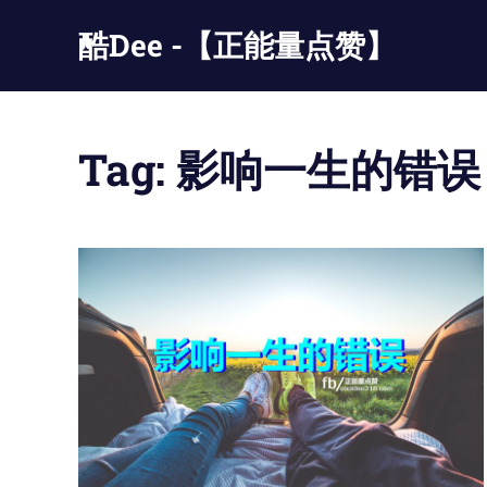
Skip
酷Dee -【正能量点赞】
to
content
没
有
最
Tag:
影响一生的错误
酷
只
有
更
酷