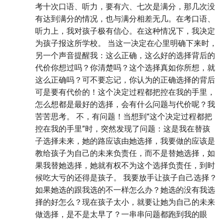
考十次口语、听力，要有六、七次是满分，那几次没
有达到满分的情况，也与满分相差无几。在考口语、
听力上，我对孩子极有信心。在这种情况下，我决定
为孩子报这所学校。 当这一决定在心里明确下来时，
另一个声音提醒我：这么正确，这么好的选择背后的
代价你想过吗？你清楚吗？这个选择真如你所想，就
这么正确吗？可不要忘记，你认为的正确选择的背后
可是要有代价的！这个决定过程都把控在我的手里，
怎么想都是最好的选择，会有什么问题与代价呢？我
苦苦思考。 不，有问题！当想到“这个决定过程都把
控在我的手里”时，突然发现了问题：这是我在替孩
子选择未来，她的路应该由她选择，我要做的应该是
教给孩子为自己的未来负责任，而不是替她选择，如
果我替她选择，她就有权不为这个选择负责任，到时
候吃大亏的还得是孩子。 我要放手让孩子自己选择？
如果她选的跟我选的不一样怎么办？她选的没有我选
择的好怎么？现在孩子太小，就要让她为自己的未来
做选择，是不是太早了？一串串问题都跑到我的眼