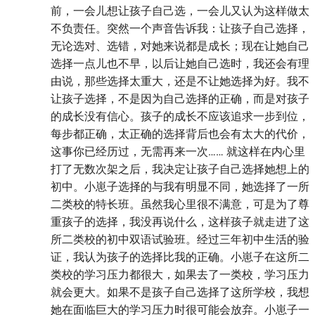
前，一会儿想让孩子自己选，一会儿又认为这样做太
不负责任。突然一个声音告诉我：让孩子自己选择，
无论选对、选错，对她来说都是成长；现在让她自己
选择一点儿也不早，以后让她自己选时，我还会有理
由说，那些选择太重大，还是不让她选择为好。我不
让孩子选择，不是因为自己选择的正确，而是对孩子
的成长没有信心。孩子的成长不应该追求一步到位，
每步都正确，太正确的选择背后也会有太大的代价，
这事你已经历过，无需再来一次…… 就这样在内心里
打了无数次架之后，我决定让孩子自己选择她想上的
初中。小崽子选择的与我有明显不同，她选择了一所
二类校的特长班。虽然我心里很不满意，可是为了尊
重孩子的选择，我没再说什么，这样孩子就走进了这
所二类校的初中双语试验班。经过三年初中生活的验
证，我认为孩子的选择比我的正确。小崽子在这所二
类校的学习压力都很大，如果去了一类校，学习压力
就会更大。如果不是孩子自己选择了这所学校，我想
她在面临巨大的学习压力时很可能会放弃。小崽子一