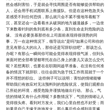
然会感到害怕，于是就会寻找周围是否有能够提供帮助的
人，还会用手机试图联系上救援队。但是在这种危急关头
若感受不到任何恐惧，那么就只会不紧不慢地等着船下
沉，甚至还会一边看着水从破洞的地方越漫越多，一边坐
下来数着钓到的鱼到底有多少条，直到生命走到危险的边
缘。 没有必要羡慕那些在上司面前表现得很强势的同
事，万一在这种情况下，领导说出“是吗?如果公司和你的
意见有那么大的出入，那你还是写辞职信吧”，那该怎么
办呢？有那么一瞬间你可能会觉得表现得很气派，但到头
来面对把全部希望都寄托在自己身上的妻儿又该怎么交代
呢？若想离职，也要在在职期间趁早准备。在没有任何准
备的情况下就辞职，往往会因为急于找工作而屈就于一个
并不理想的职位。 这些例子可以说明：害怕的情绪能够
帮助我们有效应对无法预料到的危险状况，使我们观察自
己所处的环境，感受危险并谨慎地做出行动。 那么，气
愤的情绪又有什么作用呢？多数情况下，气愤的情绪让人
觉得很头疼。看到对方发火，我们心里自然也不好受；而
如果是自己无缘无故地发火，那么事后也会感到非常尴