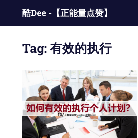
Skip
酷Dee -【正能量点赞】
to
content
没
有
最
Tag:
有效的执行
酷
只
有
更
酷