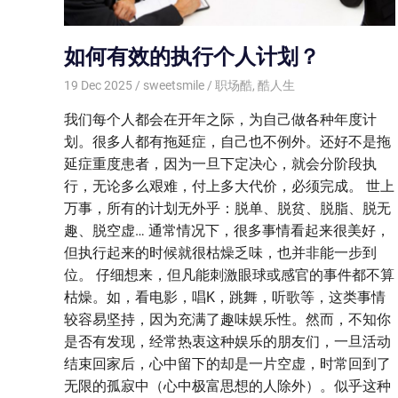
如何有效的执行个人计划？
19 Dec 2025
sweetsmile
职场酷
,
酷人生
我们每个人都会在开年之际，为自己做各种年度计
划。很多人都有拖延症，自己也不例外。还好不是拖
延症重度患者，因为一旦下定决心，就会分阶段执
行，无论多么艰难，付上多大代价，必须完成。 世上
万事，所有的计划无外乎：脱单、脱贫、脱脂、脱无
趣、脱空虚… 通常情况下，很多事情看起来很美好，
但执行起来的时候就很枯燥乏味，也并非能一步到
位。 仔细想来，但凡能刺激眼球或感官的事件都不算
枯燥。如，看电影，唱K，跳舞，听歌等，这类事情
较容易坚持，因为充满了趣味娱乐性。然而，不知你
是否有发现，经常热衷这种娱乐的朋友们，一旦活动
结束回家后，心中留下的却是一片空虚，时常回到了
无限的孤寂中（心中极富思想的人除外）。似乎这种