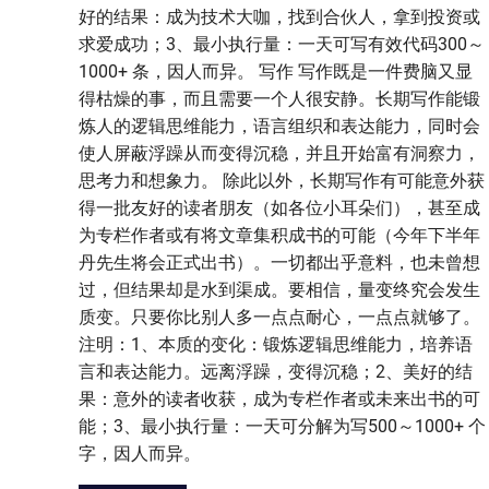
好的结果：成为技术大咖，找到合伙人，拿到投资或
求爱成功；3、最小执行量：一天可写有效代码300～
1000+ 条，因人而异。 写作 写作既是一件费脑又显
得枯燥的事，而且需要一个人很安静。长期写作能锻
炼人的逻辑思维能力，语言组织和表达能力，同时会
使人屏蔽浮躁从而变得沉稳，并且开始富有洞察力，
思考力和想象力。 除此以外，长期写作有可能意外获
得一批友好的读者朋友（如各位小耳朵们），甚至成
为专栏作者或有将文章集积成书的可能（今年下半年
丹先生将会正式出书）。一切都出乎意料，也未曾想
过，但结果却是水到渠成。要相信，量变终究会发生
质变。只要你比别人多一点点耐心，一点点就够了。
注明：1、本质的变化：锻炼逻辑思维能力，培养语
言和表达能力。远离浮躁，变得沉稳；2、美好的结
果：意外的读者收获，成为专栏作者或未来出书的可
能；3、最小执行量：一天可分解为写500～1000+ 个
字，因人而异。