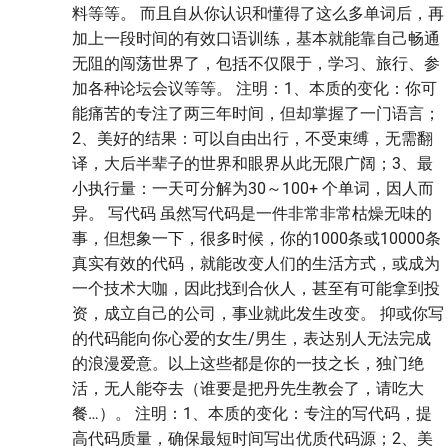
料等等。 而且自从你认识和懂得了这么多单词后，再
加上一段时间的有效口语训练，基本就能靠自己畅通
无阻的闯荡世界了，包括不仅限于，学习、旅行、参
加各种论坛会议等等。 注明：1、本质的变化：你可
能痛苦的专注了两三年时间，但却掌握了一门语言；
2、美好的结果：可以自由出行，不受束缚，无需翻
译，大后半辈子的世界和眼界从此无限广阔；3、最
小执行量：一天可分解为30～100+ 个单词，因人而
异。 写代码 虽然写代码是一件非常非常枯燥无味的
事，但想象一下，很多时候，你的1000条或10000条
真实有效的代码，就能改变人们的生活方式，或成为
一个技术大咖，因此找到合伙人，甚至有可能拿到投
资，成立自己的公司，事业就此发生改变。 抑或你写
的代码能向你心爱的女生/男生，表达别人无法完成
的浪漫爱意。以上这些都是你的一技之长，独门绝
活，无人能夺去（谁要是把丹先生教会了，请吃大
餐…）。 注明：1、本质的变化：专注的写代码，提
高代码质量，确保最短时间写出优质代码源；2、美