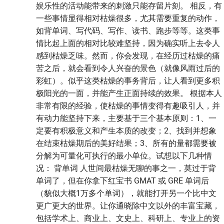
娱乐性的活动能带来的刺激只能存留片刻。 相反，有
一些事情显得相对枯燥很多，尤其需要重复的动作，
如背单词、写代码、写作、读书、跑步等等。这类事
情比起上面的相对比较难坚持，因为确实听上去令人
感到枯燥乏味。然而，你会发现，在经历过枯燥的痛
苦之后，就会看到令人兴奋的景色（就像风雨过后的
彩虹）。似乎这类枯燥的事务背后，让人看到更多积
极阳光的一面，并能产生正面持续的效果。 根据本人
非常有限的经验，使枯燥的事情变得有趣吸引人，并
有动力能坚持下来，主要基于三个基本原则：1、一
定要有积极意义和产生本质的改变；2、找到并想象
在结束枯燥期后的美好结果；3、所有的量都需要被
分解为可量化可执行的最小单位。试想以下几种情
况： 背单词 人世间最枯燥无聊的事之一，莫过于背
单词了，但在你拿下红宝书 GMAT 或 GRE 单词后
（貌似大概1万多个单词），就能打开另一个比中文
更广更大的世界。让你通晓除中文以外的丰富宝藏，
包括学术上、商业上、文史上、科研上、专业上的资