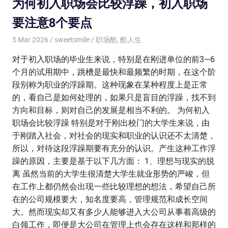
为何初入职场会比较浮躁，初入职场
要注意8个要点
5 Mar 2026
sweetsmile
职场酷
,
酷人生
对于初入职场的毕业生来说，特别是在刚进单位的前3—6
个月的试用期中，跳槽是最快和最频繁的时期，在这个阶
段别称为职业的浮躁期。这种现象在某种程度上是正常
的，看自己是如何处理的，如果只是盲目的浮躁，找不到
方向和目标，则对自己的发展是相当不利的。 为何初入
职场会比较浮躁 特别是对于刚出校门的大学生来说，由
于刚踏入社会，对社会的现实和职业的认识还不太清楚，
所以，对待这段浮躁期要有充分的认识。产生这种工作浮
躁的原因，主要是基于以下几方面： 1、理想与现实的脱
离 虽然当前的大学生很清楚大学生就业形势的严峻，但
在工作上都仍然会出现一些比较理想的想法，希望自己所
在的公司规模要大，知名度要高，管理规范和成长空间
大。然而现实却又有多少人能够进入大公司从事着高级的
白领工作，即便是大公司在管理上也会存在这样和那样的