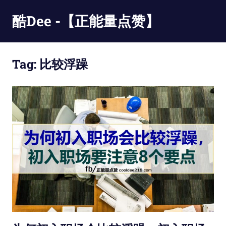
Skip
酷Dee -【正能量点赞】
to
content
没
有
Tag:
比较浮躁
最
酷
只
有
更
酷