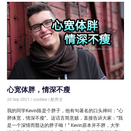
心宽体胖，情深不瘦
20 Sep 2021
cooldee
酷男女
我的同学Kevin陈是个胖子，他有句著名的口头禅叫：“心
胖体宽，情深不瘦”。这话言简意赅，直接告诉大家：“我
是一个深情而豁达的胖子呦！” Kevin原本并不胖，大学