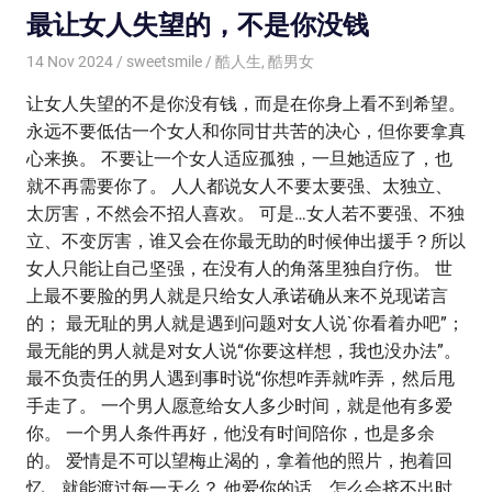
最让女人失望的，不是你没钱
14 Nov 2024
sweetsmile
酷人生
,
酷男女
让女人失望的不是你没有钱，而是在你身上看不到希望。
永远不要低估一个女人和你同甘共苦的决心，但你要拿真
心来换。 不要让一个女人适应孤独，一旦她适应了，也
就不再需要你了。 人人都说女人不要太要强、太独立、
太厉害，不然会不招人喜欢。 可是…女人若不要强、不独
立、不变厉害，谁又会在你最无助的时候伸出援手？所以
女人只能让自己坚强，在没有人的角落里独自疗伤。 世
上最不要脸的男人就是只给女人承诺确从来不兑现诺言
的； 最无耻的男人就是遇到问题对女人说`你看着办吧”；
最无能的男人就是对女人说“你要这样想，我也没办法”。
最不负责任的男人遇到事时说“你想咋弄就咋弄，然后甩
手走了。 一个男人愿意给女人多少时间，就是他有多爱
你。 一个男人条件再好，他没有时间陪你，也是多余
的。 爱情是不可以望梅止渴的，拿着他的照片，抱着回
忆，就能渡过每一天么？ 他爱你的话，怎么会挤不出时