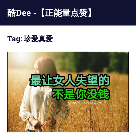
Skip
酷Dee -【正能量点赞】
to
content
没
有
Tag:
珍爱真爱
最
酷
只
有
更
酷