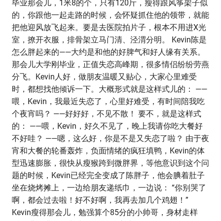
毕业那会儿，1米8的个，只有120斤，瘦得跟风筝架子似
的，你跟他一起走路的时候，会怀疑抓住他的领带，就能
把他迎风放飞起来。要是去医院拍片子，根本不用进X光
室，撩开衣服，排骨架立马门清、泾渭分明。 Kevin陈是
怎么胖起来的——大约是和他的好脾气和好人缘有关系。
那会儿大学刚毕业，正值失恋高峰期，很多情侣纷纷劳燕
分飞。Kevin人好，做朋友温暖又贴心，大家心里难受
时，都想找他倾诉一下。大概形式就是这样式儿的： ——
喂，Kevin，我最近失恋了，心里好难受，有时间陪我吃
个夜宵吗？ ——好好好，不见不散！ 要不，就是这样式
的： ——喂，Kevin，好久不见了，晚上我请你吃大餐好
不好哇？ ——嗯，这么好，你是不是又失恋了啦？ 由于夜
宵和大餐的轮番轰炸，负面情绪的疯狂填鸭，Kevin的体
型迅速膨胀，很快从瘦猴跨到微胖界，等他意识到这个问
题的时候，Kevin已经完全变成了陈胖子，他会腆着肚子
坐在烧烤摊上，一边给朋友递纸巾，一边说： “你别哭了
啊，都会过去啦！好不好啊，我再去加几个鸡翅！”
Kevin瘦得那会儿，勉强算个85分的小帅哥，身材走样