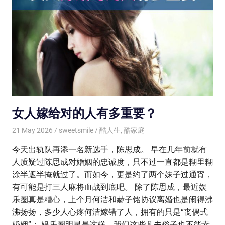
女人嫁给对的人有多重要？
21 May 2026
sweetsmile
酷人生
,
酷家庭
今天出轨队再添一名新选手，陈思成。 早在几年前就有
人质疑过陈思成对婚姻的忠诚度，只不过一直都是糊里糊
涂半遮半掩就过了。而如今，更是约了两个妹子过通宵，
有可能是打三人麻将血战到底吧。 除了陈思成，最近娱
乐圈真是糟心，上个月何洁和赫子铭协议离婚也是闹得沸
沸扬扬，多少人心疼何洁嫁错了人，拥有的只是“丧偶式
婚姻”： 娱乐圈明星是这样，我们这些凡夫俗子也不能幸