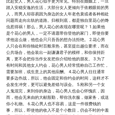
比起女人，男人花心似乎更为常见。特别在婚姻上，一旦
踏入安稳安逸的生活，大部分女人更倾向于依赖眼前的男
人，而男人却容易因为身边的女人年老色衰或者各种相处
问题而走向出轨的道路。归根到底，都是独自里花心的馋
虫惹得祸！那么，男人花心的表现在哪里呢？ 1.如果他
是个花心的男人，一定不请愿带你登他的家门，即使你要
求他这么做，他也会只只吾吾的想办法拒绝。 2.花心男
人只会在和你独处时百般亲热，甚至提出越位要求，而在
公共场合，他会装出一副谦谦君子的模样，和你保持距
离，更不会把你当作女友把你介绍给他的朋友。 3.为了
有时间和其他女人约会，花心男人经常慌称自己工作忙，
需要加班，或生意上的其他应酬。 4.花心男人往往通常
要多边作战，所以，他会固定和你约会的时间，这样才不
会发生冲突，更可以避免差错与误会。 5.刚和另一个女
人鬼混完，来到你的身边，花心男人也会心怀愧疚，因
而，他会无来由的大献殷勤，帮你洗衣服，做家务，或送
你小礼物。 6.花心男人也不容易，这是一件很费钱的
事，所以，即使他的收入不是个小数目，仍会不时的中羞