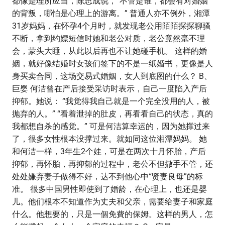
都像是理所应当，陈思成说，“不管是谁，都会有对婚姻
的背叛，哪怕是心理上的游离。” 普通人亦不例外，湘潭
31岁妈妈，在怀孕4个月时，就发现老公用陌陌探探聊骚
不断，拿到约嫖短信时她和老公对质，老公竟然毫不理
会，蒙头大睡，从此以后再也不让她碰手机。 这样的婚
姻，就好像结婚时女孩们签下的不是一纸婚书，更像是人
身买卖合同，这场交易式婚姻，女人到底图的什么？ B、
巨婴 何洁曾在产后接受采访时表示，自己一度陷入产后
抑郁。她说： “我觉得我自己就是一个完全没用的人，被
抛弃的人。” “看着泄掉的肚皮，再看看自己的状态，真的
我都想自杀的感觉。” 可是何洁算幸运的，因为她撑过来
了，很多女性根本没撑过来。就如同这位湘潭妈妈。 她
和何洁一样，3年生2个娃，可是在两次十月怀胎，产后
抑郁，再怀胎，再抑郁的过程中，老公不但撒手不管，还
处处嫌弃妻子做得不好，达不到他心中“贤妻良母”的标
准。 很多中国男性即使到了婚龄，在心理上，也还是婴
儿。他们根本不知道作为丈夫和父亲，需要给妻子和家庭
什么。他想要的，只是一個免費的保姆。这样的男人，怎