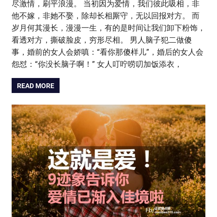
尽激情，刷平浪漫。 当初因为爱情，我们彼此吸相，非
他不嫁，非她不娶，除却长相厮守，无以回报对方。 而
岁月何其漫长，漫漫一生，有的是时间让我们卸下粉饰，
看透对方，撕破脸皮，穷形尽相。 男人脑子犯二做傻
事，婚前的女人会娇嗔：“看你那傻样儿”，婚后的女人会
怨怼：“你没长脑子啊！” 女人叮咛唠叨加饭添衣，
READ MORE