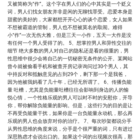
又被简称为“作”。这个字在男人们的心中其实是一个贬义
词，男人们找女朋友并非是闲的无聊找罪受。恋爱本身是
甜蜜的美好的，大家都想开开心心的谈个恋爱，女人如果
不想被霸道的管制，男人也不想被莫名的取闹。难得
小“作”一次无伤大雅，但是三天一小作，五天一大作是没
有任何一个男人受得了的。 5、想掌控男人和异性交往的
细节 绝大多数的男人对自己的隐私还是看的很重的，男
性思维中很少会将自己的一切秘密无条件的公开。某网站
曾今就被偷看手机和被查开房记录询问过30个男人，其
中持反对和抵触意见的占到29个，剩下那一个是我爸，
因为他被我妈看了几十年，已经无所谓了。 6、传播负能
量 吐槽，尤其是负能量吐槽往往会影响到身边的人的愉
悦心情，一个性格乐观的男人可以时不时的安慰你，开导
你，帮你解除负能量的影响。但是，这些行为的目的是让
不再受负能量干扰，如果你是一台负能量永动机，那么再
乐观的男人也会放弃对你的治疗。 7、每次吵架都说分手
从男性思维的角度来说，分手是个很严重的词，只有进过
深思熟虑才会说出口的。如果这个词的出现频次很高，那