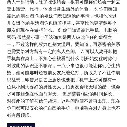
两人一起行动，除了吃饭约会，很有可能你们还会一起去
登山露营、旅行，体验日常生活外的体验。 5. 你们熟知
彼此的朋友圈 你的姐妹们都知道他的事情，也和他吃过
几次饭;他的生活圈你也瞭若指掌，甚至比他更清楚每个
朋友们现在在做些什么。 6. 你们知道彼此手机、电脑的
密码 虽然是小事，但这确实是两人彼此信任的象征之
一，不过这样的权力也别太滥用。要知道，再亲密的关系
也需要给对方留有一定的私人空间。 7. 可以人离开却把
手机留在桌上，不担心会被看到什么 刚开始交往时你们
对彼此的认识还不够深，一点小事也很可能让你们心生猜
疑，他可能那时还被前女友死缠烂打，所以为了不让你胡
思乱想，即使只是去上厕所也要把手机带上;你可能有一
位从小到大要好的男性友人，怕男友会吃无聊的醋，也会
尽可能避免在他面前聊天。 但是随着相处的时间越长、
对彼此的了解与信任越深，这种问题便不曾再出现，现在
你们都可以安心的把自己的手机、电脑丢在对方身上也不
必有所顾虑。