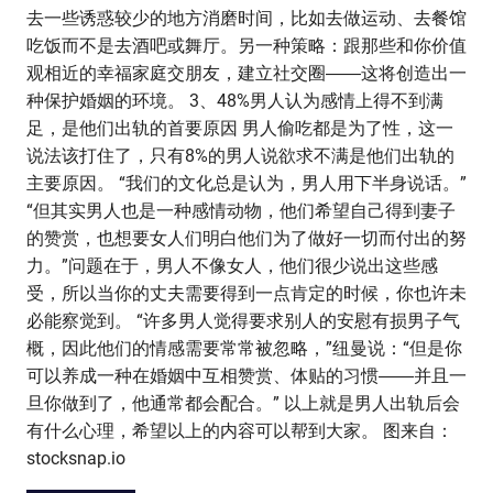
去一些诱惑较少的地方消磨时间，比如去做运动、去餐馆
吃饭而不是去酒吧或舞厅。另一种策略：跟那些和你价值
观相近的幸福家庭交朋友，建立社交圈――这将创造出一
种保护婚姻的环境。 3、48%男人认为感情上得不到满
足，是他们出轨的首要原因 男人偷吃都是为了性，这一
说法该打住了，只有8%的男人说欲求不满是他们出轨的
主要原因。 “我们的文化总是认为，男人用下半身说话。”
“但其实男人也是一种感情动物，他们希望自己得到妻子
的赞赏，也想要女人们明白他们为了做好一切而付出的努
力。”问题在于，男人不像女人，他们很少说出这些感
受，所以当你的丈夫需要得到一点肯定的时候，你也许未
必能察觉到。 “许多男人觉得要求别人的安慰有损男子气
概，因此他们的情感需要常常被忽略，”纽曼说：“但是你
可以养成一种在婚姻中互相赞赏、体贴的习惯――并且一
旦你做到了，他通常都会配合。” 以上就是男人出轨后会
有什么心理，希望以上的内容可以帮到大家。 图来自：
stocksnap.io