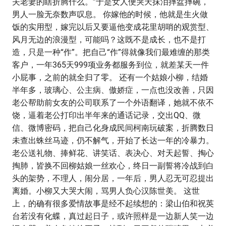
夫老妻的瞎折腾什么。”于是女人便哭天抹泪摔盆摔碗，
男人一脸无奈数声叹息。 你嫁他的时候，他就是生火做
饭的实用型，嫁完以后又要逼他变成花里胡哨的观赏型、
风月无边的浪漫型，可能吗？这既不是成长，也不是打
造，只是一种“作”。把自己“作”得就像我们最难缠的那类
客户，一年365天999项业务都服务到位，就差某天一件
小屁事，之前的就全归了零。 还有一个姑娘小柳，结婚
半年多，玻璃心、公主病、傲娇症，一点也没改善，只因
老公帮助前女友的公司联系了一个外语翻译，她就不依不
饶，逼着老公打印出半年来的通话记录，交出QQ、微
信、微博密码，把自己化身成民间柯南玩破案，折腾数日
未查出蛛丝马迹，仍不解气，开始了长达一年的冷暴力。
老公送礼物、捧鲜花、讲笑话、表决心、对天起誓、掏心
掏肺，皆换不回柳姑娘一丝欢心，终日一副誓将冷战到白
头的架势，不理人，闹分居，一年后，男人忍无可忍提出
离婚。小柳又大哭大闹，骂男人负心汉陈世美。 这世
上，的确有很多爱情故事是经不起续想的：梁山伯和祝英
台若没有化蝶，真过起日子，或许照样是一边新人笑一边