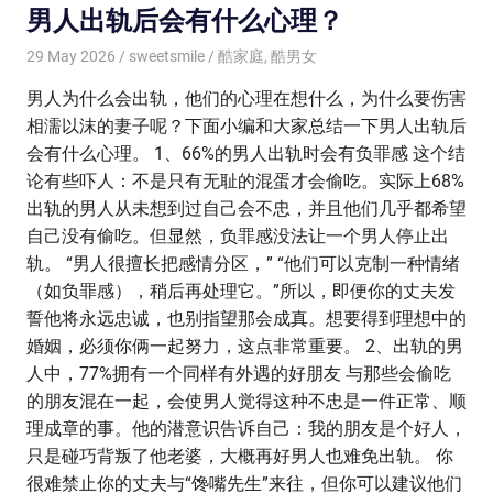
男人出轨后会有什么心理？
29 May 2026
sweetsmile
酷家庭
,
酷男女
男人为什么会出轨，他们的心理在想什么，为什么要伤害
相濡以沫的妻子呢？下面小编和大家总结一下男人出轨后
会有什么心理。 1、66%的男人出轨时会有负罪感 这个结
论有些吓人：不是只有无耻的混蛋才会偷吃。实际上68%
出轨的男人从未想到过自己会不忠，并且他们几乎都希望
自己没有偷吃。但显然，负罪感没法让一个男人停止出
轨。 “男人很擅长把感情分区，” “他们可以克制一种情绪
（如负罪感），稍后再处理它。”所以，即便你的丈夫发
誓他将永远忠诚，也别指望那会成真。想要得到理想中的
婚姻，必须你俩一起努力，这点非常重要。 2、出轨的男
人中，77%拥有一个同样有外遇的好朋友 与那些会偷吃
的朋友混在一起，会使男人觉得这种不忠是一件正常、顺
理成章的事。他的潜意识告诉自己：我的朋友是个好人，
只是碰巧背叛了他老婆，大概再好男人也难免出轨。 你
很难禁止你的丈夫与“馋嘴先生”来往，但你可以建议他们