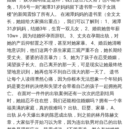
免，1月6号一则“湘潭31岁妈妈留下遗书带一双子女跳
楼”的新闻震惊了所有人。 在湘潭妈妈的遗书里（全文太
长，她姐给大家摘出重点），我们可以了解到： 1、湘潭
31岁妈妈，结婚3年，生育一双儿女， 2、婚前她曾年薪
10w+，因为结婚怀孕而辞职。 3、丈夫在孕期出轨，对
她的产后抑郁置之不理，甚至对她家暴。 4、婚后她清晰
地意识到，他们这两个原生家庭三观严重不合，她长期经
受丈夫、婆婆的语言暴力； 5、她为了孩子在忍受婚姻，
渴望孩子长大、自己离开的那一天，可是现实让她最终绝
望地意识到，她再也等不到自己强大的那一天了。 遗书
让每个人读得潸然心痛，因为你根本无法想象一个年轻妈
妈是要怎样的决绝和失望才会带着自己的孩子一起拥抱死
亡。 在面对一件件的出轨案例还有一次次的悲剧结局
时，她姐忍不住在想，我们还能相信婚姻吗？拥有一个幸
福美满的家庭，真的很难吗？ 出轨、巨婴、家暴， A、
出轨 从今天爆出来的陈思成出轨，到之前的林丹陈赫文
章，大家似乎开始习以为常，因为连出轨男对自己的出轨