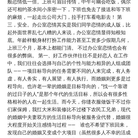
般恋情低一倍。上班可眉目传情，中午可幽会吃饭，偶尔
还可相约茶水间小亲密一下，下班也免去了接送和等下班
的麻烦，一起走出公司大门，拉手打车看电影去！ 第
三，安全。办公室恋情其实是我们同学恋情的成人版，比
起外面世界乱七八糟的人来说，办公室恋情显得知根知
底。年龄样貌身材打扮工作能力甚至工资多少假期几何，
上班三个月，基本上都能门清。 不过办公室恋情也会有
很多的弊病。 第一、好工作伙伴往往不是好恋人 在工作
中，我们往往会选择与自己的个性与能力相异的人组成团
队 —— 一项目标导向的任务需要不同的人来完成，有人务
虚，有人务实，有人展望，有人执行。而婚姻则更多是过
程导向。也许老一辈的婚姻是目标导向的，”找一个靠谱
的过日子的人”是那个年代的生活目标，所以会有很多性
格相补的人在一起生活。而今天，你缝衣服做饭干不过你
们家保姆，我扛大米和装修比不过楼下农民工兄弟，现代
的婚姻中夫妻双方的生活目标导向被服务业代替，婚姻很
大程度开始关注感情与过程 —— 谁也不希望下班回来，
发现自己的婚姻又变成个大项目（虽然很多人不幸的活成