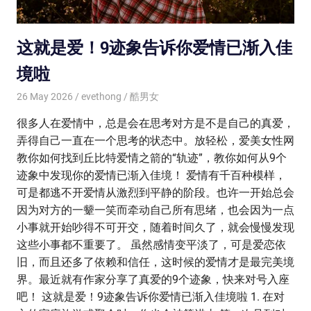
这就是爱！9迹象告诉你爱情已渐入佳
境啦
26 May 2026
evethong
酷男女
很多人在爱情中，总是会在思考对方是不是自己的真爱，
弄得自己一直在一个思考的状态中。放轻松，爱美女性网
教你如何找到丘比特爱情之箭的“轨迹”，教你如何从9个
迹象中发现你的爱情已渐入佳境！ 爱情有千百种模样，
可是都逃不开爱情从激烈到平静的阶段。也许一开始总会
因为对方的一颦一笑而牵动自己所有思绪，也会因为一点
小事就开始吵得不可开交，随着时间久了，就会慢慢发现
这些小事都不重要了。 虽然感情变平淡了，可是爱恋依
旧，而且还多了依赖和信任，这时候的爱情才是最完美境
界。最近就有作家分享了真爱的9个迹象，快来对号入座
吧！ 这就是爱！9迹象告诉你爱情已渐入佳境啦 1. 在对