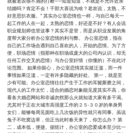
就被老农很不屑的打断——知道知道，不就是不允许近亲
结婚吗？肯定不会！干部大喜说为啥？老农说，太熟，不
好意思扒衣服。” 其实办公室恋情也一样，与自己每天一
起工作的人在一起，太熟的恋情，好还是不好？有人会说
职业规划师也管这事？其实不是管，而是从职业发展的角
度帮大家分析办公室恋情的利与弊。 办公室恋情，指在
自己的工作场合遇到自己喜欢的人，开始的恋情。为了方
便，职场恋情（指那种在职场或庞大的公司内认识，却无
任何工作交叉的恋情）与办公室奸情（你懂的）不在此讨
论范围。 如果你留心，办公室恋情其实挺泛滥，而一件
事情如果泛滥，一定有许多隐藏的好处。 第一，就是至
少有可能。办公室恋情往往产生于工作的耳鬓厮磨之间，
现代人的工作太忙，适合的婚恋对象能见度其实不高，你
看各大婚恋网站和非诚勿扰那么火就知道大家有多干渴。
尤其对于正在大城市高强度工作的２５-３０岁的单身男
女们，能够每周见面吃上几次饭的异性就只有同事。虽说
兔子不吃窝边草，但正当此时春天来了，你怎么办？ 第
二，成本低，便捷。据统计，办公室的恋爱成本至少比一