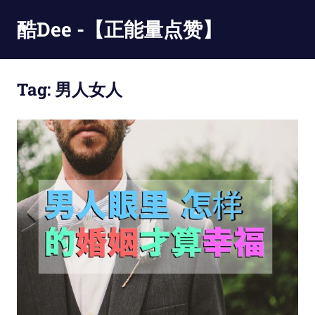
Skip
酷Dee -【正能量点赞】
to
content
没
有
Tag:
男人女人
最
酷
只
有
更
酷