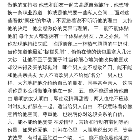
做他的支持者 他想和朋友一起去高原自驾旅行，他想转
换一条职业跑道，抑或是他想要一些私人空间……面对这
些看似“疯狂”的举动，不要急着说不!听听他的理由，支持
他的决定，他会感激你的宽容与理解。 三、能不能体贴
他们 每个女人都想拥有一个体贴的男友，反之亦然。当
你发现他持续失眠，临睡前递上一杯热气腾腾的牛奶时;
当你知道他最近“捉襟见肘”，偷偷在他的钱包里塞入几张
大钞，让他不至于丢面子时;当你细心地为他收集他喜欢
却没来得及买的球鞋时，哪个男人会不感动?’ 四、能不能
和他共亲共友 女人不喜欢男人不给她“名分”，男人也一
样。大方地把他介绍给自己的朋友、同事甚至亲人，这表
明你是多么骄傲能和他在一起。 五、能不能适当给他自
由 聪明的女人明白，即使恋情再甜蜜，两人也绝不应该
时时刻刻都腻在一起。适当给男人自由，不仅意味着你愿
意留给他空间、尊重他，也说明你对这段关系的自信。
六、能不能给他赞美 在爱情里，言语和行动有着同等的
份量。如果你爱他，别闷在心里，大胆地说出来吧。赞美
的效果，有时甚至胜过一个吻。 七、能不能包容他犯的