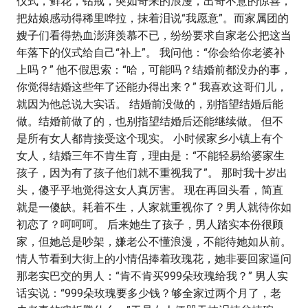
仪式，鲜花，钻戒，突如奇来的浪漫，出奇不意的惊喜，
把姑娘感动得稀里哗拉，抹着泪说“我愿意”。而家属团的
嫂子们看得热血澎湃羡慕不已，纷纷要求自家老公把这当
年落下的仪式给自己“补上”。 我问他：“你会给你老婆补
上吗？” 他不假思索：“哈，可能吗？结婚前都没办的事，
你觉得结婚这些年了还能办得出来？” 我喜欢这哥们儿，
就因为他总说大实话。 结婚前没做的，别指望结婚后能
做。结婚前做了的，也别指望结婚后还能继续做。 但不
是所有女人都肯接受这个现实。 小时候家乡小镇上有个
女人，结婚三年不肯生育，理由是：“不能轻易给婆家生
孩子，因为有了孩子他们就不重视我了”。 那时我十岁出
头，傻乎乎地觉得这女人真厉害。 现在再回头看，简直
就是一傻缺。耗着不生，人家就重视你了？男人就待你如
初恋了？呵呵呵。 后来她生了孩子，男人踏实本份很顾
家，但她总是吵架，嫌老公不懂浪漫，不能待她如从前。
情人节看到大街上的小情侣捧着玫瑰花，她非要回家逼问
那老实巴交的男人：“肯不肯买999朵玫瑰给我？” 男人实
话实说：“999朵玫瑰要多少钱？够全家过两个月了，老