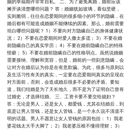
姻的幸福期许非常自私。 二、为了避免离婚，婚前应该
摊开谈清楚哪些问题？ 答：婚姻犹如玻璃，看似坚硬，
实则脆弱，往往在恋爱期间的很多细小的环节的隐瞒，在
婚后都有可能造成婚姻不能继续的因素。那么，婚前需要
坦白哪些问题呢？ 1）不要向对方隐瞒自己的身体健康状
况； 2）不要在恋爱期间对爱人撒太多谎； 3）不要在婚
前隐瞒自己的真实学历； 4）不要在婚前隐瞒自己的特殊
怪癖； 5）不要在婚前隐瞒自己的性格弱点。虽然说婚姻
需要接纳、理解和宽容，但是，婚前的一些刻意隐瞒，会
让对方在婚后认为你是在有意欺骗。为此，很多与原则以
及生活习性有关的真实，一定要在恋爱期间真实的呈现在
对方面前，否则，会造成婚后很多不必要的矛盾。要知
道，我们结婚是为了天长地久，而不是为了证明自己曾有
过婚史，才选择结婚。 三、工资卡要不要交给媳妇？
答：无论是男人，还是女人，都爱钱，尤其在结婚后，到
底是让男人管钱，还是女人管钱，是一个永久说不清道不
明的话题。男人不愿意让女人管钱的原因包括： 1）我老
婆花钱太大手大脚了； 2）我老婆压根不懂得理财； 3）