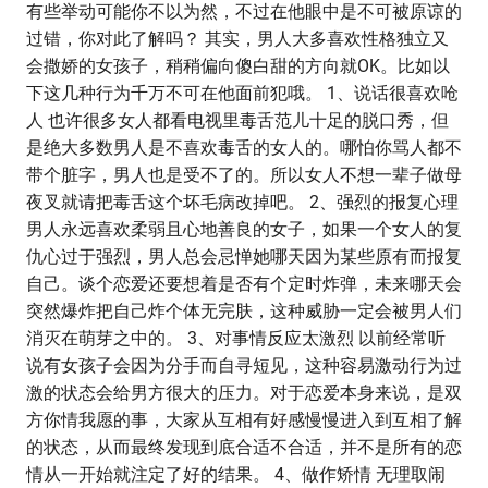
有些举动可能你不以为然，不过在他眼中是不可被原谅的
过错，你对此了解吗？ 其实，男人大多喜欢性格独立又
会撒娇的女孩子，稍稍偏向傻白甜的方向就OK。比如以
下这几种行为千万不可在他面前犯哦。 1、说话很喜欢呛
人 也许很多女人都看电视里毒舌范儿十足的脱口秀，但
是绝大多数男人是不喜欢毒舌的女人的。哪怕你骂人都不
带个脏字，男人也是受不了的。所以女人不想一辈子做母
夜叉就请把毒舌这个坏毛病改掉吧。 2、强烈的报复心理
男人永远喜欢柔弱且心地善良的女子，如果一个女人的复
仇心过于强烈，男人总会忌惮她哪天因为某些原有而报复
自己。谈个恋爱还要想着是否有个定时炸弹，未来哪天会
突然爆炸把自己炸个体无完肤，这种威胁一定会被男人们
消灭在萌芽之中的。 3、对事情反应太激烈 以前经常听
说有女孩子会因为分手而自寻短见，这种容易激动行为过
激的状态会给男方很大的压力。对于恋爱本身来说，是双
方你情我愿的事，大家从互相有好感慢慢进入到互相了解
的状态，从而最终发现到底合适不合适，并不是所有的恋
情从一开始就注定了好的结果。 4、做作矫情 无理取闹