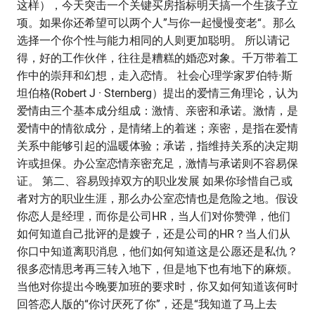
这样），今天突击一个关键买房指标明天搞一个生孩子立
项。如果你还希望可以两个人”与你一起慢慢变老“。那么
选择一个你个性与能力相同的人则更加聪明。 所以请记
得，好的工作伙伴，往往是糟糕的婚恋对象。千万带着工
作中的崇拜和幻想，走入恋情。 社会心理学家罗伯特·斯
坦伯格(Robert J · Sternberg）提出的爱情三角理论，认为
爱情由三个基本成分组成：激情、亲密和承诺。激情，是
爱情中的情欲成分，是情绪上的着迷；亲密，是指在爱情
关系中能够引起的温暖体验；承诺，指维持关系的决定期
许或担保。办公室恋情亲密充足，激情与承诺则不容易保
证。 第二、容易毁掉双方的职业发展 如果你珍惜自己或
者对方的职业生涯，那么办公室恋情也是危险之地。假设
你恋人是经理，而你是公司HR，当人们对你赞弹，他们
如何知道自己批评的是嫂子，还是公司的HR？当人们从
你口中知道离职消息，他们如何知道这是公愿还是私仇？
很多恋情思考再三转入地下，但是地下也有地下的麻烦。
当他对你提出今晚要加班的要求时，你又如何知道该何时
回答恋人版的“你讨厌死了你”，还是“我知道了马上去