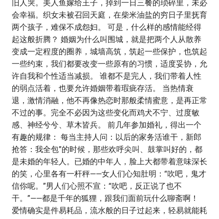
旧人哭。美人鱼嫁给王子，掉到一日三餐的琐碎里，未必
会幸福。织女未被召回天庭，在柴米油盐的穷日子里抚育
两个孩子，难保不成怨妇。 可是，什么样的感情能经得
起这般折腾？ 婚姻为什么叫围城，就是把两个人从散养
变成一定程度的圈养，城墙高筑，筑起一些保护，也筑起
一些约束，我们都要改变一些原有的习惯，适度妥协，允
许自我和个性适当减损。 谁都不是完人，我们带着人性
的弱点活着，也要允许婚姻带着瑕疵存活。 当热情衰
退，激情消融，他不再像热恋时那般柔情蜜意，是再正常
不过的事。完全不必因为这些变化而鸡犬不宁、过度敏
感、神经兮兮、草木皆兵。 前几年参加婚礼，得出一个
有趣的规律： 每当主持人问：以后的家务活谁干，新郎
抢答：我全包”的时候，那些欢呼尖叫、鼓掌叫好的，都
是未婚的年轻人。已婚的中年人，脸上大都带着意味深长
的笑，心里各有一杆秤——女人们心知肚明：“吹吧，鬼才
信你呢。”男人们心照不宣：“吹吧，反正说了也不
干。”——都是千年的狐狸，跟我们面前玩什么聊斋啊！
爱情确实是件易耗品，流水般的日子过起来，轻易就能耗