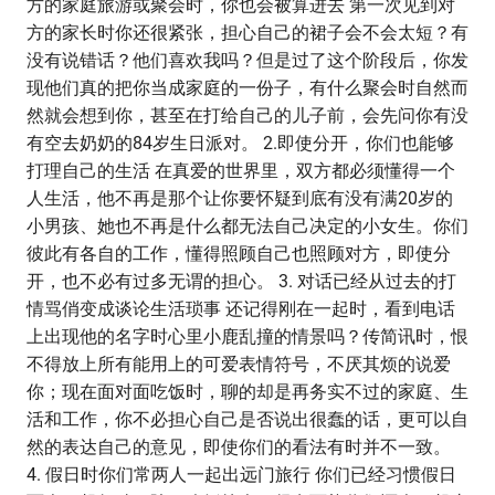
方的家庭旅游或聚会时，你也会被算进去 第一次见到对
方的家长时你还很紧张，担心自己的裙子会不会太短？有
没有说错话？他们喜欢我吗？但是过了这个阶段后，你发
现他们真的把你当成家庭的一份子，有什么聚会时自然而
然就会想到你，甚至在打给自己的儿子前，会先问你有没
有空去奶奶的84岁生日派对。 2.即使分开，你们也能够
打理自己的生活 在真爱的世界里，双方都必须懂得一个
人生活，他不再是那个让你要怀疑到底有没有满20岁的
小男孩、她也不再是什么都无法自己决定的小女生。你们
彼此有各自的工作，懂得照顾自己也照顾对方，即使分
开，也不必有过多无谓的担心。 3. 对话已经从过去的打
情骂俏变成谈论生活琐事 还记得刚在一起时，看到电话
上出现他的名字时心里小鹿乱撞的情景吗？传简讯时，恨
不得放上所有能用上的可爱表情符号，不厌其烦的说爱
你；现在面对面吃饭时，聊的却是再务实不过的家庭、生
活和工作，你不必担心自己是否说出很蠢的话，更可以自
然的表达自己的意见，即使你们的看法有时并不一致。
4. 假日时你们常两人一起出远门旅行 你们已经习惯假日