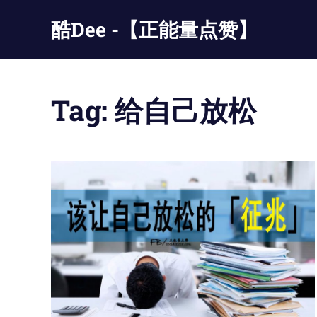
Skip
酷Dee -【正能量点赞】
to
content
没
有
最
Tag:
给自己放松
酷
只
有
更
酷