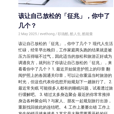
该让自己放松的「征兆」，你中了
几个？
2 May 2025
evethong
职场酷
,
酷人生
,
酷能量
该让自己放松的「征兆」，你中了几个？ 现代人生活
忙碌，经常早出晚归，工作家庭两头跑的结果就是被
压力压得喘不过气，因此适当的放松和旅游正好成为
调適良方，就列出了你该让自己放松的「征兆」，来
看看你中了几个？ 1. 最近开始留意护照上的印章 翻
阅护照上的各国通关印章，可以让你重温当时旅游的
时光，但这也代表你也想开始规划下一趟旅行了。 2.
最近常失眠 可能很多人都有的睡眠问题，试着透过旅
行缓解吧。 3. 错过太多身边聚会 最近的你常常推掉
身边各种聚会吗？与家人、朋友一起规划旅行出游，
重新找回彼此的连结吧。 4. 工作上屡屡出错 工作上
发生的错误越来越多？其实是大脑需要重开机的征