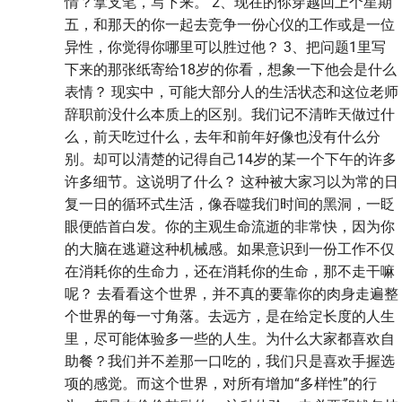
情？拿支笔，写下来。 2、现在的你穿越回上个星期
五，和那天的你一起去竞争一份心仪的工作或是一位
异性，你觉得你哪里可以胜过他？ 3、把问题1里写
下来的那张纸寄给18岁的你看，想象一下他会是什么
表情？ 现实中，可能大部分人的生活状态和这位老师
辞职前没什么本质上的区别。我们记不清昨天做过什
么，前天吃过什么，去年和前年好像也没有什么分
别。却可以清楚的记得自己14岁的某一个下午的许多
许多细节。这说明了什么？ 这种被大家习以为常的日
复一日的循环式生活，像吞噬我们时间的黑洞，一眨
眼便皓首白发。你的主观生命流逝的非常快，因为你
的大脑在逃避这种机械感。如果意识到一份工作不仅
在消耗你的生命力，还在消耗你的生命，那不走干嘛
呢？ 去看看这个世界，并不真的要靠你的肉身走遍整
个世界的每一寸角落。去远方，是在给定长度的人生
里，尽可能体验多一些的人生。为什么大家都喜欢自
助餐？我们并不差那一口吃的，我们只是喜欢手握选
项的感觉。而这个世界，对所有增加“多样性”的行