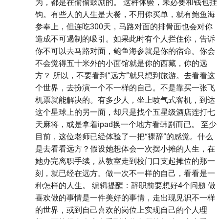
为，都是在偷偷鼓励的。 这种体验，未必要和钱包挂
钩。有些人的人生是大餐，不用你买单，就有鲍鱼海
参奉上，但连吃300天，马路对面的排骨面也会对你
造成不可遏制的吸引。如果此时有个人拦住你，告诉
你不可以去马路对面，鲍鱼海参就是你的宿命。你会
不会觉得五十米外的小面馆就是你的西藏，你的远
方？ 所以，不要看到“远方”就只想到旅游。去看看这
个世界，去扮演一个不一样的自己。不是靠买一张飞
机票就能解决的。有多少人，坐上喷气式客机，到达
这个星球上的另一面，却只是找个五星级酒店连打七
天麻将，或是拿着ipad换一个地方看韩剧而已。 至少
目前，这位老师已经体验了一把“裸辞”的感觉。什么
是去看看远方？假设她想体会一次摆小摊的人生，在
她办完离职手续，从教室走到校门口支起摊位的那一
刻，就已经在远方。做一次不一样的自己，看看是一
种怎样的人生。 编辑提醒：辞职前要想好4个问题 做
喜欢做的事情是一件美好的事情，走出现见识不一样
的世界，或到自己喜欢的岗位上实现自己的个人理