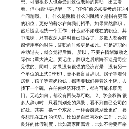
想。可能很多人也会受到这位老师的舞动，出去看
看。但小编也要提醒一下，“任性”前必须要考虑好这4
个问题哦。 1、什么是跳槽 什么叫跳槽？是指有更高
的职位，更好的薪水在向我们招手。如果冒然辞职，
然后慌乱地找一个工作，什么都不如现在的职位。其
中滋味，只有夜深人静时自己独吞了。多数人都会有
感情用事的时候，辞职的时候更是如此。可是辞职的
冲动过去，就会觉得后悔。 所以，不要在情绪激动之
际作出重大决定。要记住，辞职之后后悔不迭是司空
见惯的。同时，如果没有很强的经济背景，没有另一
个单位的正式OFFER，更不要盲目辞职。房子等着付
房租，孩子等着奶粉钱，都需要我们捧着这个碗，去
找下一个碗。在任何经济环境下，都有可能求职无
门。无论如何，都没有回头草可吃。 2、学会权衡 很
多人辞职时，只看到别处的风景，看不到自己公司的
好处。其实，换一个东家，一样会感觉别处更好。要
多想现在工作的优势。比如是自己喜欢的工作，比如
良好的休假制度，比如离家距离近，比如不需要严格