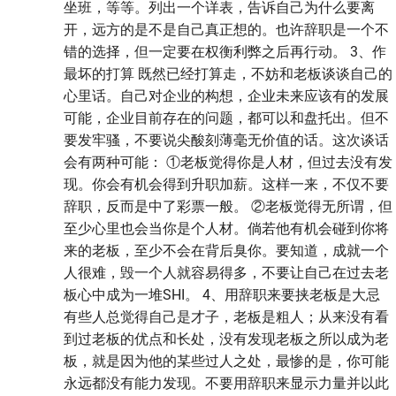
坐班，等等。列出一个详表，告诉自己为什么要离
开，远方的是不是自己真正想的。也许辞职是一个不
错的选择，但一定要在权衡利弊之后再行动。 3、作
最坏的打算 既然已经打算走，不妨和老板谈谈自己的
心里话。自己对企业的构想，企业未来应该有的发展
可能，企业目前存在的问题，都可以和盘托出。但不
要发牢骚，不要说尖酸刻薄毫无价值的话。这次谈话
会有两种可能： ①老板觉得你是人材，但过去没有发
现。你会有机会得到升职加薪。这样一来，不仅不要
辞职，反而是中了彩票一般。 ②老板觉得无所谓，但
至少心里也会当你是个人材。倘若他有机会碰到你将
来的老板，至少不会在背后臭你。要知道，成就一个
人很难，毁一个人就容易得多，不要让自己在过去老
板心中成为一堆SHI。 4、用辞职来要挟老板是大忌
有些人总觉得自己是才子，老板是粗人；从来没有看
到过老板的优点和长处，没有发现老板之所以成为老
板，就是因为他的某些过人之处，最惨的是，你可能
永远都没有能力发现。不要用辞职来显示力量并以此