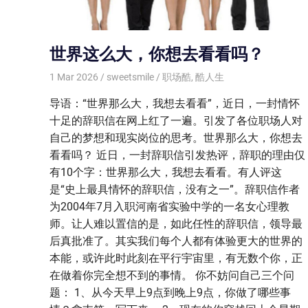
世界这么大，你想去看看吗？
1 Mar 2026
sweetsmile
职场酷
,
酷人生
导语：“世界那么大，我想去看看”，近日，一封情怀
十足的辞职信在网上红了一遍。引发了各位职场人对
自己的梦想和现实岗位的思考。世界那么大，你想去
看看吗？ 近日，一封辞职信引发热评，辞职的理由仅
有10个字：世界那么大，我想去看看。有人评这
是“史上最具情怀的辞职信，没有之一”。辞职信作者
为2004年7月入职河南省实验中学的一名女心理教
师。让人难以置信的是，如此任性的辞职信，领导最
后真批准了。其实我们每个人都有体验更大的世界的
本能，或许此时此刻在平行宇宙里，有无数个你，正
在做着你完全想不到的事情。 你不妨问自己三个问
题： 1、从今天早上9点到晚上9点，你做了哪些事