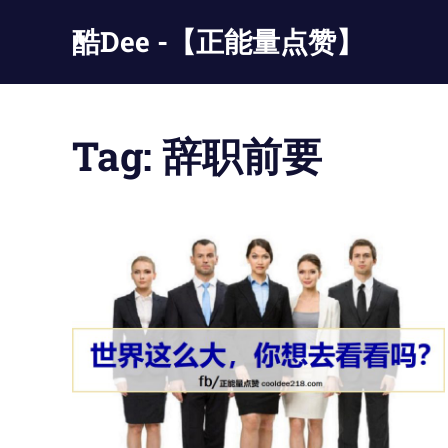
Skip
酷Dee -【正能量点赞】
to
content
没
有
最
Tag:
辞职前要
酷
只
有
更
酷