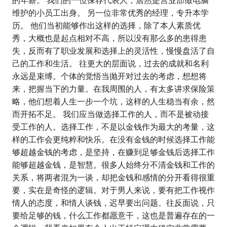
的年薪。 我们的一位保荐代表人，居然是营业部做电脑
维护的小员工出身。 另一位非常优秀的经理，专升本学
历。 他们当初能够作出这样的选择，除了本人素质优
秀，大概也是起点相对不高，所以没有那么多的患得患
失，反而有了职业发展和选择上的灵活性，慢慢盘活了自
己的工作和生活。 往更大的层面说，过去的成就和名利
永远是束缚。个体的觉悟当抛开对过去的考虑，想想将
来，把握当下的力量。在我周围的人，有太多讲求保险策
略，他们想着人生一步一个坑，这样的人生稳当有余，然
而开拓不足。 我们应当做选择工作的人，而不是被动接
受工作的人。选择工作，不是以金钱作为最大的考量，这
样的工作会更纯粹和快乐。在没有金钱的时候选择工作能
够超越金钱的考虑，是坚持，在赚到足够金钱后选择工作
能够超越金钱，是智慧。很多人始终分不清金钱和工作的
关系，将两者混为一谈，却把金钱和感情的分开看得很重
要，实在是奇怪的逻辑。对于男人来说，要有把工作视作
情人的态度，和情人谈钱，迟早要出问题。往反面说，只
要给足够的钱，什么工作都愿意干，这也是普遍存在的一