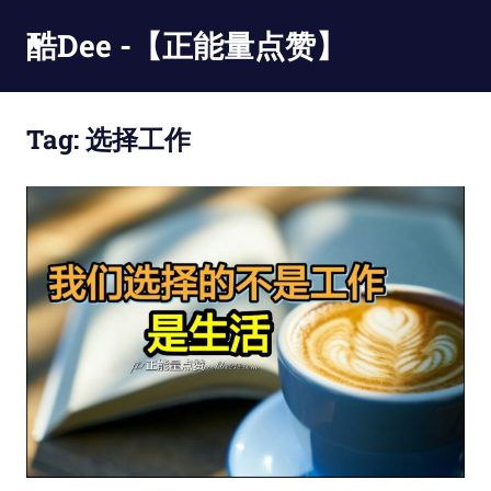
Skip
酷Dee -【正能量点赞】
to
content
没
有
Tag:
选择工作
最
酷
只
有
更
酷