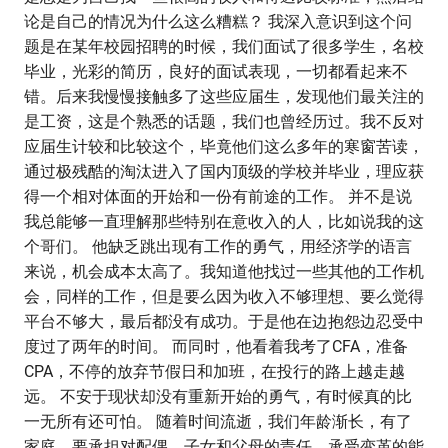
论是自己的情况为什么这么糟糕？ 我深入意识到这个问
题是在某年校园招聘的时候，我们面试了很多学生，名校
毕业，光彩的简历，良好的面试表现，一切都看起来不
错。后来我慢慢接触多了这些应届生，发现他们最关注的
是工资，这是个熟悉的话题，我们也曾经历过。我不反对
应届生计较和比较这个，毕竟他们这么多年的寒窗苦读，
通过极残酷的淘汰进入了国内顶级的学校并毕业，理应获
得一个相对体面的开始和一份有前途的工作。 并不是说
我总能够一直理解那些特别在意收入的人，比如说我的这
个哥们。 他缺乏跳出现有工作的勇气，用经济学的语言
来说，机会成本太高了。我知道他找过一些其他的工作机
会，同样的工作，但是要么因为收入不够理想、要么觉得
平台不够大，最后都没有成功。于是他在边抱怨边忍受中
度过了两年的时间。 而同时，他看着我考了CFA，准备
CPA，不停的放弃节假日和加班，在投行的路上越走越
远。 不安于现状却没有重新开始的勇气，有时候真的比
一无所有还可怕。 随着时间流逝，我们年龄渐长，有了
家庭，要承担对配偶、子女和父母的责任，承受变革的能