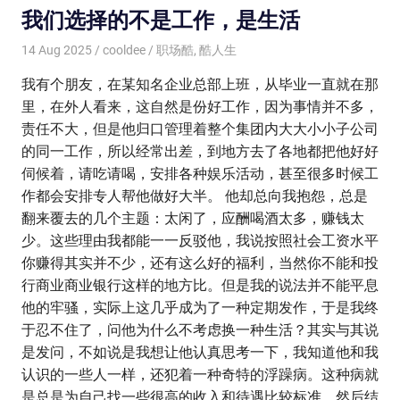
我们选择的不是工作，是生活
14 Aug 2025
cooldee
职场酷
,
酷人生
我有个朋友，在某知名企业总部上班，从毕业一直就在那
里，在外人看来，这自然是份好工作，因为事情并不多，
责任不大，但是他归口管理着整个集团内大大小小子公司
的同一工作，所以经常出差，到地方去了各地都把他好好
伺候着，请吃请喝，安排各种娱乐活动，甚至很多时候工
作都会安排专人帮他做好大半。 他却总向我抱怨，总是
翻来覆去的几个主题：太闲了，应酬喝酒太多，赚钱太
少。这些理由我都能一一反驳他，我说按照社会工资水平
你赚得其实并不少，还有这么好的福利，当然你不能和投
行商业商业银行这样的地方比。但是我的说法并不能平息
他的牢骚，实际上这几乎成为了一种定期发作，于是我终
于忍不住了，问他为什么不考虑换一种生活？其实与其说
是发问，不如说是我想让他认真思考一下，我知道他和我
认识的一些人一样，还犯着一种奇特的浮躁病。这种病就
是总是为自己找一些很高的收入和待遇比较标准，然后结