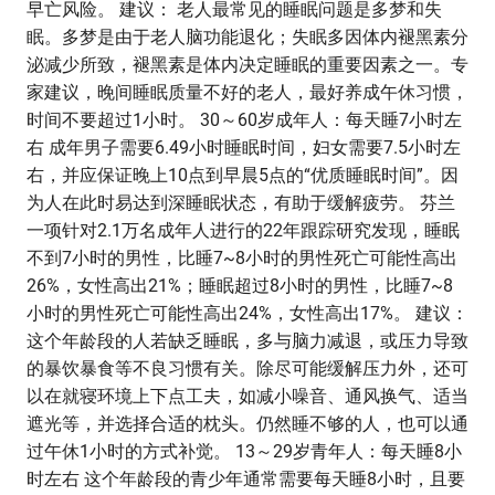
早亡风险。 建议： 老人最常见的睡眠问题是多梦和失
眠。多梦是由于老人脑功能退化；失眠多因体内褪黑素分
泌减少所致，褪黑素是体内决定睡眠的重要因素之一。专
家建议，晚间睡眠质量不好的老人，最好养成午休习惯，
时间不要超过1小时。 30～60岁成年人：每天睡7小时左
右 成年男子需要6.49小时睡眠时间，妇女需要7.5小时左
右，并应保证晚上10点到早晨5点的“优质睡眠时间”。因
为人在此时易达到深睡眠状态，有助于缓解疲劳。 芬兰
一项针对2.1万名成年人进行的22年跟踪研究发现，睡眠
不到7小时的男性，比睡7~8小时的男性死亡可能性高出
26%，女性高出21%；睡眠超过8小时的男性，比睡7~8
小时的男性死亡可能性高出24%，女性高出17%。 建议：
这个年龄段的人若缺乏睡眠，多与脑力减退，或压力导致
的暴饮暴食等不良习惯有关。除尽可能缓解压力外，还可
以在就寝环境上下点工夫，如减小噪音、通风换气、适当
遮光等，并选择合适的枕头。仍然睡不够的人，也可以通
过午休1小时的方式补觉。 13～29岁青年人：每天睡8小
时左右 这个年龄段的青少年通常需要每天睡8小时，且要