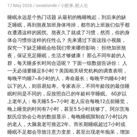
17 May 2026
sweetsmile
小酷事
,
酷人生
睡眠永远是个热门话题 从最初的晚睡晚起，到后来的缺
乏睡眠，再到熬夜加班身体垮掉，都市的上班族们似乎都
在遭遇这样的困扰。熬夜久了就成了习惯，然而，你的身
体会习惯你这样的任性么？ 先来通过下面这段小视频，
探究一下缺乏睡眠会给我们带来哪些影响： 拒绝加班熬
夜，保证充足睡眠，生活才够健康！ 那么不同年龄的人
群，每天睡多长时间合适呢？ 下面一组数据告诉你： 人
一天必须要睡足8小时？美国相关研究机构的调查表明，
每晚平均睡7~8小时的人，寿命最长；每晚平均睡4小时
以下的人，则容易短寿。专家表示，不同年龄段的最佳睡
眠时间是不同的，应按照自己的年龄科学睡眠。 60岁以
上老年人：每天睡5.5~7小时 老人应在每晚12点前睡觉，
晚上睡觉的时间有7小时，甚至5.5小时就够了。阿尔茨海
默氏症协会公布的数据显示，每晚睡眠限制在7小时以内
的老人，大脑衰老可推迟2年。而长期睡眠超过7小时或
睡眠不足都会导致注意力变差，甚至出现老年痴呆，增加