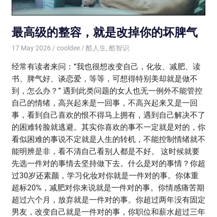
最高级的整容，就是改掉你的坏脾气
17 May 2026
cooldee
酷人生
,
酷智识
经常有读者来问：“我也很想改变自己，化妆、减肥、读
书、脾气好、谈恋爱，等等，可想得特别美却就是做不
到，怎么办？” 遇到此类问题的女人也无一例外不能管控
自己的情绪，高兴起来是一回事，不高兴起来又是一回
事，看到自己喜欢的恨不得马上拥有，遇到自己解决不了
的困难转脸就逃避。其实你喜欢的事不一定就是对的，你
看似困难的事说不定就是人生的转机，不能控制情绪就不
能明辨是非，看不清自己看别人都是不好。 这时候就要
先选一件对的事情去坚持做下去。什么是对的事情？你超
过30岁还素颜，学习化妆对你就是一件对的事。你体重
超标20%，减肥对你来说就是一件对的事。你情感痛苦期
超过六个月，放弃就是一件对的事。你超过两年没有固定
男友，改变自己就是一件对的事，你职位和薪水超过三年