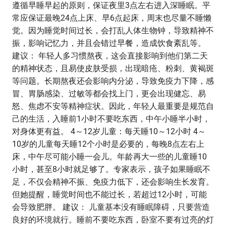
遵循早睡早起的原则，保证夜里3点左右进入深睡眠。平
常应保证最晚24点上床、早6点起床，周末也尽量不睡懒
觉。因为睡觉时间过长，会打乱人体生物钟，导致精神不
振，影响记忆力，并且会错过早餐，造成饮食紊乱等。
建议： 年轻人多习惯熬夜，这会直接影响到他们第二天
的精神状态，且易使皮肤受损，出现暗疮、粉刺、黄褐斑
等问题。长期熬夜还会影响内分泌，导致免疫力下降，感
冒、胃肠感染、过敏等都会找上门，更会出现健忘、易
怒、焦虑不安等精神症状。因此，年轻人最重要是规范自
己的生活，入睡前1小时不要吃东西，中午小睡半小时，
对身体更有益。 4～12岁儿童：每天睡10～12小时 4～
10岁的儿童每天睡12个小时是必要的，每晚8点左右上
床，中午尽可能小睡一会儿。年龄再大一些的儿童睡10
小时，甚至8小时就足够了。专家表示，孩子如果睡眠不
足，不仅会精神不振、免疫力低下，还会影响生长发育。
但她提醒，睡觉时间也不能过长，若超过12小时，可能
会导致肥胖。 建议： 儿童基本没有睡眠障碍，只要营造
良好的环境就行。睡前不要吃东西，卧室不要有过亮的灯