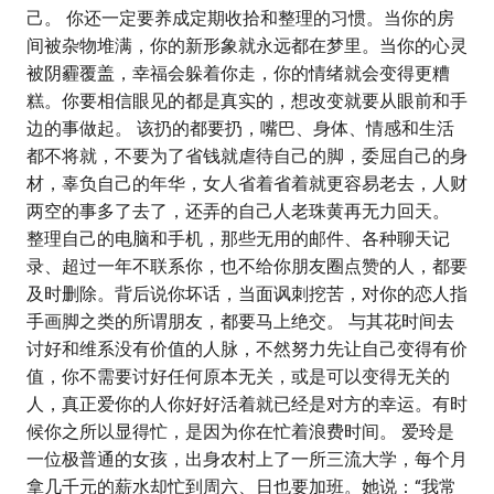
己。 你还一定要养成定期收拾和整理的习惯。当你的房
间被杂物堆满，你的新形象就永远都在梦里。当你的心灵
被阴霾覆盖，幸福会躲着你走，你的情绪就会变得更糟
糕。你要相信眼见的都是真实的，想改变就要从眼前和手
边的事做起。 该扔的都要扔，嘴巴、身体、情感和生活
都不将就，不要为了省钱就虐待自己的脚，委屈自己的身
材，辜负自己的年华，女人省着省着就更容易老去，人财
两空的事多了去了，还弄的自己人老珠黄再无力回天。
整理自己的电脑和手机，那些无用的邮件、各种聊天记
录、超过一年不联系你，也不给你朋友圈点赞的人，都要
及时删除。背后说你坏话，当面讽刺挖苦，对你的恋人指
手画脚之类的所谓朋友，都要马上绝交。 与其花时间去
讨好和维系没有价值的人脉，不然努力先让自己变得有价
值，你不需要讨好任何原本无关，或是可以变得无关的
人，真正爱你的人你好好活着就已经是对方的幸运。有时
候你之所以显得忙，是因为你在忙着浪费时间。 爱玲是
一位极普通的女孩，出身农村上了一所三流大学，每个月
拿几千元的薪水却忙到周六、日也要加班。她说：“我常