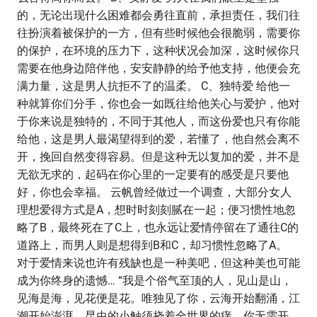
的，无论出现什么困难都会勇往直前，承担责任，我们往
往扮演着被保护的一方，但有些时候他会很脆弱，需要你
的保护，在环境的压力下，这种状况会加深，这时候你只
需要在他身边陪伴他，安安静静的给予他支持，他便会充
满力量，这是男人抗拒不了的温柔。 C、独特爱 给他一
种就算你们分手，你也会一如既往给他关心与爱护，他对
于你来说是独特的，不同于其他人，而这份爱也只有你能
给他，这是男人最渴望得到的爱，若懂了，他自然会离不
开，挽回自然变得容易。但是这种无以复加的爱，并不是
无欲无求的，起码在你心里的一定要有的感受是只要他
好，你也会幸福。 云帆曾经做过一个调查，大部分女人
理想爱得方式是A，想时时刻刻腻在一起；便习惯性地忽
略了B，最终死在了C上，也永远让爱情停留在了通往C的
道路上，而男人则是想得到B和C，却习惯性忽略了A。
对于爱情来说也许有残缺也是一种美吧，但这种美也可能
成为你终身的遗憾… “我是个俗气至顶的人，见山是山，
见海是海，见花便是花。唯独见了你，云海开始翻涌，江
潮开始澎湃，昆虫的小触须挠着全世界的痒。你无需开