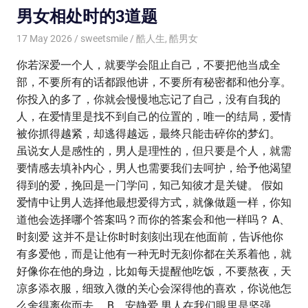
男女相处时的3道题
17 May 2026
sweetsmile
酷人生
,
酷男女
你若深爱一个人，就要学会阻止自己，不要把他当成全
部，不要所有的话都跟他讲，不要所有秘密都和他分享。
你投入的多了，你就会慢慢地忘记了自己，没有自我的
人，在爱情里是找不到自己的位置的，唯一的结局，爱情
被你抓得越紧，却逃得越远，最终只能击碎你的梦幻。
虽说女人是感性的，男人是理性的，但只要是个人，就需
要情感去填补内心，男人也需要我们去呵护，给予他渴望
得到的爱，挽回是一门学问，知己知彼才是关键。 假如
爱情中让男人选择他最想爱得方式，就像做题一样，你知
道他会选择哪个答案吗？而你的答案会和他一样吗？ A、
时刻爱 这并不是让你时时刻刻出现在他面前，告诉他你
有多爱他，而是让他有一种无时无刻你都在关系着他，就
好像你在他的身边，比如每天提醒他吃饭，不要熬夜，天
凉多添衣服，细致入微的关心会深得他的喜欢，你说他怎
么舍得离你而去。 B、安静爱 男人在我们眼里是坚强