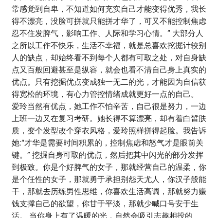
常感觉到自卑，不知道如何充实自己才能变得优秀，我长
得不漂亮，没脸可拼就只能拼才华了，可又不能控制焦虑
忍不住发脾气，影响工作、人际和学习心情。” 大部分人
之所以工作不快乐，生活不幸福，就是总喜欢挖掘计较别
人的缺点，却始终看不到每个人都有可取之处，对自身缺
点又百般回避甚至是纵容，就会也看不清自己身上真实的
优点。只有挖掘优点变成独一无二的光，才能因为自信获
得宽松的环境，有心力管控情绪成就更好一点的自己。
爱玲当然有优点，她工作不怕辛苦，自己很是努力，一边
上班一边又在复习考研。她长得不算漂亮，却有着白皙肤
质，变个发型改个穿衣风格，爱玲照样拼得起脸。我告诉
她:“才华是需要时间积累的，控制焦虑和怒气才是眼前关
键。” 挖掘自身可取的优点，然后把其中闪光的部分发挥
到极致。你是个好脾气的女子，那就经营自己的温柔，你
是个任性的女子，那就勇于承担别怨天尤人，你汉子般能
干，那就去历练男性思维，你喜欢生活高调，那就努力赚
钱支撑自己的欲望，你甘于平淡，那就少喊口号安于生
活。 当你身上有了温暖的光，自然会吸引志趣相投的