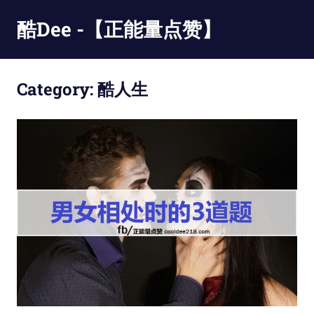
Skip
酷Dee -【正能量点赞】
to
content
没
有
Category:
酷人生
最
酷
只
有
更
酷