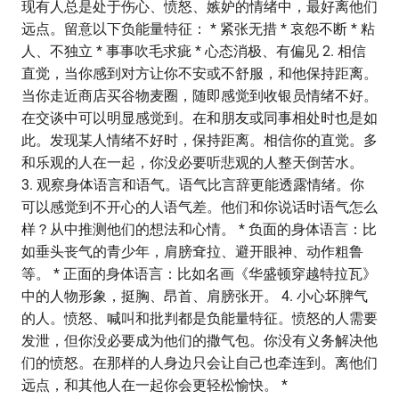
现有人总是处于伤心、愤怒、嫉妒的情绪中，最好离他们
远点。留意以下负能量特征： * 紧张无措 * 哀怨不断 * 粘
人、不独立 * 事事吹毛求疵 * 心态消极、有偏见 2. 相信
直觉，当你感到对方让你不安或不舒服，和他保持距离。
当你走近商店买谷物麦圈，随即感觉到收银员情绪不好。
在交谈中可以明显感觉到。在和朋友或同事相处时也是如
此。发现某人情绪不好时，保持距离。相信你的直觉。多
和乐观的人在一起，你没必要听悲观的人整天倒苦水。
3. 观察身体语言和语气。语气比言辞更能透露情绪。你
可以感觉到不开心的人语气差。他们和你说话时语气怎么
样？从中推测他们的想法和心情。 * 负面的身体语言：比
如垂头丧气的青少年，肩膀耷拉、避开眼神、动作粗鲁
等。 * 正面的身体语言：比如名画《华盛顿穿越特拉瓦》
中的人物形象，挺胸、昂首、肩膀张开。 4. 小心坏脾气
的人。愤怒、喊叫和批判都是负能量特征。愤怒的人需要
发泄，但你没必要成为他们的撒气包。你没有义务解决他
们的愤怒。在那样的人身边只会让自己也牵连到。离他们
远点，和其他人在一起你会更轻松愉快。 *