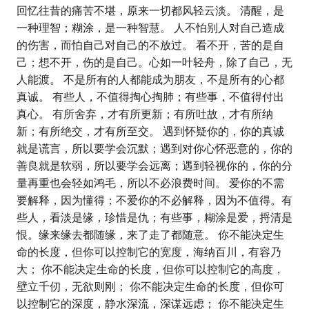
回忆往昔的痛苦不堪，原来一切都风轻云淡。 清醒，是
一种理智；糊涂，是一种智慧。 人不怕别人对自己造成
的伤害，而怕自己对自己的不放过。 看不开，苦的是自
己；想不开，伤的是自己。心如一叶轻舟，除了自己，无
人能渡。 不是所有的人都能成为朋友，不是所有的心都
真诚。 有些人，不值得掏心掏肺；有些事，不值得付出
真心。 有所舍弃，才有所更新；有所吐故，才有所纳
新；有所绝交，才有所至交。 遇到怀疑你的，你的真诚
就是谎言，所以要学会沉默；遇到对你心怀恶意的，你的
善良就是软弱，所以要学会远离；遇到轻视你的，你的分
量再重也会轻如鸿毛，所以不必浪费时间。 爱你的不需
要解释，因为懂得；不爱你的不必解释，因为不值得。有
些人，看淡是缘，珍惜是仇；有些事，糊涂是爱，捋清是
恨。缘来缘去都随缘，来了走了都随意。 你不能决定生
命的长度，但你可以控制它的宽度，海纳百川，有容乃
大； 你不能决定生命的长度，但你可以控制它的高度，
壁立千仞，无欲则刚； 你不能决定生命的长度，但你可
以控制它的深度，静水深流，深谋远虑； 你不能决定生