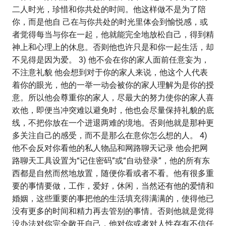
二人时光，珍惜和你共处的时间。他这样做不是为了陪
你，而是他自 己在与你共处的时光里体会到愉悦感，或
者觉得每当与你在一起，他就能完全地放松自己，得到精
神上和心理上的休息。否则他也许只是和你一起生活，却
不见得是因为爱。 3) 他不会在你的家人面前任意妄为，
不注意礼貌 他会想到对于你的家人来说，他这个人代表
着你的眼光，他的一举一动会被你的家人理解为是你的授
意。所以他会尊重你的家人，尽最大的努力使你的家人喜
欢他，即便当冲突难以避免时，他也会尽量保持礼貌的底
线，不把你放在一个进退两难的境地。否则他就是那种更
多关注自己的感受，而不是那么在意你怎么想的人。 4)
他不会反对你看他的私人物品和网路聊天记录 他会把网
路聊天工具设置为“记住密码”或“自动登录”，他的所有东
西都是自然而然地放置，随便你看或者不看。他有很多重
要的事情要做，工作，爱好，休闲，当然还有他的爱情和
婚姻，这些重要的事把他的生活填充得满满的，使得他已
没有更多的时间和精力再去管别的事情。否则他就是觉得
没办法对你完全敞开自己，他对你或者对人性存有不信任