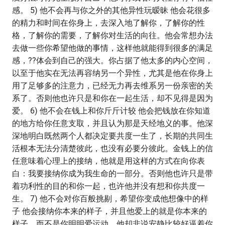
感。 5) 他不会再与你之外的其他异性玩暧昧 他会花很多
的精力和时间在你身上，去深入地了解你，了解你的性
格，了解你的需要，了解你对生活的向往。他会常想办法
去做一些你希望他做的事情，这样他就能得到很多的满足
感，??体会到自己的强大。你占据了他太多的内心空间，
以至于他实在无法再容纳另一个异性，尤其是他在你身上
用了足够多的注意力，已经无力再去维系另一份亲密的关
系了。否则他也许只是和你在一起生活，却不见得是因为
爱。 6) 他不会在钱上和你斤斤计较 他会把钱放在你知道
的地方给你任意支取，并且认为那是天经地义的事。他深
深地明白既然两个人都决定要共度一生了，长期的共同生
活根本无法分清楚彼此，也没有必要分彼此。金钱上的信
任意味着心理上的接纳，他就是用这样的方式在向你表
白：我要接纳你成为我生命的一部分。否则他也许只是带
着功利性的目的和你一起，也许他并没有想和你共度一
生。 7) 他不会对你百般挑剔，希望你变成他想像中的样
子 他会接纳你本来的样子，并且他爱上的就是你本来的
样子。而不是你明明爱运动，他却非说安静比较好逼着你