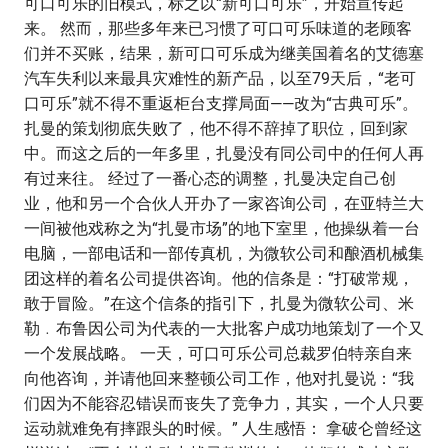
可口可乐的旧模式，标之以“新可口可乐”，开始宣传起
来。 然而，那些多年来已习惯了可口可乐味道的老顾客
们并不买账，结果，新可口可乐成为继美国着名的艾德塞
汽车失利以来最具灾难性的新产品，以至79天后，“老可
口可乐”就不得不重返柜台支撑局面——改为“古典可乐”。
扎曼的策划彻底失败了，他不得不辞掉了职位，回到家
中。而这之后的一年多里，扎曼没有同公司中的任何人再
有过来往。 经过了一番心态的调整，扎曼决定自己创
业，他和另一个合伙人开办了一家咨询公司，在亚特兰大
一间被他戏称之为“扎曼市场”的地下室里，他操纵着一台
电脑，一部电话和一部传真机，为微软公司和酿酒机械集
团这样的着名公司提供咨询。他的信条是：“打破常规，
敢于冒险。”在这个信条的指引下，扎曼为微软公司、米
勒﹒布鲁因公司为代表的一大批客户成功地策划了一个又
一个发展战略。 一天，可口可乐公司总裁罗伯特亲自来
向他咨询，并请他回来整顿公司工作，他对扎曼说：“我
们因为不能容忍错误而丧失了竞争力，其实，一个人只要
运动就难免有摔跟头的时候。” 人生感悟： 拿破仑曾经这