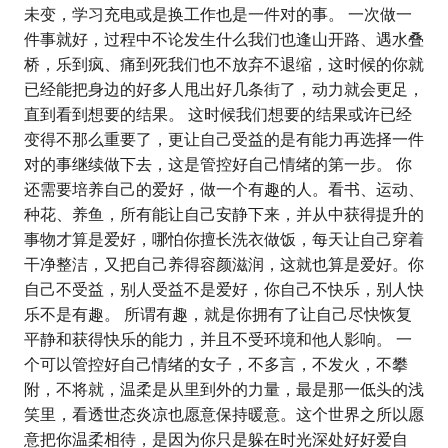
未变，学习充电或是换工作也是一件对的事。 一次做一
件事就好，过程中不论发生什么我们也逢山开路、遇水叠
桥，乐到疯、痛到死我们也不放弃不退缩，这时候的你就
已经能把身边的好多人甩出好几条街了，动力就会更足，
直到看到想要的结果。 这时候我们想要的结果或许已经
变得不那么重要了，更让自己受益的是有能力再选择一件
对的事继续做下去，这是管控好自己情绪的第一步。 你
还需要培养自己的爱好，做一个有趣的人。看书、运动、
种花、养鱼，所有能让自己安静下来，并从中获得提升的
事物才算是爱好，哪怕你擅长洗衣做饭，每天让自己穿着
干净整洁，又把自己养得容颜滋润，这就也算是爱好。你
自己不受益，别人受益不是爱好，你自己不快乐，别人快
乐不是有趣。 所谓有趣，就是你拥有了让自己尽快恢复
平静和获得快乐的能力，并且不受环境和他人影响。 一
个可以管控好自己情绪的女子，不多言，不发火，不攀
附，不将就，温柔是从里到外的力量，最是那一低头的浅
笑里，看透世态炎凉也愿意保持暖意。这个世界之所以愿
意把你温柔相待，是因为你只是躲在时光深处好好爱自