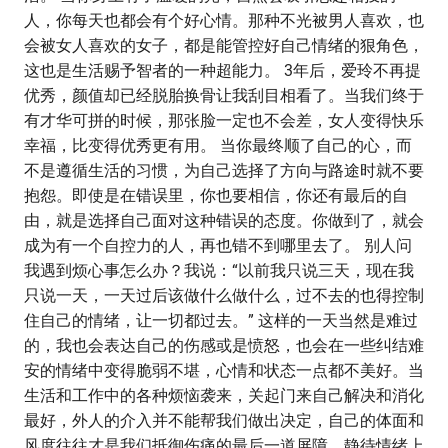
人，你每天也都会有个好心情。那种不光被男人喜欢，也
会被女人喜欢的女子，都是能管控好自己情绪的狠角色，
这也是生活赐予智者的一种超能力。 3年后，爱玲不再提
优秀，颜值却已经脱胎换骨让我刮目相看了。当我们终于
有才华可拼的时候，那张脸一定也不会差，女人变得快乐
幸福，比变得优秀更有用。 当你最终顺了自己的心，而
不是遵循生活的习惯，为自己选择了方向与路途时就不要
抱怨。即使是在错误里，你也要相信，你还有最后的自
由，就是选择自己面对这种错误的态度。你做到了，就会
成为有一个自控力的人，再也错不到哪里去了。 别人问
我遇到烦心事怎么办？我说：“以前我只说三天，现在我
只说一天，一天过后该做什么做什么，过不去的也得控制
住自己的情绪，让一切都过去。” 这样的一天当然是难过
的，我也会表达自己的伤感或是愤怒，也会在一些纠结难
安的情绪中变得脆弱不堪，心情和状态一点都不美好。当
生活和工作中的各种烦恼袭来，关起门来自己解决和消化
最好，外人的介入并不能帮我们做出决定，自己的体面和
风度往往才是我们抵御伤痛的最后一道屏障，静待情绪上